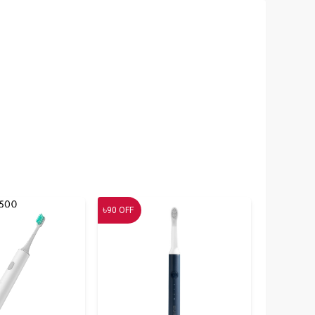
৳
90
OFF