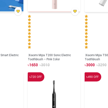
Smart Electric
Xiaomi Mijia T200 Sonic Electric
Xiaomi Mijia T500
Toothbrush – Pink Color
Toothbrush
৳
1650
৳
3010
৳
3000
৳
3290
৳
৳
720
OFF
490
OFF