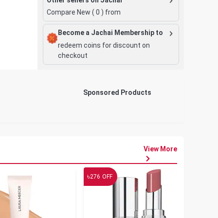
Compare New (
0
) from
Become a Jachai Membership to
redeem coins for discount on
checkout
Sponsored Products
View More
৳
৳
276
OFF
19