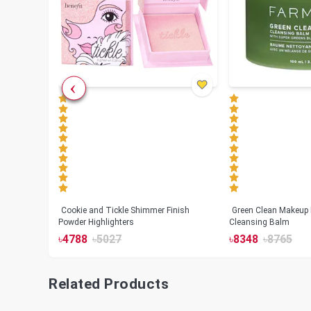
Cookie and Tickle Shimmer Finish
Green Clean Makeup
lush
Powder Highlighters
Cleansing Balm
৳
4788
৳
5027
৳
8348
৳
8765
Related Products