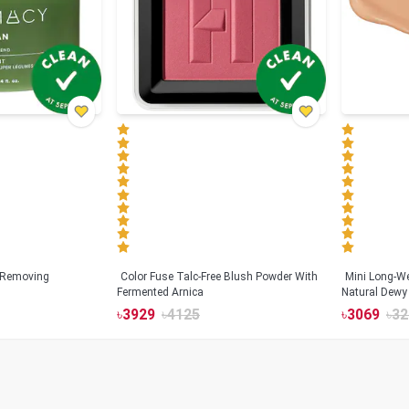
 Removing
Color Fuse Talc-Free Blush Powder With
Mini Long-We
Fermented Arnica
Natural Dewy 
Hyaluronic Ac
৳
3929
৳
4125
৳
3069
৳
32