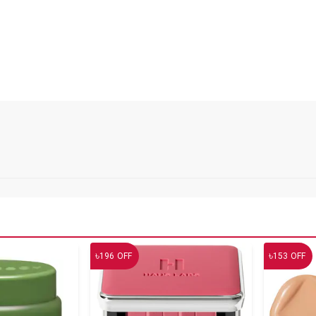
৳
৳
196
OFF
153
OFF