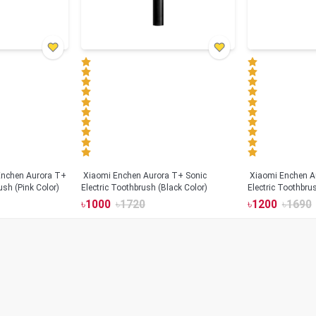
Xiaomi Enchen Aurora T+ Sonic
Xiaomi Enchen A
ush (Pink Color)
Electric Toothbrush (Black Color)
Electric Toothbru
৳
1000
৳
1720
৳
1200
৳
1690