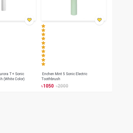
urora T+ Sonic
Enchen Mint 5 Sonic Electric
sh (White Color)
Toothbrush
৳
1050
৳
2000