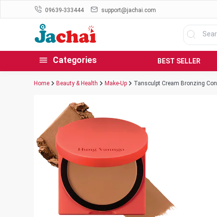
09639-333444
support@jachai.com
Categories
BEST SELLER
Home
Beauty & Health
Make-Up
Tansculpt Cream Bronzing Cont