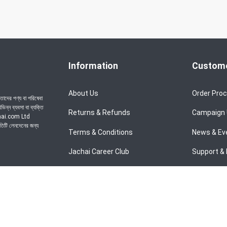
Information
Custome
About Us
Order Pro
াদের পণ্য বা পরিষেবা
ন্ন ব্যবসা বা ব্যক্তি
Returns & Refunds
Campaign
achai.com Ltd
রতিটি লেনদেনের জন্য
Terms & Conditions
News & Ev
Jachai Career Club
Support & 
Privacy Policy
EMI Policy