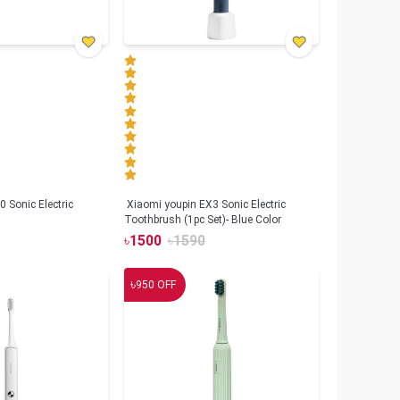
 Sonic Electric
Xiaomi youpin EX3 Sonic Electric
Toothbrush (1pc Set)- Blue Color
৳
1500
৳
1590
৳
950
OFF