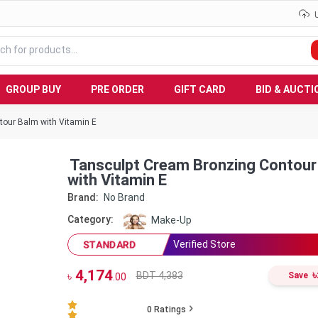
GROUP BUY
PRE ORDER
GIFT CARD
BID & AUCTI
our Balm with Vitamin E
Tansculpt Cream Bronzing Contour
with Vitamin E
Brand:
No Brand
Category:
Make-Up
Verified Store
STANDARD
4,174
৳
BDT 4,383
৳
Save
.00
0
Ratings