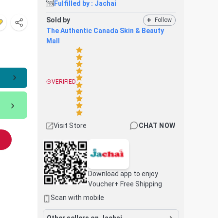
Fulfilled by :
Jachai
Sold by
+
Follow
The Authentic Canada Skin & Beauty
Mall
VERIFIED
Visit Store
CHAT NOW
Download app to enjoy
Voucher+ Free Shipping
Scan with mobile
Other sellers on Jachai