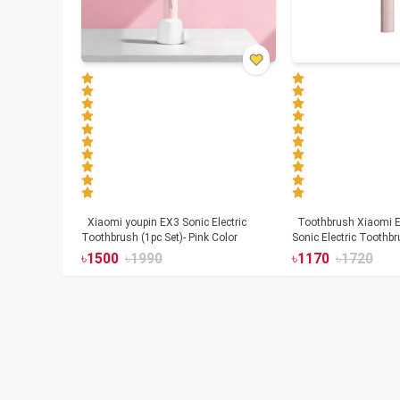
Xiaomi youpin EX3 Sonic Electric
Toothbrush Xiaomi Enchen Aurora T+
Toothbrush (1pc Set)- Pink Color
Sonic Electric Toothbr
৳
1500
৳
1990
৳
1170
৳
1720