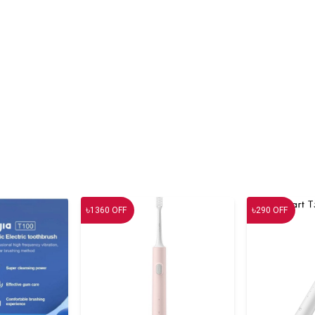
৳
৳
1360
OFF
290
OFF