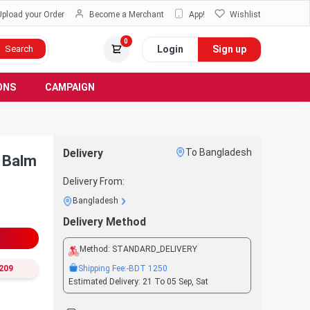
Upload your Order
Become a Merchant
App!
Wishlist
0
Login
Sign up
Search
ONS
CAMPAIGN
Delivery
To Bangladesh
 Balm
Delivery From:
Bangladesh
Delivery Method
Method:
STANDARD_DELIVERY
Shipping Fee:
-BDT
1250
209
Estimated Delivery:
21 To 05 Sep, Sat