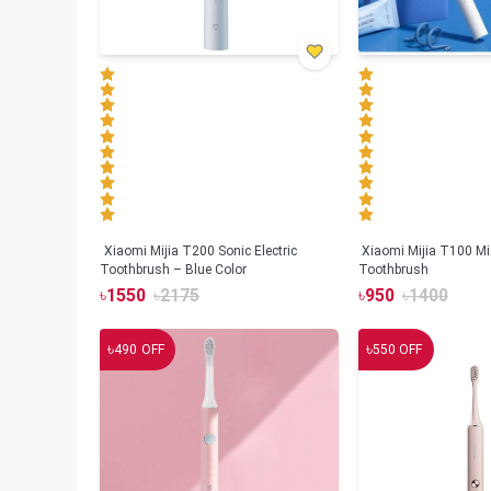
Xiaomi Mijia T200 Sonic Electric
Xiaomi Mijia T100 Mi 
Toothbrush – Blue Color
Toothbrush
৳
1550
৳
2175
৳
950
৳
1400
৳
৳
490
OFF
550
OFF