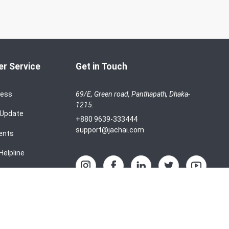
r Service
Get in Touch
cess
69/E, Green road, Panthapath, Dhaka-
1215.
 Update
+880 9639-333444
support@jachai.com
ents
Helpline