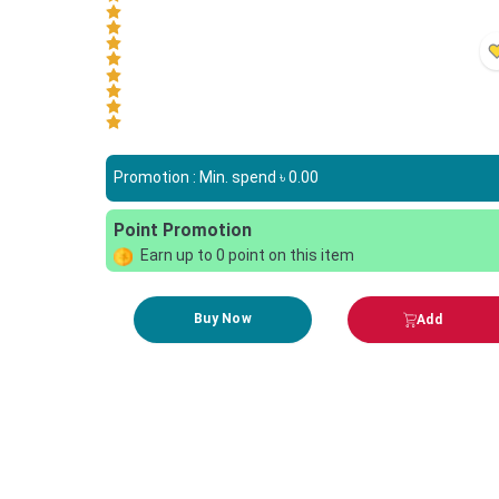
Promotion : Min. spend ৳
0.00
Point Promotion
Earn up to
0
point on this item
Buy Now
Add