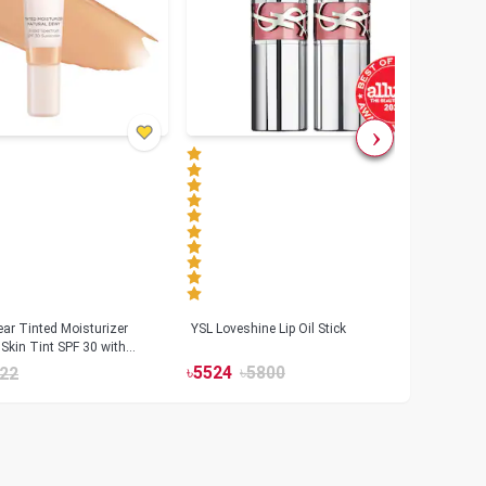
ar Tinted Moisturizer
YSL Loveshine Lip Oil Stick
Sunn
Skin Tint SPF 30 with
SPF 
id
৳
5524
৳
5800
22
৳
39