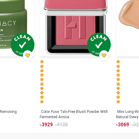
 Removing
Color Fuse Talc-Free Blush Powder With
Mini Long-We
Fermented Arnica
Natural Dewy 
Hyaluronic Ac
৳
3929
৳
4125
৳
3069
৳
32