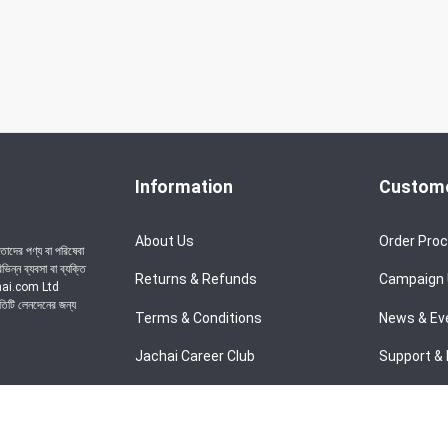
Information
Custome
About Us
Order Pro
াদের পণ্য বা পরিষেবা
ন্ন ব্যবসা বা ব্যক্তি
Returns & Refunds
Campaign
achai.com Ltd
রতিটি লেনদেনের জন্য
Terms & Conditions
News & Ev
Jachai Career Club
Support & 
Privacy Policy
EMI Policy