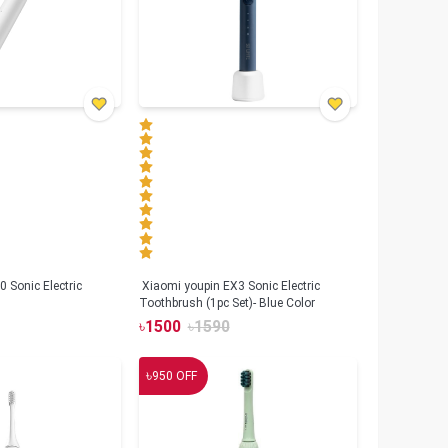
 Sonic Electric
Xiaomi youpin EX3 Sonic Electric
Toothbrush (1pc Set)- Blue Color
৳
1500
৳
1590
৳
950
OFF