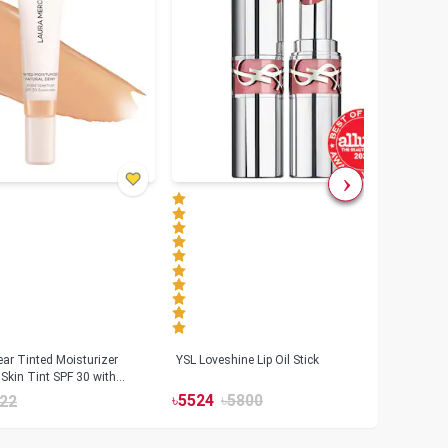
ar Tinted Moisturizer
YSL Loveshine Lip Oil Stick
Sunn
Skin Tint SPF 30 with
SPF 
id
৳
5524
৳
5800
22
৳
39