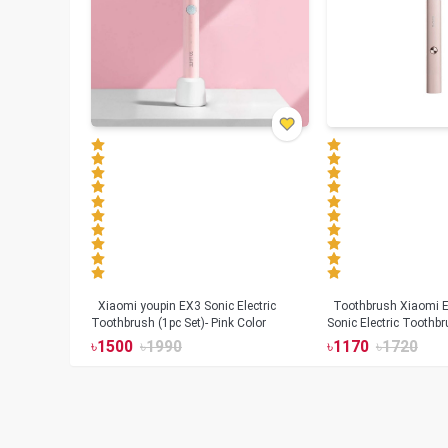
Xiaomi youpin EX3 Sonic Electric
Toothbrush Xiaomi Enchen Aurora T+
Toothbrush (1pc Set)- Pink Color
Sonic Electric Toothbr
৳
1500
৳
1990
৳
1170
৳
1720