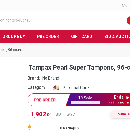
GROUP BUY
PRE ORDER
GIFT CARD
BID & AUCTI
ons, 96-count
Tampax Pearl Super Tampons, 96-
Brand:
No Brand
Category:
Personal Care
Ends In-
10
Sold
PRE ORDER
23
d:
18
:
59
:
14
1,902
৳
BDT 1,997
৳
Save
.00
0
Ratings