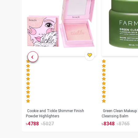
Cookie and Tickle Shimmer Finish
Green Clean Makeup
lush
Powder Highlighters
Cleansing Balm
৳
4788
৳
5027
৳
8348
৳
8765