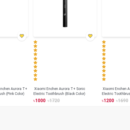
Xiaomi Enchen Aurora T+ Sonic
Xiaomi Enchen A
ush (Pink Color)
Electric Toothbrush (Black Color)
Electric Toothbru
৳
1000
৳
1720
৳
1200
৳
1690