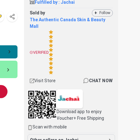
Fulfilled by :
Jachai
Sold by
+
Follow
The Authentic Canada Skin & Beauty
Mall
VERIFIED
Visit Store
CHAT NOW
Download app to enjoy
Voucher+ Free Shipping
Scan with mobile
Other sellers on Jachai