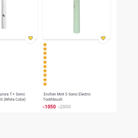
urora T+ Sonic
Enchen Mint 5 Sonic Electric
sh (White Color)
Toothbrush
৳
1050
৳
2000