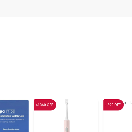
৳
৳
1360
OFF
290
OFF