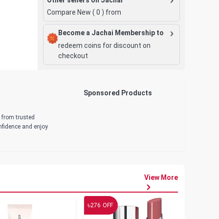
Compare New (
0
) from
Become a Jachai Membership to
redeem coins for discount on
checkout
Sponsored Products
d from trusted
onfidence and enjoy
View More
৳
৳
276
OFF
19