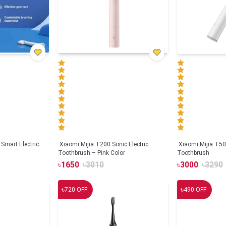
Smart Electric
Xiaomi Mijia T200 Sonic Electric
Xiaomi Mijia T500
Toothbrush – Pink Color
Toothbrush
৳
1650
৳
3010
৳
3000
৳
3290
৳
৳
720
OFF
490
OFF