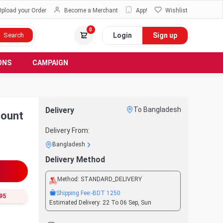
Upload your Order
Become a Merchant
App!
Wishlist
0
Login
Sign up
Search
ONS
CAMPAIGN
Delivery
To Bangladesh
count
Delivery From:
Bangladesh
Delivery Method
Method:
STANDARD_DELIVERY
Shipping Fee:
-BDT
1250
95
Estimated Delivery:
22 To 06 Sep, Sun