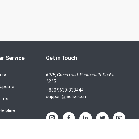
r Service
Get in Touch
cess
69/E, Green road, Panthapath, Dhaka-
1215.
 Update
+880 9639-333444
support@jachai.com
ents
Helpline