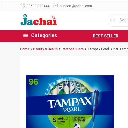
09639-333444
support@jachai.com
Categories
BEST SELLER
Home
Beauty & Health
Personal Care
Tampax Pearl Super Tamp