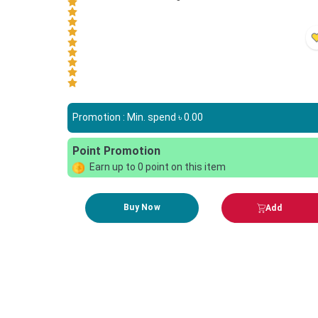
Promotion : Min. spend ৳
0.00
Point Promotion
Earn up to
0
point on this item
Buy Now
Add