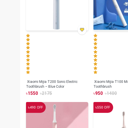
Xiaomi Mijia T200 Sonic Electric
Xiaomi Mijia T100 Mi 
Toothbrush – Blue Color
Toothbrush
৳
1550
৳
2175
৳
950
৳
1400
৳
৳
490
OFF
550
OFF