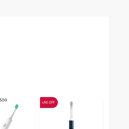
৳
90
OFF