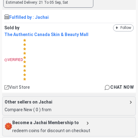
Estimated Delivery:
21 To 05 Sep, Sat
Fulfilled by :
Jachai
Sold by
+
Follow
The Authentic Canada Skin & Beauty Mall
VERIFIED
Visit Store
CHAT NOW
Other sellers on Jachai
Compare New (
0
) from
Become a Jachai Membership to
redeem coins for discount on checkout