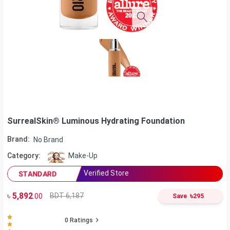
SurrealSkin® Luminous Hydrating Foundation
Brand:
No Brand
Category:
Make-Up
Verified Store
STANDARD
৳
5,892
৳
BDT 6,187
.00
Save
295
0
Ratings