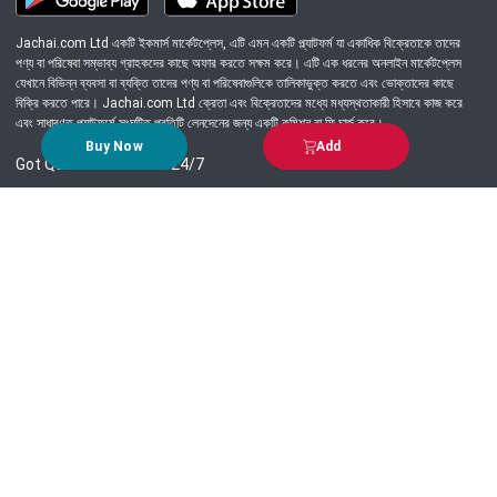
Jachai.com Ltd একটি ইকমার্স মার্কেটপ্লেস, এটি এমন একটি প্ল্যাটফর্ম যা একাধিক বিক্রেতাকে তাদের
পণ্য বা পরিষেবা সম্ভাব্য গ্রাহকদের কাছে অফার করতে সক্ষম করে। এটি এক ধরনের অনলাইন মার্কেটপ্লেস
যেখানে বিভিন্ন ব্যবসা বা ব্যক্তি তাদের পণ্য বা পরিষেবাগুলিকে তালিকাভুক্ত করতে এবং ভোক্তাদের কাছে
বিক্রি করতে পারে। Jachai.com Ltd ক্রেতা এবং বিক্রেতাদের মধ্যে মধ্যস্থতাকারী হিসাবে কাজ করে
এবং সাধারণত প্ল্যাটফর্মে সংঘটিত প্রতিটি লেনদেনের জন্য একটি কমিশন বা ফি চার্জ করে।
Buy Now
Add
Got Question? Call us 24/7
09639-333444
Information
Customer Service
Order Process
About Us
Campaign Update
Returns & Refunds
News & Events
Terms & Conditions
Support & Helpline
Jachai Career Club
EMI Policy
Privacy Policy
Get in Touch
69/E, Green road, Panthapath, Dhaka-1215.