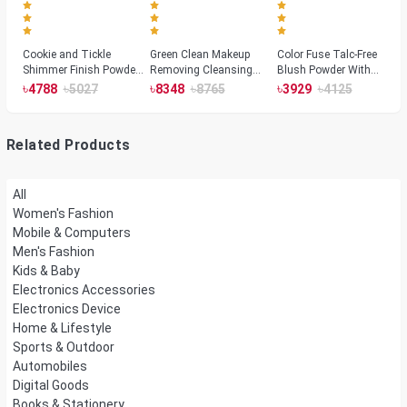
Cookie and Tickle
Green Clean Makeup
Color Fuse Talc-Free
Shimmer Finish Powder
Removing Cleansing
Blush Powder With
Highlighters
Balm
Fermented Arnica
৳
৳
৳
৳
৳
৳
4788
5027
8348
8765
3929
4125
Related Products
All
Women's Fashion
Mobile & Computers
Men's Fashion
Kids & Baby
Electronics Accessories
Electronics Device
Home & Lifestyle
Sports & Outdoor
Automobiles
Digital Goods
Books & Stationery