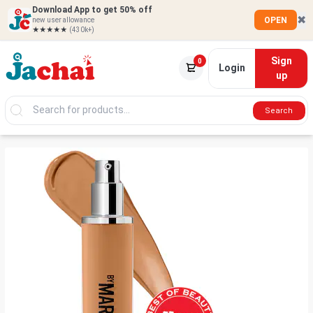
Download App to get 50% off
✖
OPEN
new user allowance
★★★★★
(430k+)
Sign
0
Login
up
Search