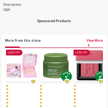
Description
Q&A
Sponsored Products
More from this store
View More
৳
৳
239
196
OFF
OFF