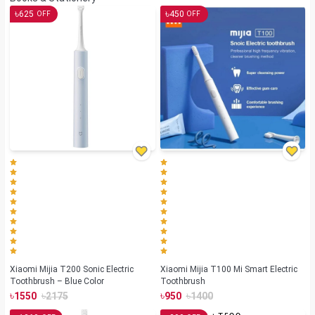
৳
৳
625
450
OFF
OFF
Xiaomi Mijia T200 Sonic Electric
Xiaomi Mijia T100 Mi Smart Electric
Toothbrush – Blue Color
Toothbrush
৳
৳
৳
৳
1550
2175
950
1400