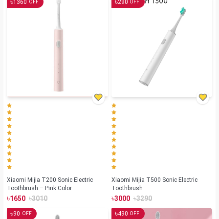
৳
৳
1360
290
OFF
OFF
Xiaomi Mijia T200 Sonic Electric
Xiaomi Mijia T500 Sonic Electric
Toothbrush – Pink Color
Toothbrush
৳
৳
৳
৳
1650
3010
3000
3290
৳
৳
90
490
OFF
OFF