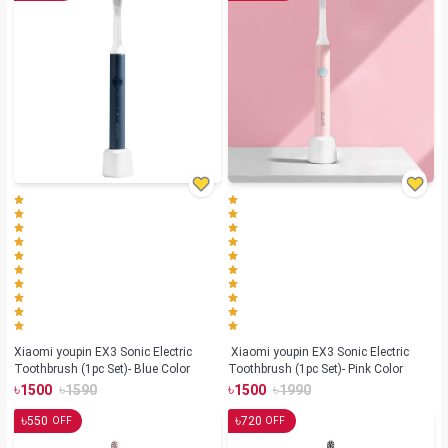
Xiaomi youpin EX3 Sonic Electric
Xiaomi youpin EX3 Sonic Electric
Toothbrush (1pc Set)- Blue Color
Toothbrush (1pc Set)- Pink Color
৳
৳
৳
৳
1500
1590
1500
1990
৳
৳
550
720
OFF
OFF