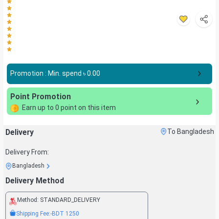
Promotion : Min. spend ৳
0.00
Point Promotion
Earn up to
0
point on this item
Delivery
To Bangladesh
Delivery From:
Bangladesh
Delivery Method
Method:
STANDARD_DELIVERY
Shipping Fee:
-BDT
1250