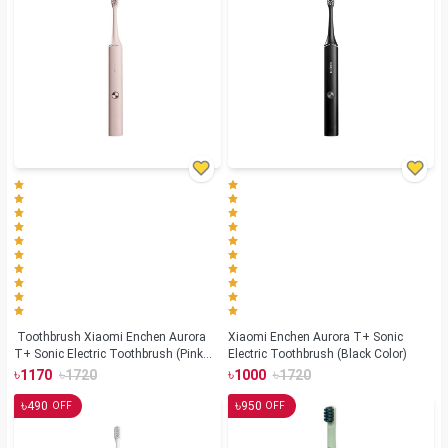
Toothbrush Xiaomi Enchen Aurora
Xiaomi Enchen Aurora T+ Sonic
T+ Sonic Electric Toothbrush (Pink
Electric Toothbrush (Black Color)
Color)
৳
৳
৳
৳
1170
1720
1000
1720
৳
৳
490
950
OFF
OFF