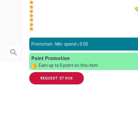
Promotion : Min. spend ৳
0.00
Point Promotion
Earn up to
0
point on this item
REQUEST STOCK