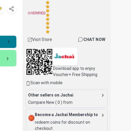
VERIFIED
Visit Store
CHAT NOW
Download app to enjoy
Voucher+ Free Shipping
Scan with mobile
Other sellers on Jachai
Compare New (
0
) from
Become a Jachai Membership to
redeem coins for discount on
checkout