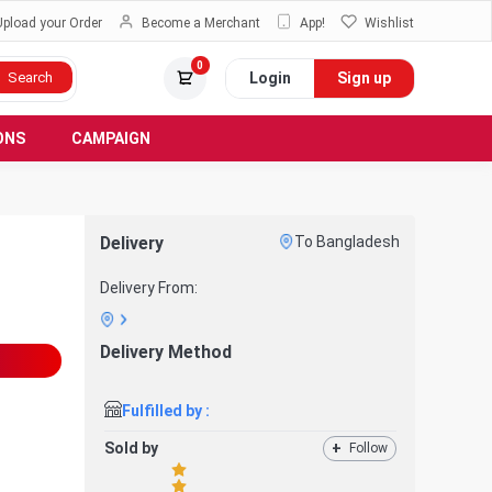
Upload your Order
Become a Merchant
App!
Wishlist
0
Login
Sign up
Search
ONS
CAMPAIGN
Delivery
To Bangladesh
Delivery From:
Delivery Method
Fulfilled by :
Sold by
+
Follow