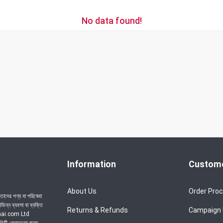
No data found!
Information
Custome
About Us
Order Pro
াদের পণ্য বা পরিষেবা
ন্ন ব্যবসা বা ব্যক্তি
Returns & Refunds
Campaign
achai.com Ltd