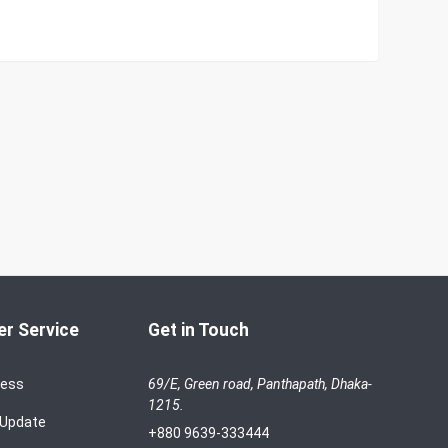
r Service
Get in Touch
cess
69/E, Green road, Panthapath, Dhaka-
1215.
 Update
+880 9639-333444