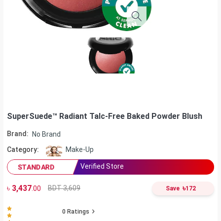
SuperSuede™ Radiant Talc-Free Baked Powder Blush
Brand:
No Brand
Category:
Make-Up
Verified Store
STANDARD
৳
3,437
৳
BDT 3,609
.00
Save
172
0
Ratings