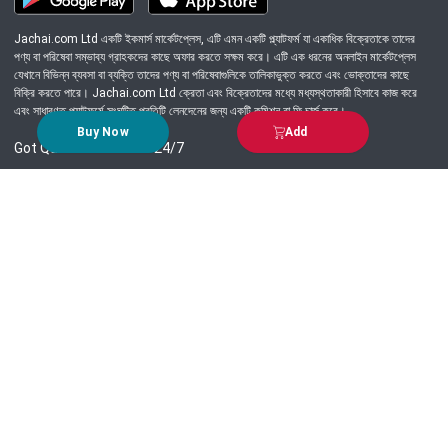
Jachai.com Ltd একটি ইকমার্স মার্কেটপ্লেস, এটি এমন একটি প্ল্যাটফর্ম যা একাধিক বিক্রেতাকে তাদের
পণ্য বা পরিষেবা সম্ভাব্য গ্রাহকদের কাছে অফার করতে সক্ষম করে। এটি এক ধরনের অনলাইন মার্কেটপ্লেস
যেখানে বিভিন্ন ব্যবসা বা ব্যক্তি তাদের পণ্য বা পরিষেবাগুলিকে তালিকাভুক্ত করতে এবং ভোক্তাদের কাছে
বিক্রি করতে পারে। Jachai.com Ltd ক্রেতা এবং বিক্রেতাদের মধ্যে মধ্যস্থতাকারী হিসাবে কাজ করে
এবং সাধারণত প্ল্যাটফর্মে সংঘটিত প্রতিটি লেনদেনের জন্য একটি কমিশন বা ফি চার্জ করে।
Buy Now
Add
Got Question? Call us 24/7
09639-333444
Information
Customer Service
Order Process
About Us
Campaign Update
Returns & Refunds
News & Events
Terms & Conditions
Support & Helpline
Jachai Career Club
EMI Policy
Privacy Policy
Get in Touch
69/E, Green road, Panthapath, Dhaka-1215.