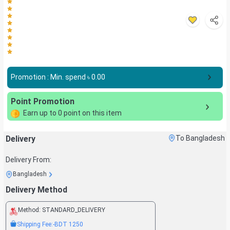
Promotion : Min. spend ৳
0.00
Point Promotion
Earn up to
0
point on this item
Delivery
To Bangladesh
Delivery From:
Bangladesh
Delivery Method
Method:
STANDARD_DELIVERY
Shipping Fee:
-BDT
1250