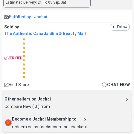
Estimated Delivery:
21 To 05 Sep, Sat
Fulfilled by :
Jachai
Sold by
+
Follow
The Authentic Canada Skin & Beauty Mall
VERIFIED
Visit Store
CHAT NOW
Other sellers on Jachai
Compare New (
0
) from
Become a Jachai Membership to
redeem coins for discount on checkout