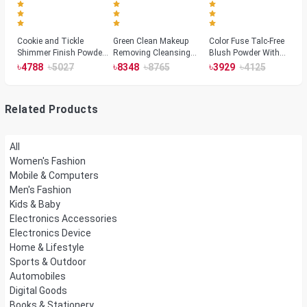
Cookie and Tickle
Green Clean Makeup
Color Fuse Talc-Free
Shimmer Finish Powder
Removing Cleansing
Blush Powder With
Highlighters
Balm
Fermented Arnica
৳
৳
৳
৳
৳
৳
4788
5027
8348
8765
3929
4125
Related Products
All
Women's Fashion
Mobile & Computers
Men's Fashion
Kids & Baby
Electronics Accessories
Electronics Device
Home & Lifestyle
Sports & Outdoor
Automobiles
Digital Goods
Books & Stationery