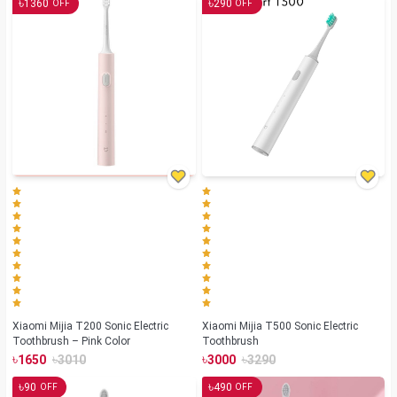
৳
৳
1360
290
OFF
OFF
Xiaomi Mijia T200 Sonic Electric
Xiaomi Mijia T500 Sonic Electric
Toothbrush – Pink Color
Toothbrush
৳
৳
৳
৳
1650
3010
3000
3290
৳
৳
90
490
OFF
OFF