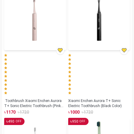
Toothbrush Xiaomi Enchen Aurora
Xiaomi Enchen Aurora T+ Sonic
T+ Sonic Electric Toothbrush (Pink
Electric Toothbrush (Black Color)
Color)
৳
৳
৳
৳
1170
1720
1000
1720
৳
৳
490
950
OFF
OFF