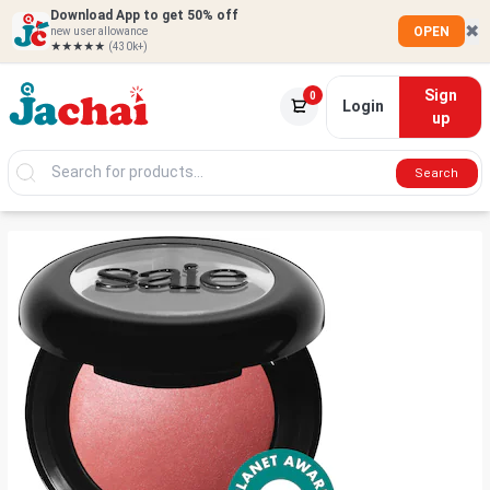
Download App to get 50% off
✖
OPEN
new user allowance
★★★★★
(430k+)
Sign
0
Login
up
Search