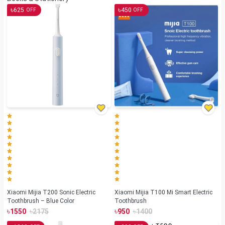
৳
৳
625
450
OFF
OFF
Xiaomi Mijia T200 Sonic Electric
Xiaomi Mijia T100 Mi Smart Electric
Toothbrush – Blue Color
Toothbrush
৳
৳
৳
৳
1550
2175
950
1400