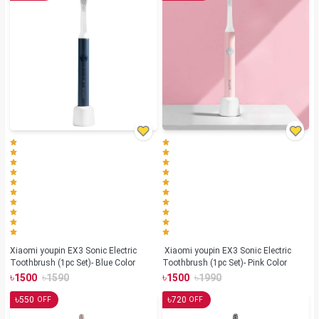
Xiaomi youpin EX3 Sonic Electric
Xiaomi youpin EX3 Sonic Electric
Toothbrush (1pc Set)- Blue Color
Toothbrush (1pc Set)- Pink Color
৳
৳
৳
৳
1500
1590
1500
1990
৳
৳
550
720
OFF
OFF