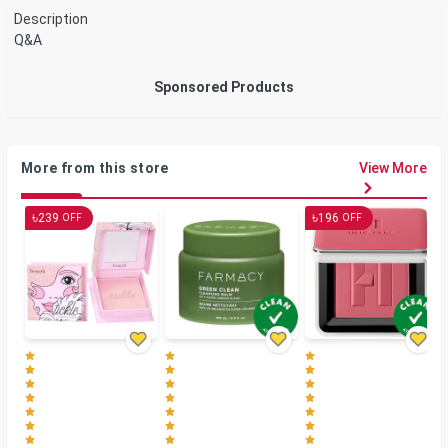
Description
Q&A
Sponsored Products
More from this store
View More
৳
৳
239
196
OFF
OFF