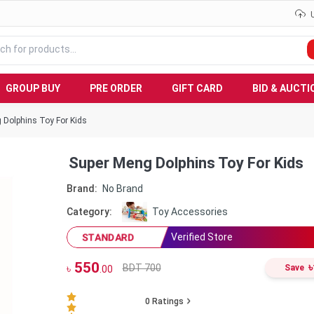
GROUP BUY
PRE ORDER
GIFT CARD
BID & AUCTI
 Dolphins Toy For Kids
Super Meng Dolphins Toy For Kids
Brand:
No Brand
Category:
Toy Accessories
Verified Store
STANDARD
550
৳
BDT 700
৳
Save
.00
0
Ratings