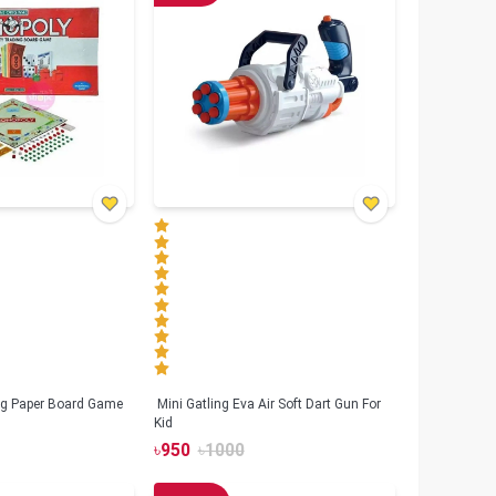
g Paper Board Game
Mini Gatling Eva Air Soft Dart Gun For
Kid
৳
950
৳
1000