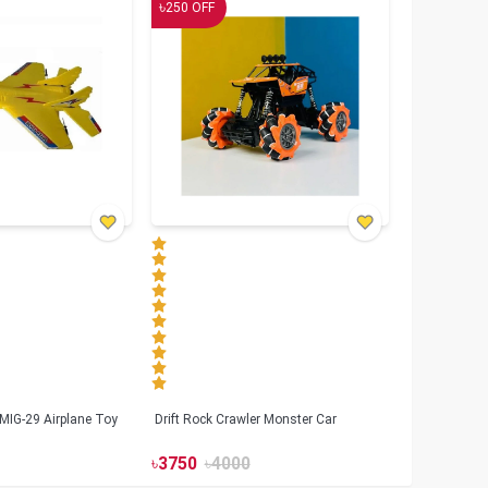
৳
250
OFF
MIG-29 Airplane Toy
Drift Rock Crawler Monster Car
৳
3750
৳
4000