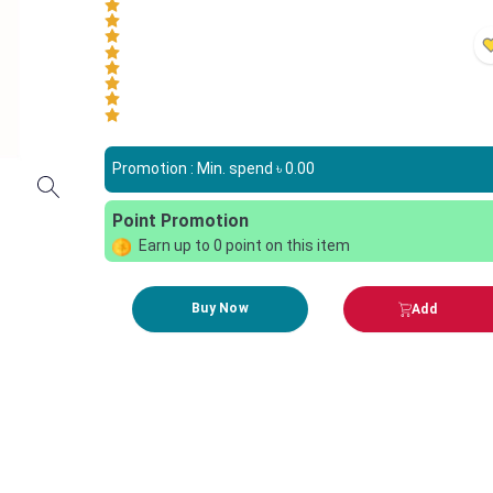
Promotion : Min. spend ৳
0.00
Point Promotion
Earn up to
0
point on this item
Buy Now
Add