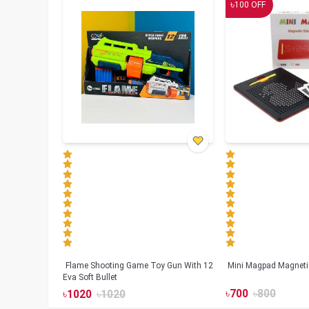
৳
100
OFF
Flame Shooting Game Toy Gun With 12
Mini Magpad Magneti
Eva Soft Bullet
৳
700
৳
800
৳
1020
৳
1020