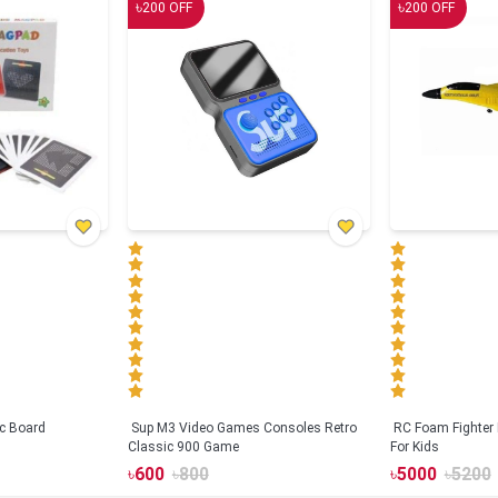
৳
৳
200
OFF
200
OFF
c Board
Sup M3 Video Games Consoles Retro
RC Foam Fighter 
Classic 900 Game
For Kids
৳
600
৳
800
৳
5000
৳
5200