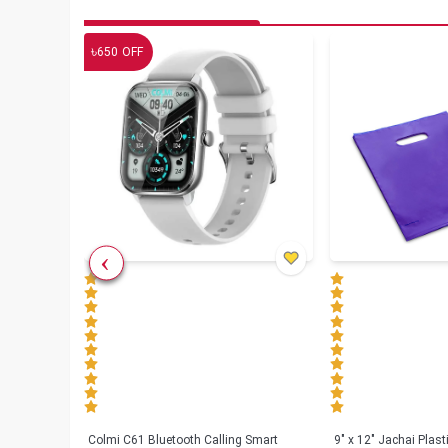
৳
650
OFF
less
Colmi C61 Bluetooth Calling Smart
9" x 12" Jachai Plas