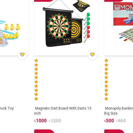
 Duck Toy
Magnetic Dart Board With Darts 15
Monopoly Bankin
inch
Big Size
৳
1000
৳
1200
৳
500
৳
650