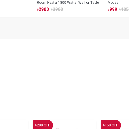
Room Heater 1800 Watts, Wall or Table
Mouse
Mount
৳
2900
৳
3900
৳
999
৳
105
৳
৳
200
OFF
150
OFF