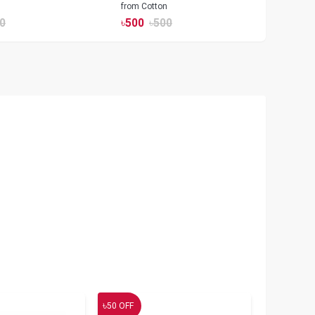
from Cotton
Watch
0
৳
500
৳
500
৳
17
৳
50
OFF