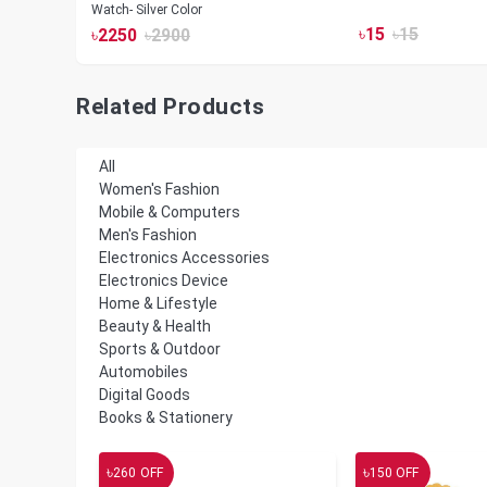
Watch- Silver Color
৳
15
৳
15
৳
2250
৳
2900
Related Products
All
Women's Fashion
Mobile & Computers
Men's Fashion
Electronics Accessories
Electronics Device
Home & Lifestyle
Beauty & Health
Sports & Outdoor
Automobiles
Digital Goods
Books & Stationery
৳
৳
260
OFF
150
OFF