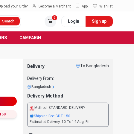
Upload your Order
Become a Merchant
App!
Wishlist
0
Login
Sign up
Search
ONS
CAMPAIGN
Delivery
To Bangladesh
Delivery From:
Bangladesh
Delivery Method
Method:
STANDARD_DELIVERY
150
Shipping Fee:
-BDT
150
Estimated Delivery:
10 To 14 Aug, Fri