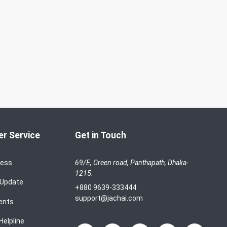
r Service
Get in Touch
cess
69/E, Green road, Panthapath, Dhaka-
1215.
 Update
+880 9639-333444
support@jachai.com
ents
Helpline