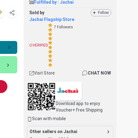
Fulfilled by :
Jachai
Sold by
+
Follow
Jachai Flagship Store
7
Followers
VERIFIED
Visit Store
CHAT NOW
Download app to enjoy
Voucher+ Free Shipping
Scan with mobile
Other sellers on Jachai