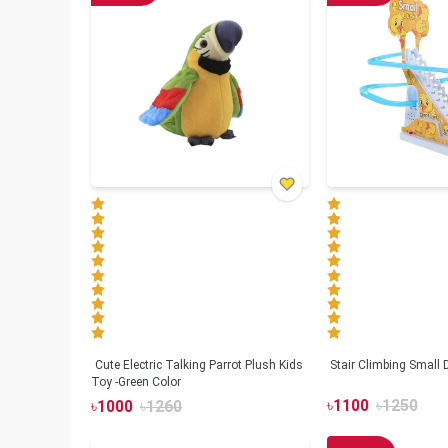
Cute Electric Talking Parrot Plush Kids
Stair Climbing Small
Toy -Green Color
৳
1100
৳
1250
৳
1000
৳
1260