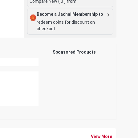
Compare New (
0
) from
Become a Jachai Membership to
redeem coins for discount on
checkout
Sponsored Products
View More