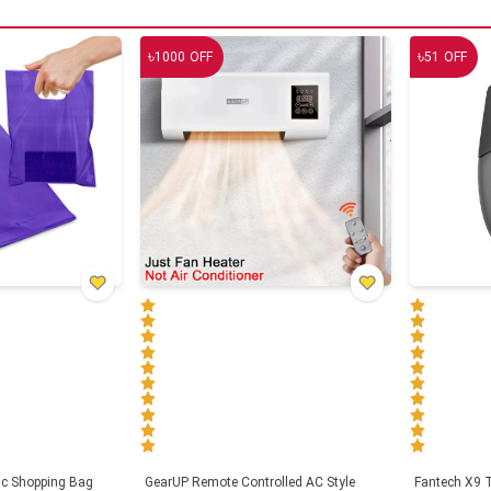
৳
৳
1000
OFF
51
OFF
tic Shopping Bag
GearUP Remote Controlled AC Style
Fantech X9