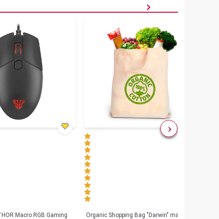
৳
80
 THOR Macro RGB Gaming
Organic Shopping Bag "Darwin" made
Geeo