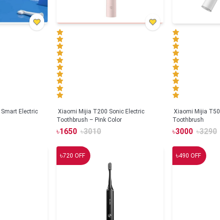
Smart Electric
Xiaomi Mijia T200 Sonic Electric
Xiaomi Mijia T500
Toothbrush – Pink Color
Toothbrush
৳
1650
৳
3010
৳
3000
৳
3290
৳
৳
720
OFF
490
OFF