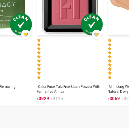
 Removing
Color Fuse Talc-Free Blush Powder With
Mini Long-We
Fermented Arnica
Natural Dewy 
Hyaluronic Ac
৳
3929
৳
4125
৳
3069
৳
32