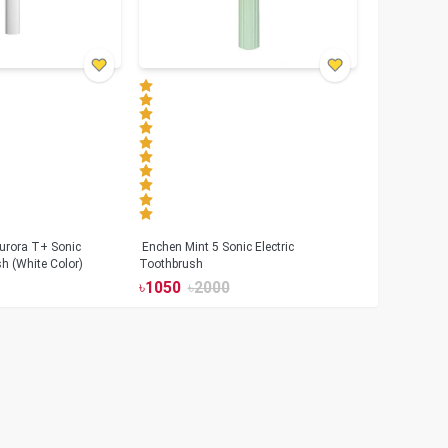
urora T+ Sonic
Enchen Mint 5 Sonic Electric
sh (White Color)
Toothbrush
৳
1050
৳
2000