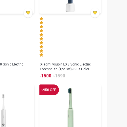
 Sonic Electric
Xiaomi youpin EX3 Sonic Electric
Toothbrush (1pc Set)- Blue Color
৳
1500
৳
1590
৳
950
OFF