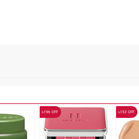
৳
৳
196
OFF
153
OFF