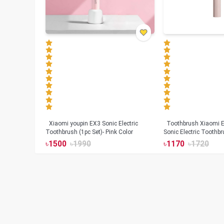
Xiaomi youpin EX3 Sonic Electric
Toothbrush Xiaomi Enchen Aurora T+
Toothbrush (1pc Set)- Pink Color
Sonic Electric Toothbr
৳
1500
৳
1990
৳
1170
৳
1720