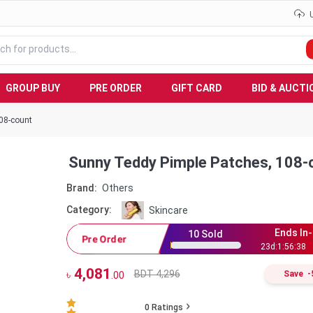
GROUP BUY
PRE ORDER
GIFT CARD
BID & AUCTI
08-count
Sunny Teddy Pimple Patches, 108-
Brand:
Others
Category:
Skincare
Ends In-
10
Sold
Pre Order
23
d:
1
:
56
:
37
4,081
BDT 4,296
৳
Save
-
.00
0
Ratings