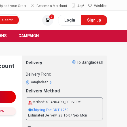
Upload your Order
Become a Merchant
App!
Wishlist
0
Login
Sign up
Search
ONS
CAMPAIGN
Delivery
To Bangladesh
count
Delivery From:
Bangladesh
Delivery Method
Method:
STANDARD_DELIVERY
Shipping Fee:
-BDT
1250
5
%
Estimated Delivery:
23 To 07 Sep, Mon