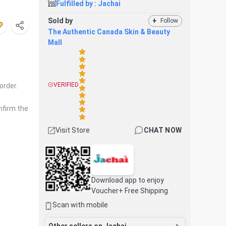
Fulfilled by :
Jachai
Sold by
+
Follow
The Authentic Canada Skin & Beauty
Mall
VERIFIED
order.
nfirm the
Visit Store
CHAT NOW
Download app to enjoy
Voucher+ Free Shipping
Scan with mobile
Other sellers on Jachai