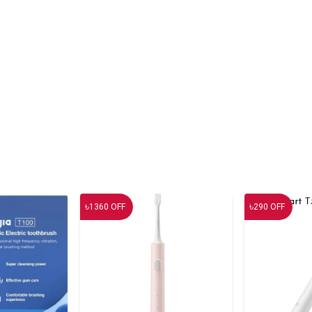
৳
৳
1360
OFF
290
OFF