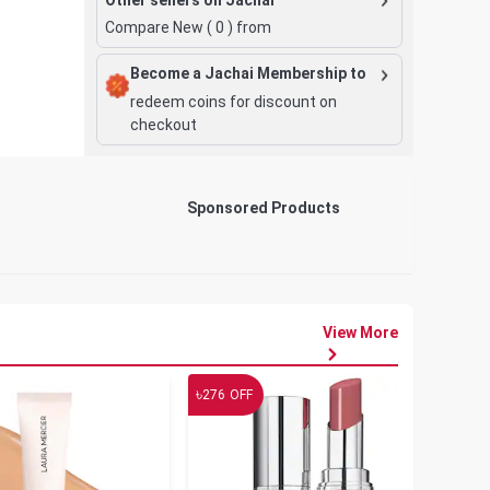
Compare New (
0
) from
Become a Jachai Membership to
redeem coins for discount on
checkout
Sponsored Products
View More
৳
৳
276
OFF
19