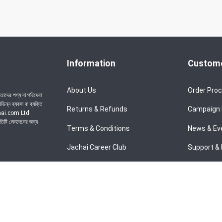
Information
Custome
About Us
Order Pro
াদের পণ্য বা পরিষেবা
ন্ন ব্যবসা বা ব্যক্তি
Returns & Refunds
Campaign
achai.com Ltd
রতিটি লেনদেনের জন্য
Terms & Conditions
News & Ev
Jachai Career Club
Support & 
Privacy Policy
EMI Policy