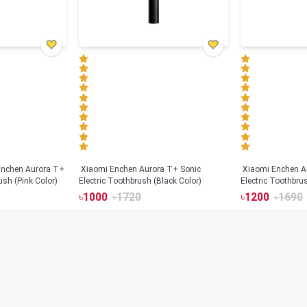
Xiaomi Enchen Aurora T+ Sonic
Xiaomi Enchen A
ush (Pink Color)
Electric Toothbrush (Black Color)
Electric Toothbru
৳
1000
৳
1720
৳
1200
৳
1690