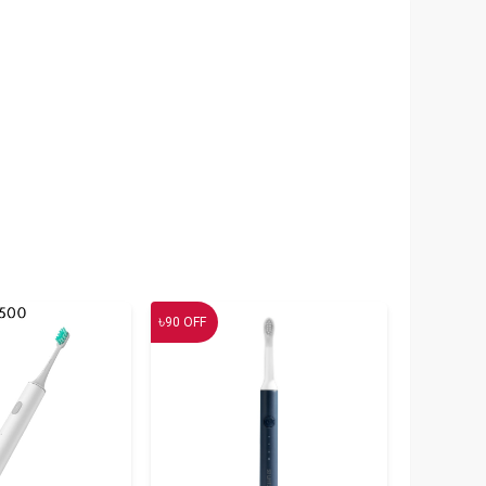
৳
90
OFF