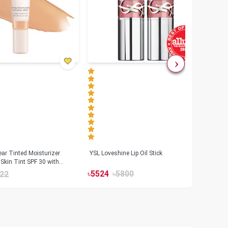
ar Tinted Moisturizer
YSL Loveshine Lip Oil Stick
Sunn
Skin Tint SPF 30 with
SPF 
id
৳
5524
৳
5800
22
৳
39