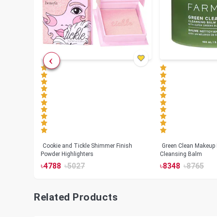
Cookie and Tickle Shimmer Finish
Green Clean Makeup
lush
Powder Highlighters
Cleansing Balm
৳
4788
৳
5027
৳
8348
৳
8765
Related Products