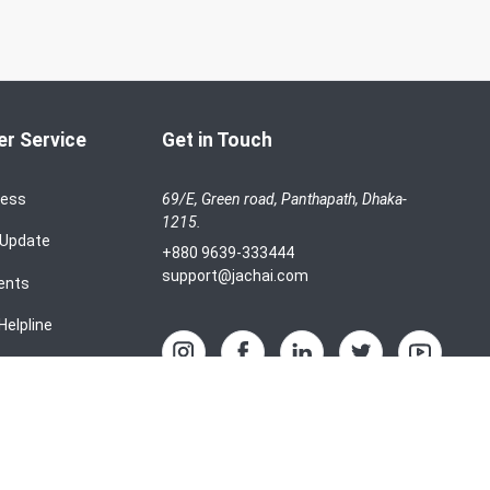
r Service
Get in Touch
cess
69/E, Green road, Panthapath, Dhaka-
1215.
 Update
+880 9639-333444
support@jachai.com
ents
Helpline