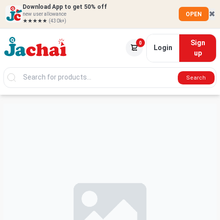
Download App to get 50% off
✖
OPEN
new user allowance
★★★★★
(430k+)
Sign
0
Login
up
Search