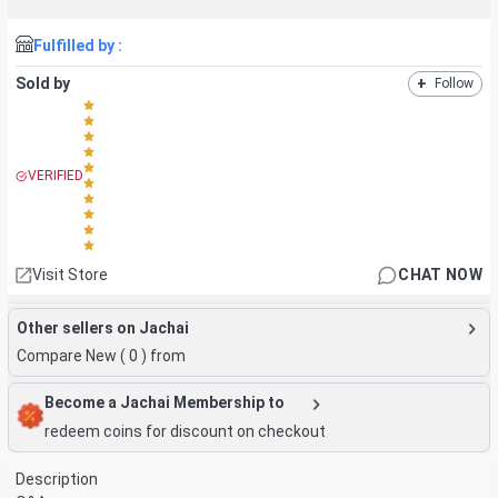
Fulfilled by :
Sold by
+
Follow
VERIFIED
Visit Store
CHAT NOW
Other sellers on Jachai
Compare New (
0
) from
Become a Jachai Membership to
redeem coins for discount on checkout
Description