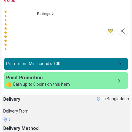
৳
0
.00
Ratings
Promotion : Min. spend ৳
0.00
Point Promotion
Earn up to
0
point on this item
Delivery
To Bangladesh
Delivery From:
Delivery Method