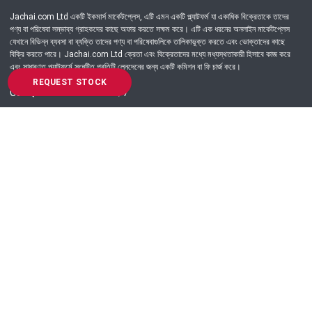
Jachai.com Ltd একটি ইকমার্স মার্কেটপ্লেস, এটি এমন একটি প্ল্যাটফর্ম যা একাধিক বিক্রেতাকে তাদের
পণ্য বা পরিষেবা সম্ভাব্য গ্রাহকদের কাছে অফার করতে সক্ষম করে। এটি এক ধরনের অনলাইন মার্কেটপ্লেস
যেখানে বিভিন্ন ব্যবসা বা ব্যক্তি তাদের পণ্য বা পরিষেবাগুলিকে তালিকাভুক্ত করতে এবং ভোক্তাদের কাছে
বিক্রি করতে পারে। Jachai.com Ltd ক্রেতা এবং বিক্রেতাদের মধ্যে মধ্যস্থতাকারী হিসাবে কাজ করে
এবং সাধারণত প্ল্যাটফর্মে সংঘটিত প্রতিটি লেনদেনের জন্য একটি কমিশন বা ফি চার্জ করে।
REQUEST STOCK
Got Question? Call us 24/7
09639-333444
Information
Customer Service
Order Process
About Us
Campaign Update
Returns & Refunds
News & Events
Terms & Conditions
Support & Helpline
Jachai Career Club
EMI Policy
Privacy Policy
Get in Touch
69/E, Green road, Panthapath, Dhaka-1215.
+880 9639-333444