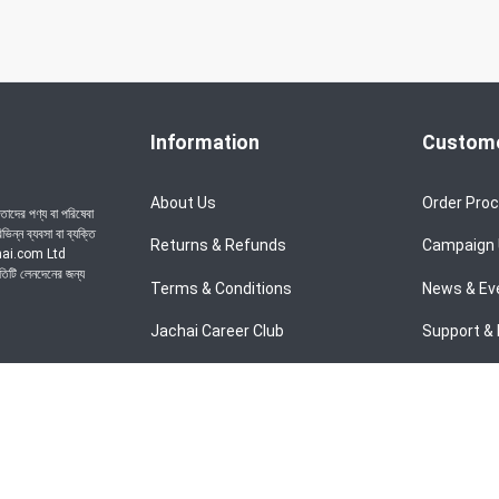
Information
Custome
About Us
Order Pro
াদের পণ্য বা পরিষেবা
ন্ন ব্যবসা বা ব্যক্তি
Returns & Refunds
Campaign
achai.com Ltd
রতিটি লেনদেনের জন্য
Terms & Conditions
News & Ev
Jachai Career Club
Support & 
Privacy Policy
EMI Policy