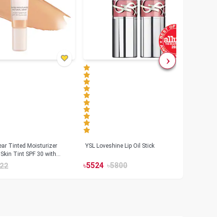
ar Tinted Moisturizer
YSL Loveshine Lip Oil Stick
Sunn
Skin Tint SPF 30 with
SPF 
id
৳
5524
৳
5800
22
৳
39