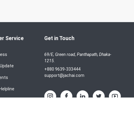
r Service
Get in Touch
cess
69/E, Green road, Panthapath, Dhaka-
1215.
 Update
+880 9639-333444
support@jachai.com
ents
Helpline