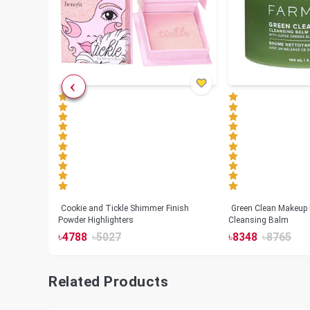
Cookie and Tickle Shimmer Finish
Green Clean Makeup
lush
Powder Highlighters
Cleansing Balm
৳
4788
৳
5027
৳
8348
৳
8765
Related Products