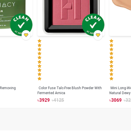
 Removing
Color Fuse Talc-Free Blush Powder With
Mini Long-We
Fermented Arnica
Natural Dewy 
Hyaluronic Ac
৳
3929
৳
4125
৳
3069
৳
32