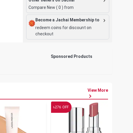
Compare New (
0
) from
Become a Jachai Membership to
redeem coins for discount on
checkout
Sponsored Products
View More
৳
৳
276
OFF
19