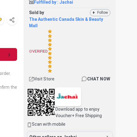
Fulfilled by :
Jachai
Sold by
+
Follow
The Authentic Canada Skin & Beauty
Mall
VERIFIED
order.
Visit Store
CHAT NOW
nfirm the
Download app to enjoy
Voucher+ Free Shipping
Scan with mobile
Other sellers on Jachai