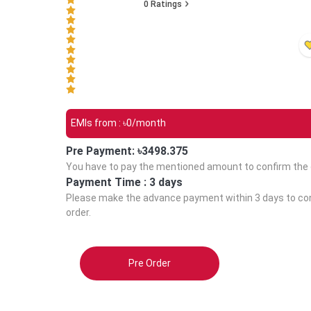
0
Ratings
EMIs from : ৳
0
/month
Pre Payment: ৳
3498.375
You have to pay the mentioned amount to confirm the 
Payment Time :
3 days
Please make the advance payment within
3 days
to co
order.
Pre Order