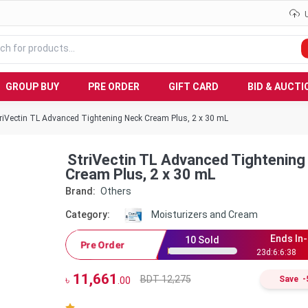
GROUP BUY
PRE ORDER
GIFT CARD
BID & AUCTI
riVectin TL Advanced Tightening Neck Cream Plus, 2 x 30 mL
StriVectin TL Advanced Tightening
Cream Plus, 2 x 30 mL
Brand:
Others
Category:
Moisturizers and Cream
Ends In-
10
Sold
Pre Order
23
d:
6
:
6
:
37
11,661
BDT 12,275
৳
Save
-
.00