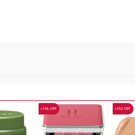
৳
৳
196
OFF
153
OFF