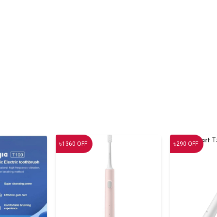
৳
৳
1360
OFF
290
OFF