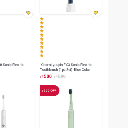
 Sonic Electric
Xiaomi youpin EX3 Sonic Electric
Toothbrush (1pc Set)- Blue Color
৳
1500
৳
1590
৳
950
OFF