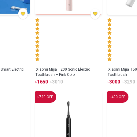
Smart Electric
Xiaomi Mijia T200 Sonic Electric
Xiaomi Mijia T500
Toothbrush – Pink Color
Toothbrush
৳
1650
৳
3010
৳
3000
৳
3290
৳
৳
720
OFF
490
OFF