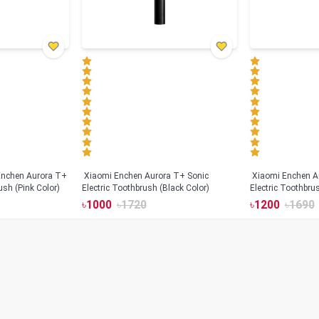
Xiaomi Enchen Aurora T+ Sonic
Xiaomi Enchen A
ush (Pink Color)
Electric Toothbrush (Black Color)
Electric Toothbru
৳
1000
৳
1720
৳
1200
৳
1690