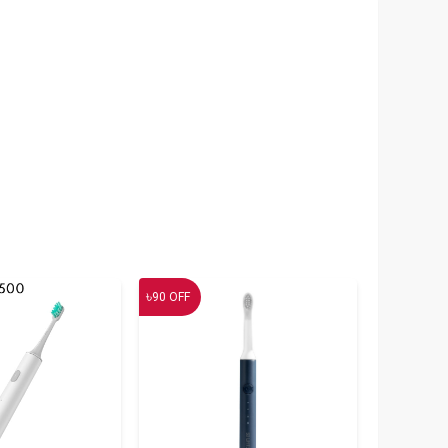
৳
90
OFF