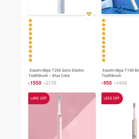
Xiaomi Mijia T200 Sonic Electric
Xiaomi Mijia T100 Mi 
Toothbrush – Blue Color
Toothbrush
৳
1550
৳
2175
৳
950
৳
1400
৳
৳
490
OFF
550
OFF