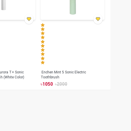
urora T+ Sonic
Enchen Mint 5 Sonic Electric
sh (White Color)
Toothbrush
৳
1050
৳
2000