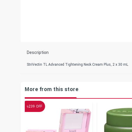
Description
StriVectin TL Advanced Tightening Neck Cream Plus, 2 x 30 mL
More from this store
৳
239
OFF