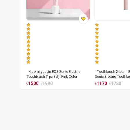
Xiaomi youpin EX3 Sonic Electric
Toothbrush Xiaomi Enchen Aurora T+
Toothbrush (1pc Set)- Pink Color
Sonic Electric Toothbr
৳
1500
৳
1990
৳
1170
৳
1720