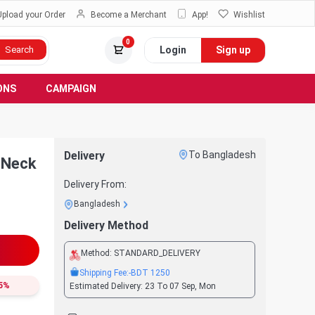
Upload your Order
Become a Merchant
App!
Wishlist
0
Login
Sign up
Search
ONS
CAMPAIGN
Delivery
To Bangladesh
 Neck
Delivery From:
Bangladesh
Delivery Method
Method:
STANDARD_DELIVERY
Shipping Fee:
-BDT
1250
5
%
Estimated Delivery:
23 To 07 Sep, Mon