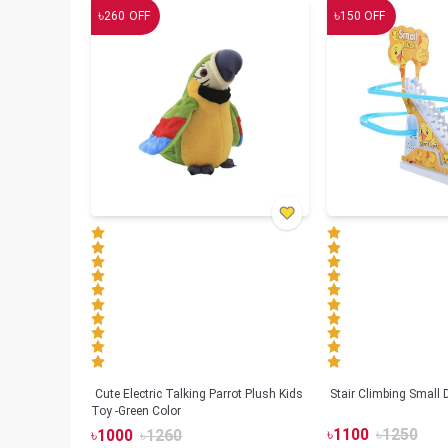
৳
৳
260
OFF
150
OFF
Cute Electric Talking Parrot Plush Kids
Stair Climbing Small
Toy -Green Color
৳
1100
৳
1250
৳
1000
৳
1260