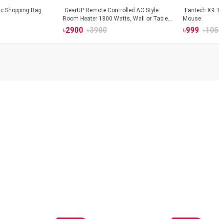
tic Shopping Bag
GearUP Remote Controlled AC Style
Fantech X9
Room Heater 1800 Watts, Wall or Table
Mouse
Mount
৳
2900
৳
3900
৳
999
৳
105