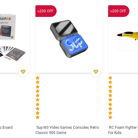
৳
৳
200
OFF
200
OFF
c Board
Sup M3 Video Games Consoles Retro
RC Foam Fighter 
Classic 900 Game
For Kids