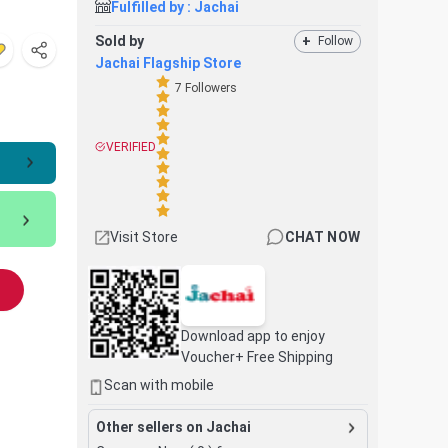
Fulfilled by :
Jachai
Sold by
+
Follow
Jachai Flagship Store
7
Followers
VERIFIED
Visit Store
CHAT NOW
Download app to enjoy
Voucher+ Free Shipping
Scan with mobile
Other sellers on Jachai