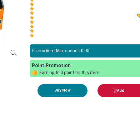
Promotion : Min. spend ৳
0.00
Point Promotion
Earn up to
0
point on this item
Buy Now
Add