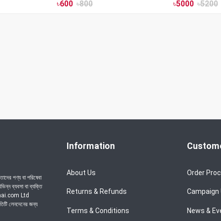
৳
600
৳
800
৳
5000
৳
5200
Information
Custome
About Us
Order Pro
াদের পণ্য বা পরিষেবা
ন্ন ব্যবসা বা ব্যক্তি
Returns & Refunds
Campaign
achai.com Ltd
রতিটি লেনদেনের জন্য
Terms & Conditions
News & Ev