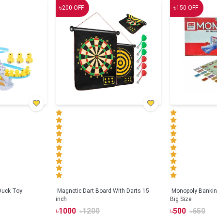
৳
৳
200
OFF
150
OFF
 Duck Toy
Magnetic Dart Board With Darts 15
Monopoly Bankin
inch
Big Size
৳
1000
৳
1200
৳
500
৳
650