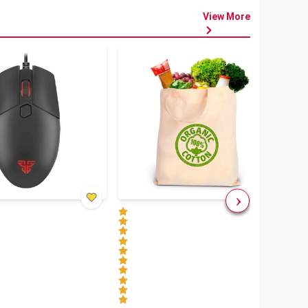
View More
৳
80