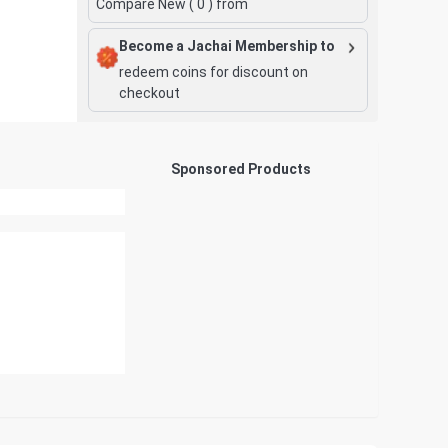
Compare New (
0
) from
Become a Jachai Membership to
redeem coins for discount on
checkout
Sponsored Products