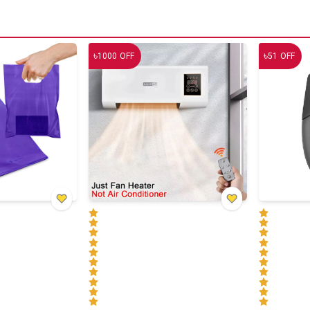
৳
৳
1000
OFF
51
OFF