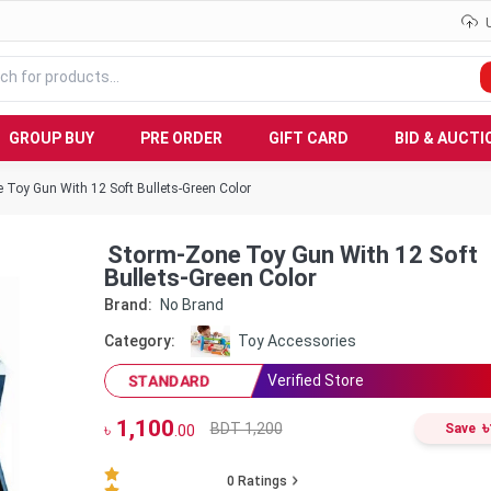
GROUP BUY
PRE ORDER
GIFT CARD
BID & AUCTI
 Toy Gun With 12 Soft Bullets-Green Color
Storm-Zone Toy Gun With 12 Soft
Bullets-Green Color
Brand:
No Brand
Category:
Toy Accessories
Verified Store
STANDARD
1,100
৳
BDT 1,200
৳
Save
.00
0
Ratings