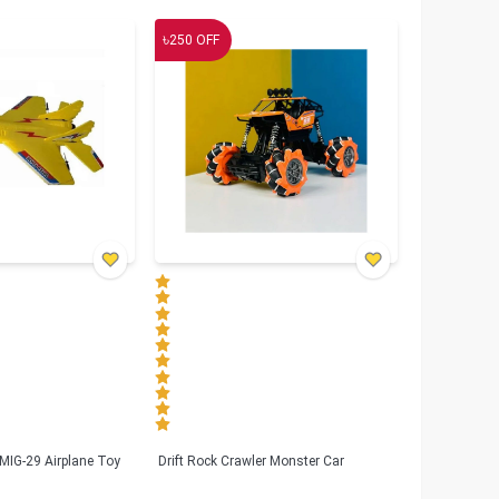
৳
250
OFF
MIG-29 Airplane Toy
Drift Rock Crawler Monster Car