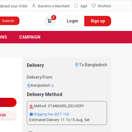
Upload your Order
Become a Merchant
App!
Wishlist
0
Login
Sign up
Search
ONS
CAMPAIGN
Delivery
To Bangladesh
Delivery From:
Bangladesh
Delivery Method
Method:
STANDARD_DELIVERY
Shipping Fee:
-BDT
150
100
Estimated Delivery:
11 To 15 Aug, Sat