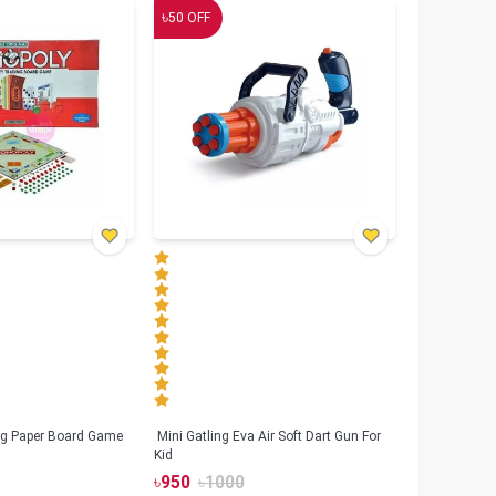
৳
50
OFF
g Paper Board Game
Mini Gatling Eva Air Soft Dart Gun For
Kid
৳
950
৳
1000