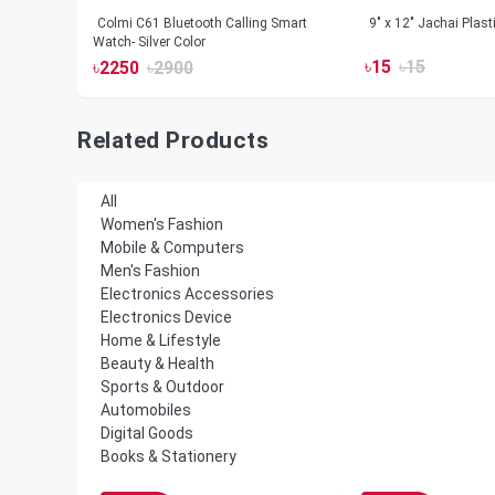
less
Colmi C61 Bluetooth Calling Smart
9" x 12" Jachai Plas
Watch- Silver Color
৳
15
৳
15
৳
2250
৳
2900
Related Products
All
Women's Fashion
Mobile & Computers
Men's Fashion
Electronics Accessories
Electronics Device
Home & Lifestyle
Beauty & Health
Sports & Outdoor
Automobiles
Digital Goods
Books & Stationery