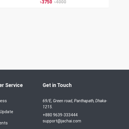
৳
3750
৳
4000
r Service
Get in Touch
cess
69/E, Green road, Panthapath, Dhaka-
1215.
 Update
+880 9639-333444
support@jachai.com
ents