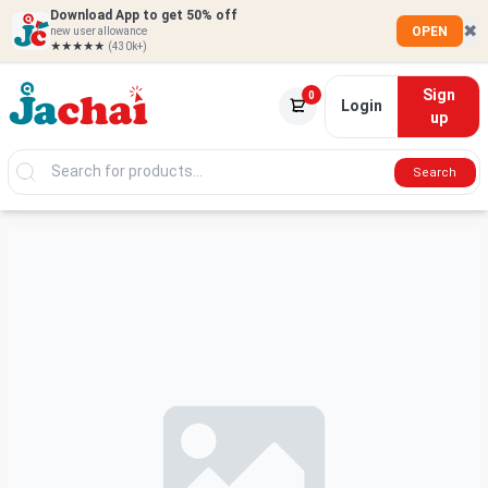
Download App to get 50% off
✖
OPEN
new user allowance
★★★★★
(430k+)
Sign
0
Login
up
Search