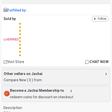
Fulfilled by :
Sold by
+
Follow
VERIFIED
Visit Store
CHAT NOW
Other sellers on Jachai
Compare New (
0
) from
Become a Jachai Membership to
redeem coins for discount on checkout
Description