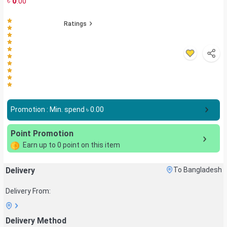
৳
0
.00
Ratings
Promotion : Min. spend ৳
0.00
Point Promotion
Earn up to
0
point on this item
Delivery
To Bangladesh
Delivery From:
Delivery Method