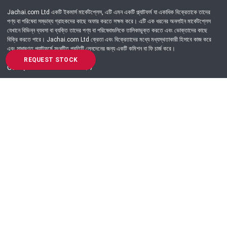
Jachai.com Ltd একটি ইকমার্স মার্কেটপ্লেস, এটি এমন একটি প্ল্যাটফর্ম যা একাধিক বিক্রেতাকে তাদের
পণ্য বা পরিষেবা সম্ভাব্য গ্রাহকদের কাছে অফার করতে সক্ষম করে। এটি এক ধরনের অনলাইন মার্কেটপ্লেস
যেখানে বিভিন্ন ব্যবসা বা ব্যক্তি তাদের পণ্য বা পরিষেবাগুলিকে তালিকাভুক্ত করতে এবং ভোক্তাদের কাছে
বিক্রি করতে পারে। Jachai.com Ltd ক্রেতা এবং বিক্রেতাদের মধ্যে মধ্যস্থতাকারী হিসাবে কাজ করে
এবং সাধারণত প্ল্যাটফর্মে সংঘটিত প্রতিটি লেনদেনের জন্য একটি কমিশন বা ফি চার্জ করে।
REQUEST STOCK
Got Question? Call us 24/7
09639-333444
Information
Customer Service
Order Process
About Us
Campaign Update
Returns & Refunds
News & Events
Terms & Conditions
Support & Helpline
Jachai Career Club
EMI Policy
Privacy Policy
Get in Touch
69/E, Green road, Panthapath, Dhaka-1215.
+880 9639-333444