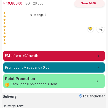
৳
19,800
৳
BDT 20,500
.00
Save
700
0
Ratings
EMIs from : ৳
0
/month
Promotion : Min. spend ৳
0.00
Point Promotion
Earn up to
0
point on this item
Delivery
To Bangladesh
Delivery From: