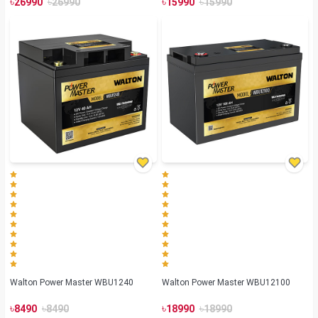
৳
৳
৳
৳
26990
26990
15990
15990
Walton Power Master WBU1240
Walton Power Master WBU12100
৳
৳
৳
৳
8490
8490
18990
18990