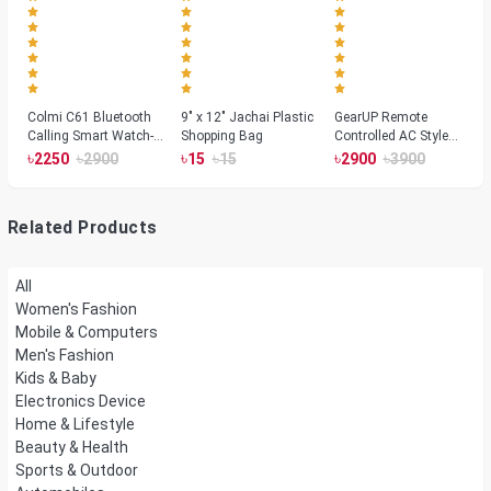
Colmi C61 Bluetooth
9" x 12" Jachai Plastic
GearUP Remote
Calling Smart Watch-
Shopping Bag
Controlled AC Style
Silver Color
Room Heater 1800
৳
৳
৳
৳
৳
৳
2250
2900
15
15
2900
3900
Watts, Wall or Table
Mount
Related Products
All
Women's Fashion
Mobile & Computers
Men's Fashion
Kids & Baby
Electronics Device
Home & Lifestyle
Beauty & Health
Sports & Outdoor