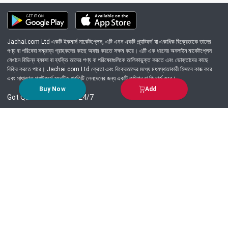
Jachai.com Ltd একটি ইকমার্স মার্কেটপ্লেস, এটি এমন একটি প্ল্যাটফর্ম যা একাধিক বিক্রেতাকে তাদের
পণ্য বা পরিষেবা সম্ভাব্য গ্রাহকদের কাছে অফার করতে সক্ষম করে। এটি এক ধরনের অনলাইন মার্কেটপ্লেস
যেখানে বিভিন্ন ব্যবসা বা ব্যক্তি তাদের পণ্য বা পরিষেবাগুলিকে তালিকাভুক্ত করতে এবং ভোক্তাদের কাছে
বিক্রি করতে পারে। Jachai.com Ltd ক্রেতা এবং বিক্রেতাদের মধ্যে মধ্যস্থতাকারী হিসাবে কাজ করে
এবং সাধারণত প্ল্যাটফর্মে সংঘটিত প্রতিটি লেনদেনের জন্য একটি কমিশন বা ফি চার্জ করে।
Buy Now
Add
Got Question? Call us 24/7
09639-333444
Information
Customer Service
Order Process
About Us
Campaign Update
Returns & Refunds
News & Events
Terms & Conditions
Support & Helpline
Jachai Career Club
EMI Policy
Privacy Policy