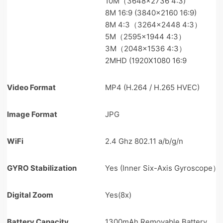
10M（3648×2736 4:3)
8M 16:9 (3840×2160 16:9)
8M 4:3（3264×2448 4:3）
5M（2595×1944 4:3）
3M（2048×1536 4:3）
2MHD (1920X1080 16:9
Video Format
MP4 (H.264 / H.265 HVEC)
Image Format
JPG
WiFi
2.4 Ghz 802.11 a/b/g/n
GYRO Stabilization
Yes (Inner Six-Axis Gyroscope）
Digital Zoom
Yes(8x)
Battery Capacity
1300mAh Removable Battery