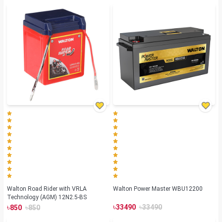
Walton Road Rider with VRLA
Walton Power Master WBU12200
Technology (AGM) 12N2.5-BS
৳
৳
৳
৳
33490
33490
850
850