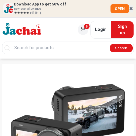
Download App to get 50% off
✖
OPEN
new user allowance
★★★★★
(430k+)
Sign
0
Login
up
Search