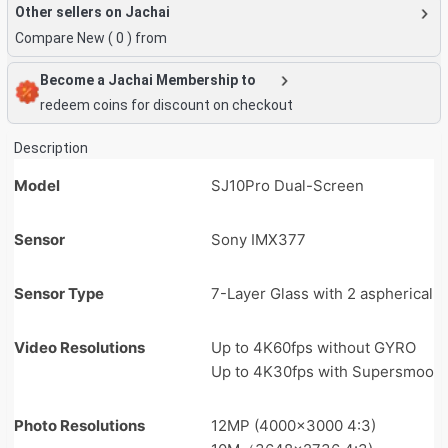
Other sellers on Jachai
Compare New (
0
) from
Become a Jachai Membership to
redeem coins for discount on checkout
Description
Model
SJ10Pro Dual-Screen
Sensor
Sony IMX377
Sensor Type
7-Layer Glass with 2 aspherical g
Video Resolutions
Up to 4K60fps without GYRO
Up to 4K30fps with Supersmooth 
Photo Resolutions
12MP (4000×3000 4:3)