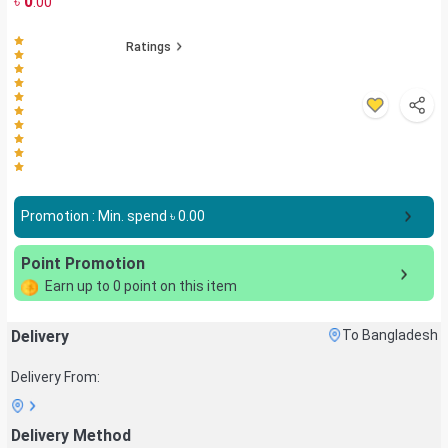
৳
0
.00
Ratings
Promotion : Min. spend ৳
0.00
Point Promotion
Earn up to
0
point on this item
Delivery
To Bangladesh
Delivery From:
Delivery Method