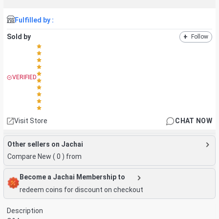
Fulfilled by :
Sold by
+
Follow
VERIFIED
Visit Store
CHAT NOW
Other sellers on Jachai
Compare New (
0
) from
Become a Jachai Membership to
redeem coins for discount on checkout
Description