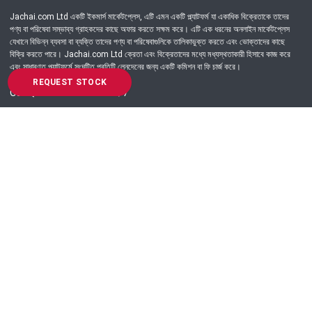
Jachai.com Ltd একটি ইকমার্স মার্কেটপ্লেস, এটি এমন একটি প্ল্যাটফর্ম যা একাধিক বিক্রেতাকে তাদের
পণ্য বা পরিষেবা সম্ভাব্য গ্রাহকদের কাছে অফার করতে সক্ষম করে। এটি এক ধরনের অনলাইন মার্কেটপ্লেস
যেখানে বিভিন্ন ব্যবসা বা ব্যক্তি তাদের পণ্য বা পরিষেবাগুলিকে তালিকাভুক্ত করতে এবং ভোক্তাদের কাছে
বিক্রি করতে পারে। Jachai.com Ltd ক্রেতা এবং বিক্রেতাদের মধ্যে মধ্যস্থতাকারী হিসাবে কাজ করে
এবং সাধারণত প্ল্যাটফর্মে সংঘটিত প্রতিটি লেনদেনের জন্য একটি কমিশন বা ফি চার্জ করে।
REQUEST STOCK
Got Question? Call us 24/7
09639-333444
Information
Customer Service
Order Process
About Us
Campaign Update
Returns & Refunds
News & Events
Terms & Conditions
Support & Helpline
Jachai Career Club
EMI Policy
Privacy Policy
Get in Touch
69/E, Green road, Panthapath, Dhaka-1215.
+880 9639-333444