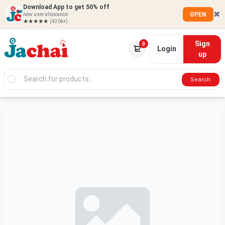
Download App to get 50% off
✖
OPEN
new user allowance
★★★★★
(430k+)
Sign
0
Login
up
Search