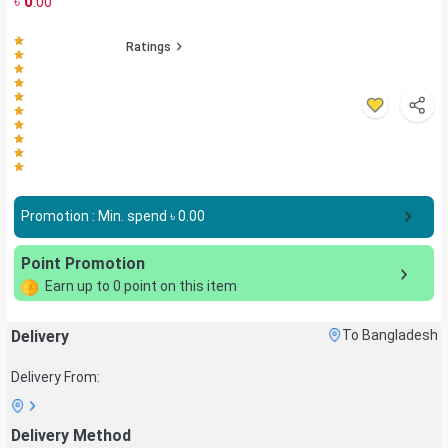
৳
0
.00
Ratings
Promotion : Min. spend ৳
0.00
Point Promotion
Earn up to
0
point on this item
Delivery
To Bangladesh
Delivery From:
Delivery Method