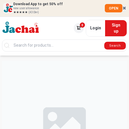
Download App to get 50% off
✖
OPEN
new user allowance
★★★★★
(430k+)
Sign
0
Login
up
Search