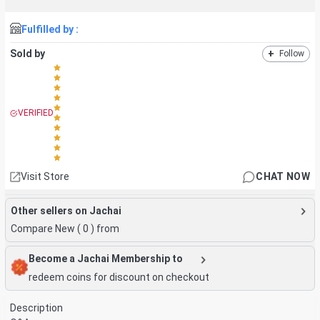
Fulfilled by :
Sold by
+
Follow
VERIFIED
Visit Store
CHAT NOW
Other sellers on Jachai
Compare New (
0
) from
Become a Jachai Membership to
redeem coins for discount on checkout
Description