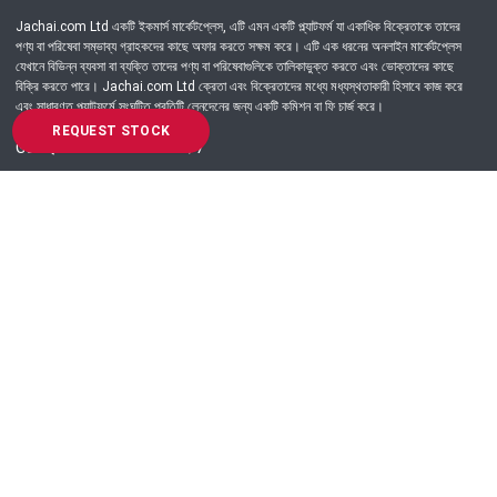
Jachai.com Ltd একটি ইকমার্স মার্কেটপ্লেস, এটি এমন একটি প্ল্যাটফর্ম যা একাধিক বিক্রেতাকে তাদের
পণ্য বা পরিষেবা সম্ভাব্য গ্রাহকদের কাছে অফার করতে সক্ষম করে। এটি এক ধরনের অনলাইন মার্কেটপ্লেস
যেখানে বিভিন্ন ব্যবসা বা ব্যক্তি তাদের পণ্য বা পরিষেবাগুলিকে তালিকাভুক্ত করতে এবং ভোক্তাদের কাছে
বিক্রি করতে পারে। Jachai.com Ltd ক্রেতা এবং বিক্রেতাদের মধ্যে মধ্যস্থতাকারী হিসাবে কাজ করে
এবং সাধারণত প্ল্যাটফর্মে সংঘটিত প্রতিটি লেনদেনের জন্য একটি কমিশন বা ফি চার্জ করে।
REQUEST STOCK
Got Question? Call us 24/7
09639-333444
Information
Customer Service
Order Process
About Us
Campaign Update
Returns & Refunds
News & Events
Terms & Conditions
Support & Helpline
Jachai Career Club
EMI Policy
Privacy Policy
Get in Touch
69/E, Green road, Panthapath, Dhaka-1215.
+880 9639-333444