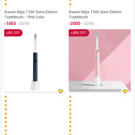
Xiaomi Mijia T200 Sonic Electric
Xiaomi Mijia T500 Sonic Electric
Toothbrush – Pink Color
Toothbrush
৳
৳
৳
৳
1650
3010
3000
3290
৳
৳
90
490
OFF
OFF