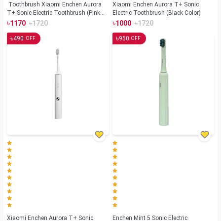
Toothbrush Xiaomi Enchen Aurora
Xiaomi Enchen Aurora T+ Sonic
T+ Sonic Electric Toothbrush (Pink
Electric Toothbrush (Black Color)
Color)
৳
৳
৳
৳
1170
1720
1000
1720
৳
৳
490
950
OFF
OFF
Xiaomi Enchen Aurora T+ Sonic
Enchen Mint 5 Sonic Electric