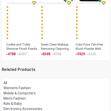
Cookie and Tickle
Green Clean Makeup
Color Fuse Talc-Free
Shimmer Finish Powder
Removing Cleansing
Blush Powder With
Highlighters
Balm
Fermented Arnica
৳
৳
৳
৳
৳
৳
4788
5027
8348
8765
3929
4125
Related Products
All
Women's Fashion
Mobile & Computers
Men's Fashion
Kids & Baby
Electronics Accessories