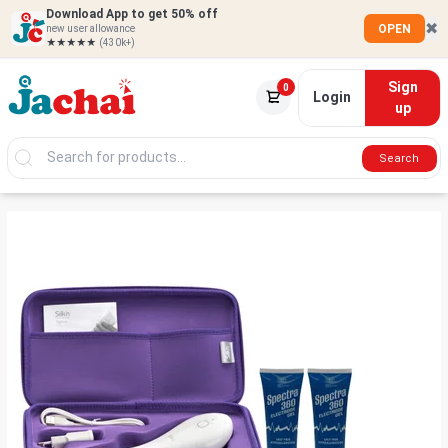
Download App to get 50% off
✖
OPEN
new user allowance
★★★★★
(430k+)
Sign
0
Login
up
Search