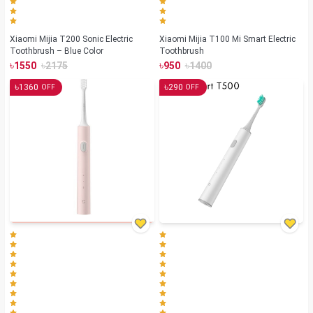
Xiaomi Mijia T200 Sonic Electric
Xiaomi Mijia T100 Mi Smart Electric
Toothbrush – Blue Color
Toothbrush
৳
৳
৳
৳
1550
2175
950
1400
৳
৳
1360
290
OFF
OFF