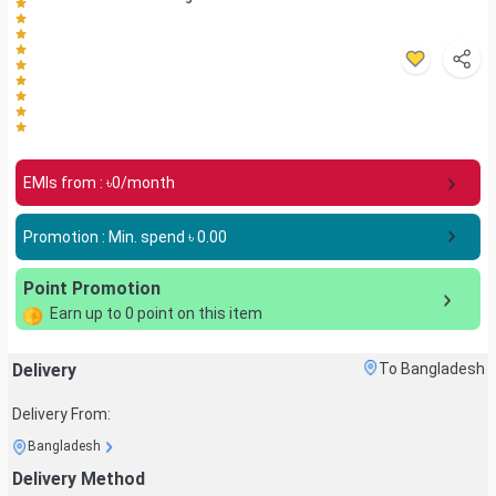
EMIs from : ৳
0
/month
Promotion : Min. spend ৳
0.00
Point Promotion
Earn up to
0
point on this item
Delivery
To Bangladesh
Delivery From:
Bangladesh
Delivery Method