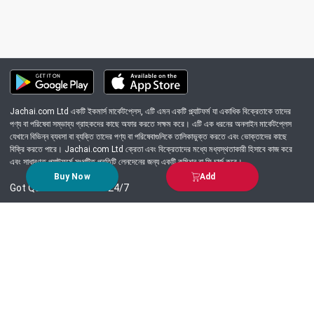
Jachai.com Ltd একটি ইকমার্স মার্কেটপ্লেস, এটি এমন একটি প্ল্যাটফর্ম যা একাধিক বিক্রেতাকে তাদের
পণ্য বা পরিষেবা সম্ভাব্য গ্রাহকদের কাছে অফার করতে সক্ষম করে। এটি এক ধরনের অনলাইন মার্কেটপ্লেস
যেখানে বিভিন্ন ব্যবসা বা ব্যক্তি তাদের পণ্য বা পরিষেবাগুলিকে তালিকাভুক্ত করতে এবং ভোক্তাদের কাছে
বিক্রি করতে পারে। Jachai.com Ltd ক্রেতা এবং বিক্রেতাদের মধ্যে মধ্যস্থতাকারী হিসাবে কাজ করে
এবং সাধারণত প্ল্যাটফর্মে সংঘটিত প্রতিটি লেনদেনের জন্য একটি কমিশন বা ফি চার্জ করে।
Buy Now
Add
Got Question? Call us 24/7
09639-333444
Information
Customer Service
Order Process
About Us
Campaign Update
Returns & Refunds
News & Events
Terms & Conditions