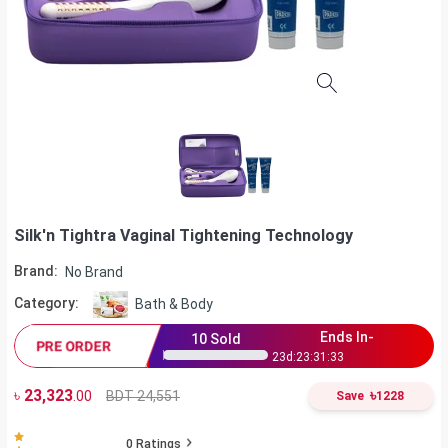
Silk'n Tightra Vaginal Tightening Technology
Brand:
No Brand
Category:
Bath & Body
Ends In-
10
Sold
PRE ORDER
23
d:
23
:
31
:
32
৳
23,323
৳
BDT 24,551
.00
Save
1228
0
Ratings