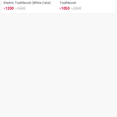
Electric Toothbrush (White Color)
Toothbrush
৳
৳
৳
৳
1200
1690
1050
2000