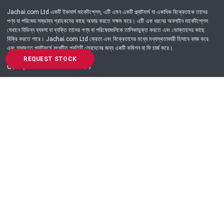
Jachai.com Ltd একটি ইকমার্স মার্কেটপ্লেস, এটি এমন একটি প্ল্যাটফর্ম যা একাধিক বিক্রেতাকে তাদের
পণ্য বা পরিষেবা সম্ভাব্য গ্রাহকদের কাছে অফার করতে সক্ষম করে। এটি এক ধরনের অনলাইন মার্কেটপ্লেস
যেখানে বিভিন্ন ব্যবসা বা ব্যক্তি তাদের পণ্য বা পরিষেবাগুলিকে তালিকাভুক্ত করতে এবং ভোক্তাদের কাছে
বিক্রি করতে পারে। Jachai.com Ltd ক্রেতা এবং বিক্রেতাদের মধ্যে মধ্যস্থতাকারী হিসাবে কাজ করে
এবং সাধারণত প্ল্যাটফর্মে সংঘটিত প্রতিটি লেনদেনের জন্য একটি কমিশন বা ফি চার্জ করে।
REQUEST STOCK
Got Question? Call us 24/7
09639-333444
Information
Customer Service
Order Process
About Us
Campaign Update
Returns & Refunds
News & Events
Terms & Conditions
Support & Helpline
Jachai Career Club
EMI Policy
Privacy Policy
Get in Touch
69/E, Green road, Panthapath, Dhaka-1215.
+880 9639-333444