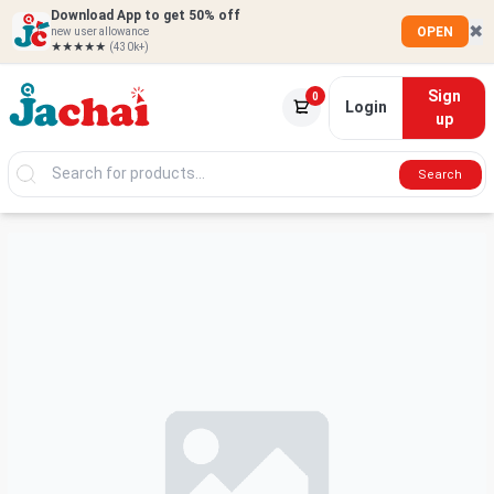
Download App to get 50% off
✖
OPEN
new user allowance
★★★★★
(430k+)
Sign
0
Login
up
Search