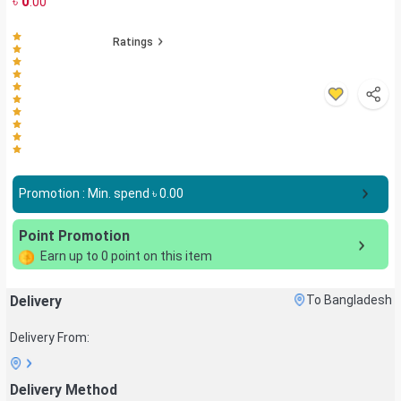
৳
0
.00
Ratings
Promotion : Min. spend ৳
0.00
Point Promotion
Earn up to
0
point on this item
Delivery
To Bangladesh
Delivery From:
Delivery Method