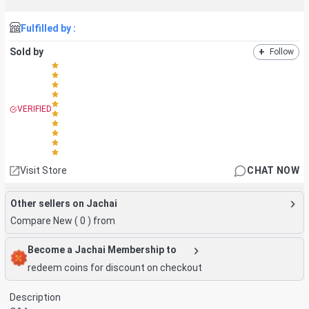
Fulfilled by :
Sold by
+
Follow
VERIFIED
Visit Store
CHAT NOW
Other sellers on Jachai
Compare New (
0
) from
Become a Jachai Membership to
redeem coins for discount on checkout
Description