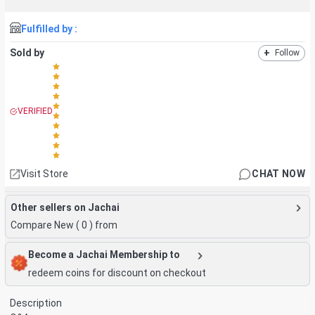
Fulfilled by :
Sold by
+
Follow
VERIFIED
Visit Store
CHAT NOW
Other sellers on Jachai
Compare New (
0
) from
Become a Jachai Membership to
redeem coins for discount on checkout
Description