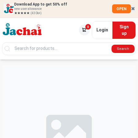
Download App to get 50% off
✖
OPEN
new user allowance
★★★★★
(430k+)
Sign
0
Login
up
Search