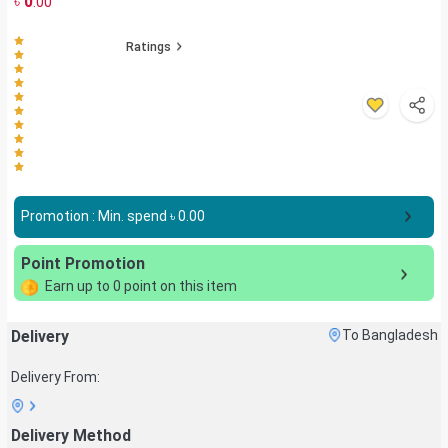
৳
0
.00
Ratings
Promotion : Min. spend ৳
0.00
Point Promotion
Earn up to
0
point on this item
Delivery
To Bangladesh
Delivery From:
Delivery Method