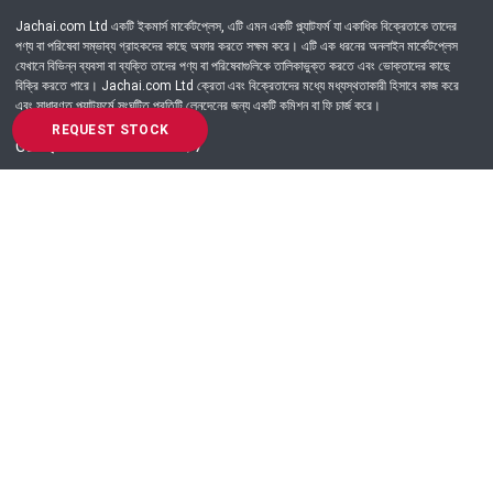
Jachai.com Ltd একটি ইকমার্স মার্কেটপ্লেস, এটি এমন একটি প্ল্যাটফর্ম যা একাধিক বিক্রেতাকে তাদের
পণ্য বা পরিষেবা সম্ভাব্য গ্রাহকদের কাছে অফার করতে সক্ষম করে। এটি এক ধরনের অনলাইন মার্কেটপ্লেস
যেখানে বিভিন্ন ব্যবসা বা ব্যক্তি তাদের পণ্য বা পরিষেবাগুলিকে তালিকাভুক্ত করতে এবং ভোক্তাদের কাছে
বিক্রি করতে পারে। Jachai.com Ltd ক্রেতা এবং বিক্রেতাদের মধ্যে মধ্যস্থতাকারী হিসাবে কাজ করে
এবং সাধারণত প্ল্যাটফর্মে সংঘটিত প্রতিটি লেনদেনের জন্য একটি কমিশন বা ফি চার্জ করে।
REQUEST STOCK
Got Question? Call us 24/7
09639-333444
Information
Customer Service
Order Process
About Us
Campaign Update
Returns & Refunds
News & Events
Terms & Conditions
Support & Helpline
Jachai Career Club
EMI Policy
Privacy Policy
Get in Touch
69/E, Green road, Panthapath, Dhaka-1215.
+880 9639-333444