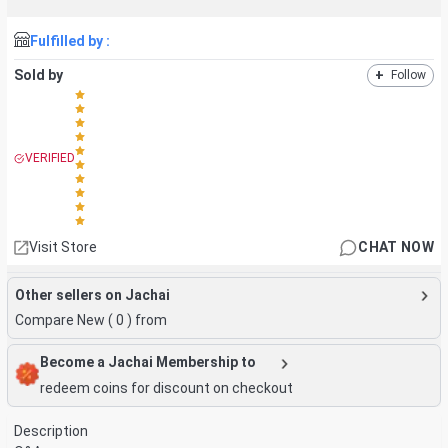
Fulfilled by :
Sold by
+
Follow
VERIFIED
Visit Store
CHAT NOW
Other sellers on Jachai
Compare New (
0
) from
Become a Jachai Membership to
redeem coins for discount on checkout
Description