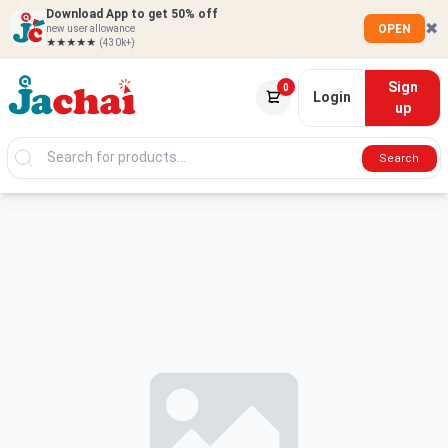
Download App to get 50% off
✖
OPEN
new user allowance
★★★★★
(430k+)
Sign
0
Login
up
Search