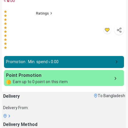
৳
0
.00
Ratings
Promotion : Min. spend ৳
0.00
Point Promotion
Earn up to
0
point on this item
Delivery
To Bangladesh
Delivery From:
Delivery Method