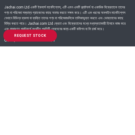
Jachai.com Ltd একটি ইকমার্স মার্কেটপ্লেস, এটি এমন একটি প্ল্যাটফর্ম যা একাধিক বিক্রেতাকে তাদের
পণ্য বা পরিষেবা সম্ভাব্য গ্রাহকদের কাছে অফার করতে সক্ষম করে। এটি এক ধরনের অনলাইন মার্কেটপ্লেস
যেখানে বিভিন্ন ব্যবসা বা ব্যক্তি তাদের পণ্য বা পরিষেবাগুলিকে তালিকাভুক্ত করতে এবং ভোক্তাদের কাছে
বিক্রি করতে পারে। Jachai.com Ltd ক্রেতা এবং বিক্রেতাদের মধ্যে মধ্যস্থতাকারী হিসাবে কাজ করে
এবং সাধারণত প্ল্যাটফর্মে সংঘটিত প্রতিটি লেনদেনের জন্য একটি কমিশন বা ফি চার্জ করে।
REQUEST STOCK
Got Question? Call us 24/7
09639-333444
Information
Customer Service
Order Process
About Us
Campaign Update
Returns & Refunds
News & Events
Terms & Conditions
Support & Helpline
Jachai Career Club
EMI Policy
Privacy Policy
Get in Touch
69/E, Green road, Panthapath, Dhaka-1215.
+880 9639-333444