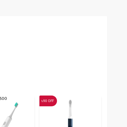
৳
90
OFF