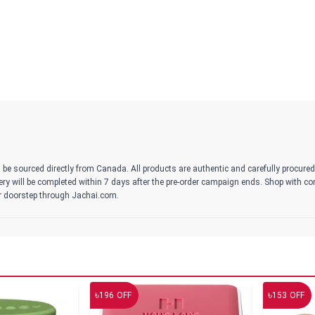
 be sourced directly from Canada. All products are authentic and carefully procure
ivery will be completed within 7 days after the pre-order campaign ends. Shop with c
r doorstep through Jachai.com.
৳
৳
196
OFF
153
OFF