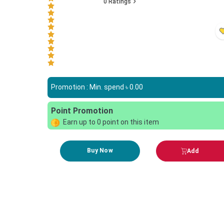
0
Ratings
Promotion : Min. spend ৳
0.00
Point Promotion
Earn up to
0
point on this item
Buy Now
Add