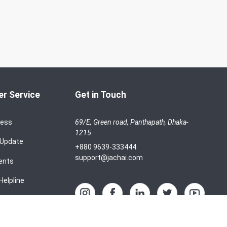
r Service
Get in Touch
cess
69/E, Green road, Panthapath, Dhaka-
1215.
 Update
+880 9639-333444
support@jachai.com
ents
Helpline