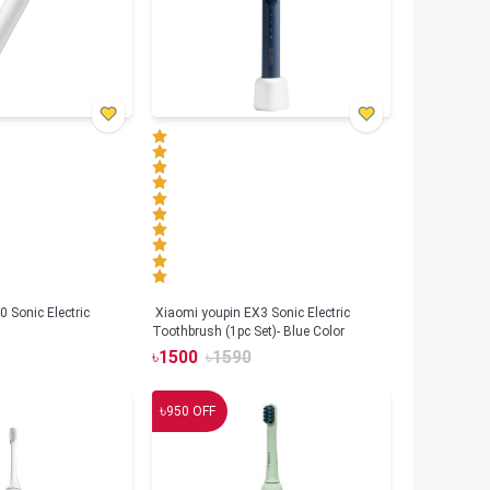
 Sonic Electric
Xiaomi youpin EX3 Sonic Electric
Toothbrush (1pc Set)- Blue Color
৳
1500
৳
1590
৳
950
OFF