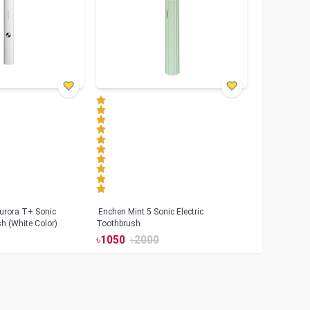
urora T+ Sonic
Enchen Mint 5 Sonic Electric
sh (White Color)
Toothbrush
৳
1050
৳
2000