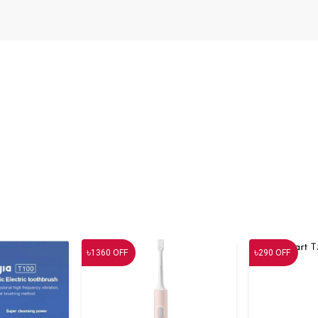
৳
৳
1360
OFF
290
OFF