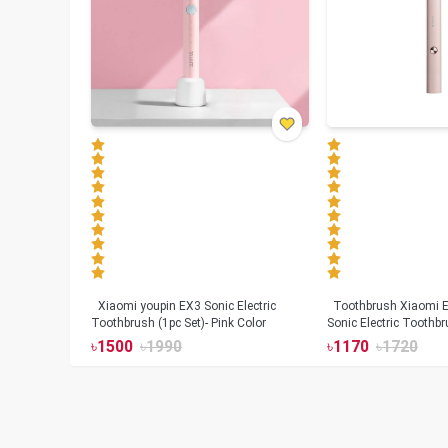
Xiaomi youpin EX3 Sonic Electric
Toothbrush Xiaomi Enchen Aurora T+
Toothbrush (1pc Set)- Pink Color
Sonic Electric Toothbr
৳
1500
৳
1990
৳
1170
৳
1720