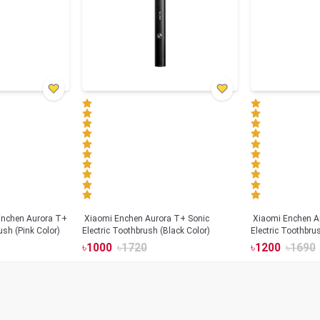
Xiaomi Enchen Aurora T+ Sonic
Xiaomi Enchen A
ush (Pink Color)
Electric Toothbrush (Black Color)
Electric Toothbru
৳
1000
৳
1720
৳
1200
৳
1690