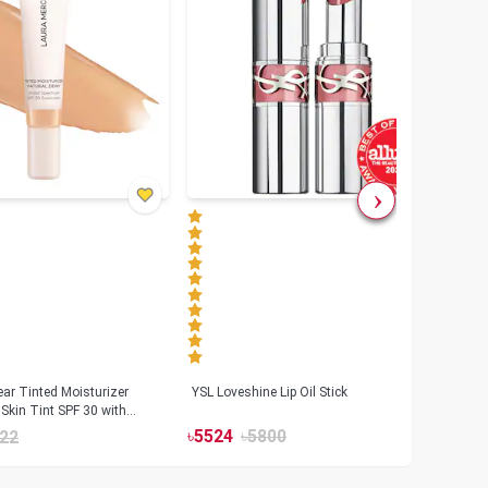
ar Tinted Moisturizer
YSL Loveshine Lip Oil Stick
Sunn
Skin Tint SPF 30 with
SPF 
id
৳
5524
৳
5800
22
৳
39