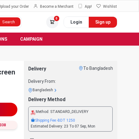
Upload your Order
Become a Merchant
App!
Wishlist
0
Login
Sign up
Search
ONS
CAMPAIGN
Delivery
To Bangladesh
creen
Delivery From:
Bangladesh
Delivery Method
Method:
STANDARD_DELIVERY
Shipping Fee:
-BDT
1250
338
Estimated Delivery:
23 To 07 Sep, Mon