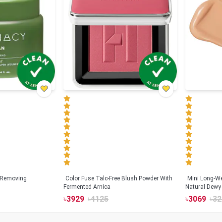
 Removing
Color Fuse Talc-Free Blush Powder With
Mini Long-We
Fermented Arnica
Natural Dewy 
Hyaluronic Ac
৳
3929
৳
4125
৳
3069
৳
32