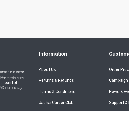
Information
Custome
About Us
Order Pro
াদের পণ্য বা পরিষেবা
ন্ন ব্যবসা বা ব্যক্তি
Returns & Refunds
Campaign
achai.com Ltd
রতিটি লেনদেনের জন্য
Terms & Conditions
News & Ev
Jachai Career Club
Support & 
Privacy Policy
EMI Policy