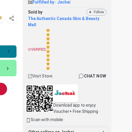
Fulfilled by :
Jachai
Sold by
+
Follow
The Authentic Canada Skin & Beauty
Mall
VERIFIED
Visit Store
CHAT NOW
Download app to enjoy
Voucher+ Free Shipping
Scan with mobile
Other sellers on Jachai