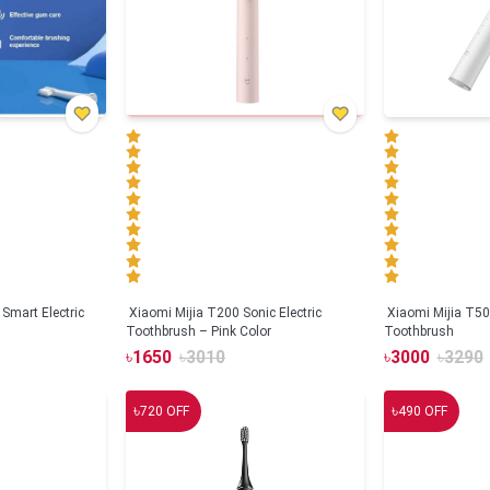
Smart Electric
Xiaomi Mijia T200 Sonic Electric
Xiaomi Mijia T500
Toothbrush – Pink Color
Toothbrush
৳
1650
৳
3010
৳
3000
৳
3290
৳
৳
720
OFF
490
OFF