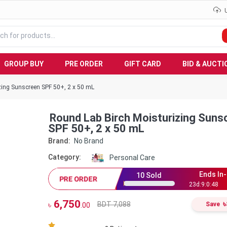
GROUP BUY
PRE ORDER
GIFT CARD
BID & AUCTI
zing Sunscreen SPF 50+, 2 x 50 mL
Round Lab Birch Moisturizing Suns
SPF 50+, 2 x 50 mL
Brand:
No Brand
Category:
Personal Care
Ends In-
10
Sold
PRE ORDER
23
d:
9
:
0
:
47
6,750
৳
BDT 7,088
৳
Save
.00