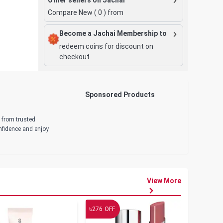
Compare New (
0
) from
Become a Jachai Membership to
redeem coins for discount on
checkout
Sponsored Products
d from trusted
onfidence and enjoy
View More
৳
৳
276
OFF
19