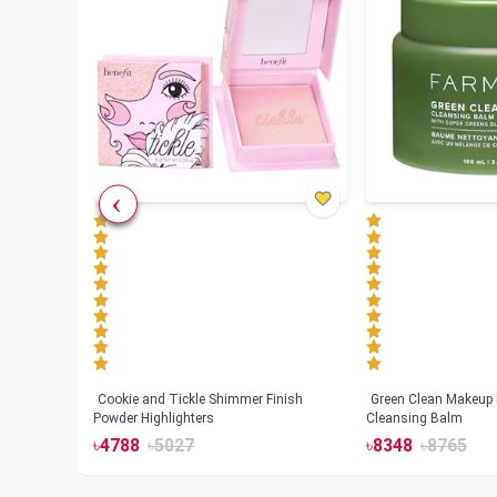
Cookie and Tickle Shimmer Finish
Green Clean Makeup
lush
Powder Highlighters
Cleansing Balm
৳
4788
৳
5027
৳
8348
৳
8765