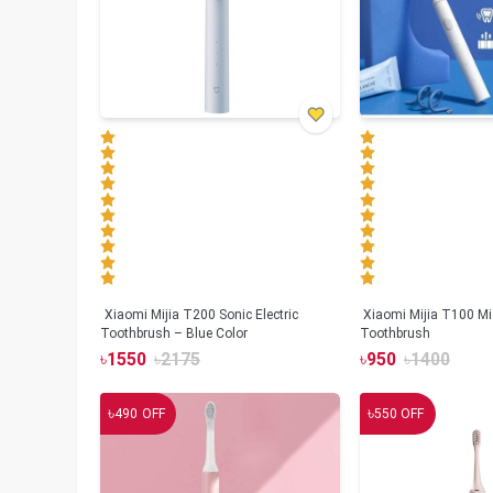
Xiaomi Mijia T200 Sonic Electric
Xiaomi Mijia T100 Mi 
Toothbrush – Blue Color
Toothbrush
৳
1550
৳
2175
৳
950
৳
1400
৳
৳
490
OFF
550
OFF