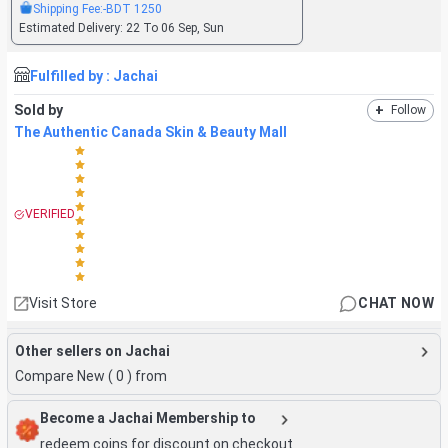
Shipping Fee:
-BDT
1250
Estimated Delivery:
22 To 06 Sep, Sun
Fulfilled by :
Jachai
Sold by
+
Follow
The Authentic Canada Skin & Beauty Mall
VERIFIED
Visit Store
CHAT NOW
Other sellers on Jachai
Compare New (
0
) from
Become a Jachai Membership to
redeem coins for discount on checkout