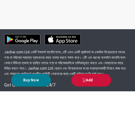
Jachai.com Ltd একটি ইকমার্স মার্কেটপ্লেস, এটি এমন একটি প্ল্যাটফর্ম যা একাধিক বিক্রেতাকে তাদের
পণ্য বা পরিষেবা সম্ভাব্য গ্রাহকদের কাছে অফার করতে সক্ষম করে। এটি এক ধরনের অনলাইন মার্কেটপ্লেস
যেখানে বিভিন্ন ব্যবসা বা ব্যক্তি তাদের পণ্য বা পরিষেবাগুলিকে তালিকাভুক্ত করতে এবং ভোক্তাদের কাছে
বিক্রি করতে পারে। Jachai.com Ltd ক্রেতা এবং বিক্রেতাদের মধ্যে মধ্যস্থতাকারী হিসাবে কাজ করে
এবং সাধারণত প্ল্যাটফর্মে সংঘটিত প্রতিটি লেনদেনের জন্য একটি কমিশন বা ফি চার্জ করে।
Buy Now
Add
Got Question? Call us 24/7
09639-333444
Information
Customer Service
Order Process
About Us
Campaign Update
Returns & Refunds
News & Events
Terms & Conditions