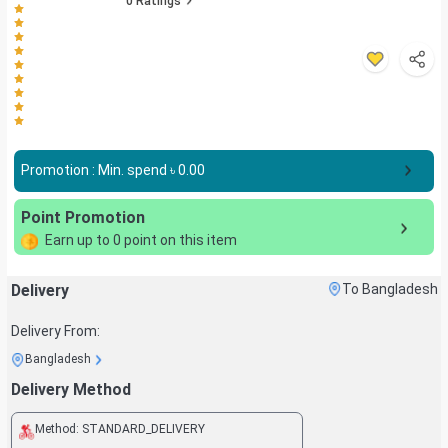
0
Ratings
Promotion : Min. spend ৳
0.00
Point Promotion
Earn up to
0
point on this item
Delivery
To Bangladesh
Delivery From:
Bangladesh
Delivery Method
Method:
STANDARD_DELIVERY