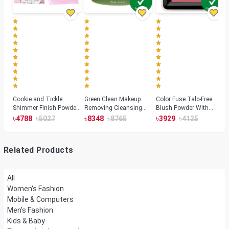
Cookie and Tickle
Green Clean Makeup
Color Fuse Talc-Free
Shimmer Finish Powder
Removing Cleansing
Blush Powder With
Highlighters
Balm
Fermented Arnica
৳
৳
৳
৳
৳
৳
4788
5027
8348
8765
3929
4125
Related Products
All
Women's Fashion
Mobile & Computers
Men's Fashion
Kids & Baby