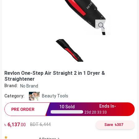
Revlon One-Step Air Straight 2 in 1 Dryer &
Straightener
Brand:
No Brand
Category:
Beauty Tools
Ends In-
10
Sold
PRE ORDER
23
d:
20
:
33
:
32
৳
6,137
৳
BDT 6,444
.00
Save
307