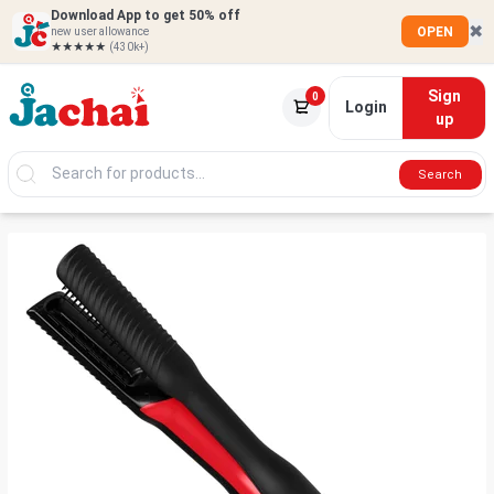
Download App to get 50% off
✖
OPEN
new user allowance
★★★★★
(430k+)
Sign
0
Login
up
Search