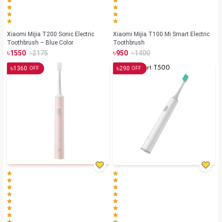
Xiaomi Mijia T200 Sonic Electric
Xiaomi Mijia T100 Mi Smart Electric
Toothbrush – Blue Color
Toothbrush
৳
৳
৳
৳
1550
2175
950
1400
৳
৳
1360
290
OFF
OFF