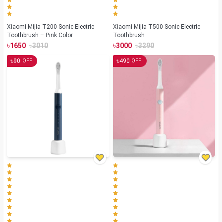
Xiaomi Mijia T200 Sonic Electric
Xiaomi Mijia T500 Sonic Electric
Toothbrush – Pink Color
Toothbrush
৳
৳
৳
৳
1650
3010
3000
3290
৳
৳
90
490
OFF
OFF