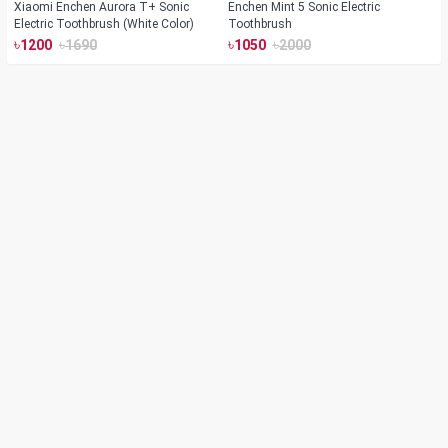
Xiaomi Enchen Aurora T+ Sonic
Enchen Mint 5 Sonic Electric
Electric Toothbrush (White Color)
Toothbrush
৳
৳
৳
৳
1200
1690
1050
2000