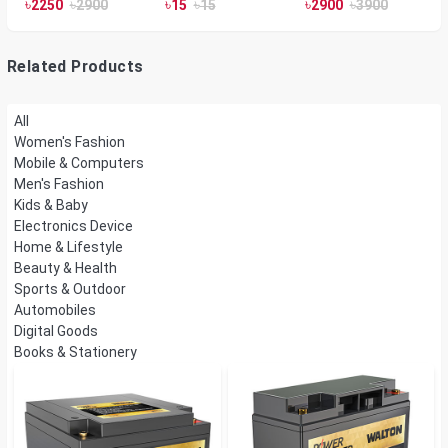
Silver Color
Room Heater 1800
৳
৳
৳
৳
৳
৳
2250
2900
15
15
2900
3900
Watts, Wall or Table
Mount
Related Products
All
Women's Fashion
Mobile & Computers
Men's Fashion
Kids & Baby
Electronics Device
Home & Lifestyle
Beauty & Health
Sports & Outdoor
Automobiles
Digital Goods
Books & Stationery