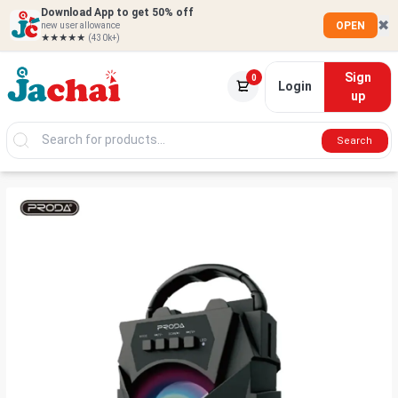
Download App to get 50% off
✖
OPEN
new user allowance
★★★★★
(430k+)
Sign
0
Login
up
Search