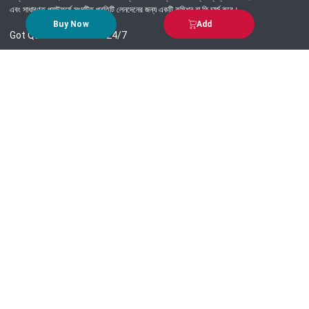
এবং সাধারণত প্ল্যাটফর্মে সংঘটিত প্রতিটি লেনদেনের জন্য একটি কমিশন বা ফি চার্জ করে।
Buy Now
Add
Got Question? Call us 24/7
09639-333444
Information
Customer Service
Order Process
About Us
Campaign Update
Returns & Refunds
News & Events
Terms & Conditions
Support & Helpline
Jachai Career Club
EMI Policy
Privacy Policy
Get in Touch
69/E, Green road, Panthapath, Dhaka-1215.
+880 9639-333444
support@jachai.com