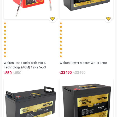
Walton Road Rider with VRLA
Walton Power Master WBU12200
Technology (AGM) 12N2.5-BS
৳
৳
৳
৳
33490
33490
850
850