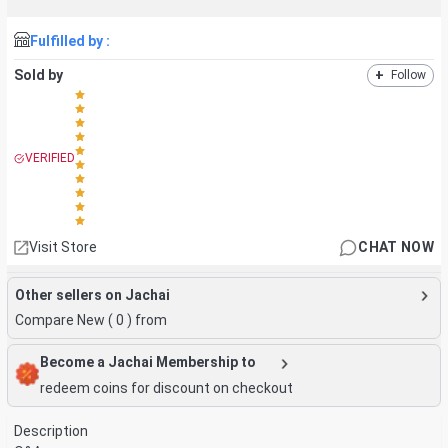
Fulfilled by :
Sold by
+
Follow
VERIFIED
Visit Store
CHAT NOW
Other sellers on Jachai
Compare New (
0
) from
Become a Jachai Membership to
redeem coins for discount on checkout
Description