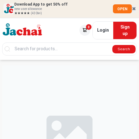
Download App to get 50% off
✖
OPEN
new user allowance
★★★★★
(430k+)
Sign
0
Login
up
Search