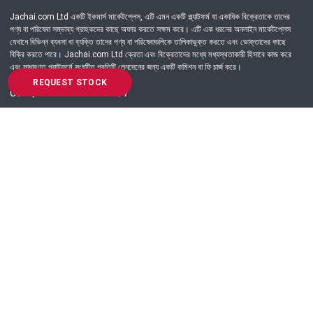
Jachai.com Ltd একটি ইকমার্স মার্কেটপ্লেস, এটি এমন একটি প্ল্যাটফর্ম যা একাধিক বিক্রেতাকে তাদের
পণ্য বা পরিষেবা সম্ভাব্য গ্রাহকদের কাছে অফার করতে সক্ষম করে। এটি এক ধরনের অনলাইন মার্কেটপ্লেস
যেখানে বিভিন্ন ব্যবসা বা ব্যক্তি তাদের পণ্য বা পরিষেবাগুলিকে তালিকাভুক্ত করতে এবং ভোক্তাদের কাছে
বিক্রি করতে পারে। Jachai.com Ltd ক্রেতা এবং বিক্রেতাদের মধ্যে মধ্যস্থতাকারী হিসাবে কাজ করে
এবং সাধারণত প্ল্যাটফর্মে সংঘটিত প্রতিটি লেনদেনের জন্য একটি কমিশন বা ফি চার্জ করে।
REQUEST STOCK
Got Question? Call us 24/7
09639-333444
Information
Customer Service
Order Process
About Us
Campaign Update
Returns & Refunds
News & Events
Terms & Conditions
Support & Helpline
Jachai Career Club
EMI Policy
Privacy Policy
Get in Touch
69/E, Green road, Panthapath, Dhaka-1215.
+880 9639-333444