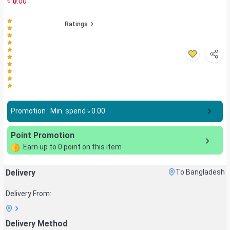
৳
0
.00
Ratings
Promotion : Min. spend ৳
0.00
Point Promotion
Earn up to
0
point on this item
Delivery
To Bangladesh
Delivery From:
Delivery Method