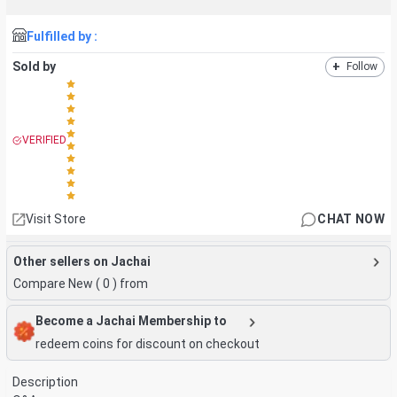
Fulfilled by :
Sold by
+
Follow
VERIFIED
Visit Store
CHAT NOW
Other sellers on Jachai
Compare New (
0
) from
Become a Jachai Membership to
redeem coins for discount on checkout
Description