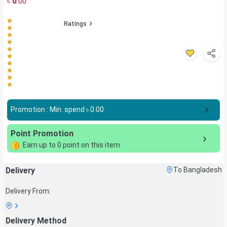
৳
0
.00
Ratings
Promotion : Min. spend ৳
0.00
Point Promotion
Earn up to
0
point on this item
Delivery
To Bangladesh
Delivery From:
Delivery Method