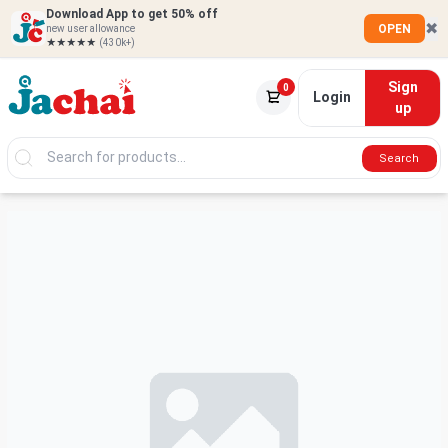
Download App to get 50% off
✖
OPEN
new user allowance
★★★★★
(430k+)
Sign
0
Login
up
Search