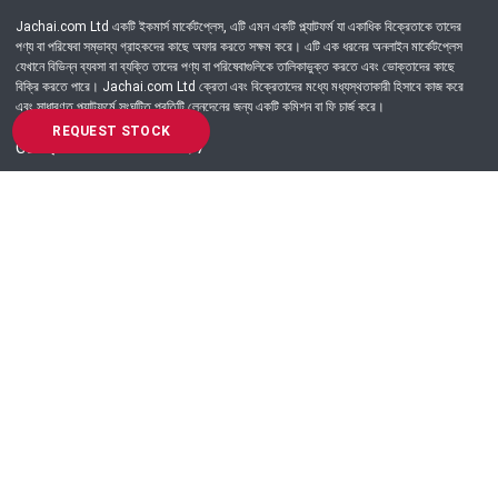
Jachai.com Ltd একটি ইকমার্স মার্কেটপ্লেস, এটি এমন একটি প্ল্যাটফর্ম যা একাধিক বিক্রেতাকে তাদের
পণ্য বা পরিষেবা সম্ভাব্য গ্রাহকদের কাছে অফার করতে সক্ষম করে। এটি এক ধরনের অনলাইন মার্কেটপ্লেস
যেখানে বিভিন্ন ব্যবসা বা ব্যক্তি তাদের পণ্য বা পরিষেবাগুলিকে তালিকাভুক্ত করতে এবং ভোক্তাদের কাছে
বিক্রি করতে পারে। Jachai.com Ltd ক্রেতা এবং বিক্রেতাদের মধ্যে মধ্যস্থতাকারী হিসাবে কাজ করে
এবং সাধারণত প্ল্যাটফর্মে সংঘটিত প্রতিটি লেনদেনের জন্য একটি কমিশন বা ফি চার্জ করে।
REQUEST STOCK
Got Question? Call us 24/7
09639-333444
Information
Customer Service
Order Process
About Us
Campaign Update
Returns & Refunds
News & Events
Terms & Conditions
Support & Helpline
Jachai Career Club
EMI Policy
Privacy Policy
Get in Touch
69/E, Green road, Panthapath, Dhaka-1215.
+880 9639-333444