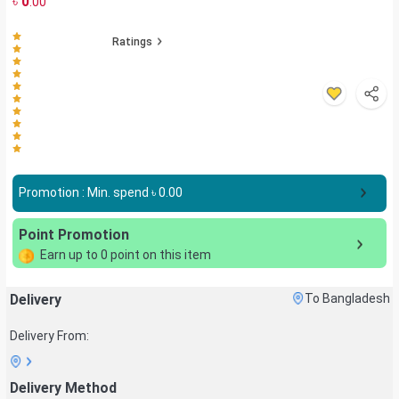
৳
0
.00
Ratings
Promotion : Min. spend ৳
0.00
Point Promotion
Earn up to
0
point on this item
Delivery
To Bangladesh
Delivery From:
Delivery Method