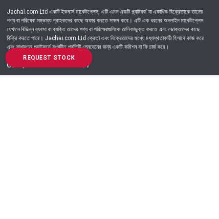
Jachai.com Ltd একটি ইকমার্স মার্কেটপ্লেস, এটি এমন একটি প্ল্যাটফর্ম যা একাধিক বিক্রেতাকে তাদের
পণ্য বা পরিষেবা সম্ভাব্য গ্রাহকদের কাছে অফার করতে সক্ষম করে। এটি এক ধরনের অনলাইন মার্কেটপ্লেস
যেখানে বিভিন্ন ব্যবসা বা ব্যক্তি তাদের পণ্য বা পরিষেবাগুলিকে তালিকাভুক্ত করতে এবং ভোক্তাদের কাছে
বিক্রি করতে পারে। Jachai.com Ltd ক্রেতা এবং বিক্রেতাদের মধ্যে মধ্যস্থতাকারী হিসাবে কাজ করে
এবং সাধারণত প্ল্যাটফর্মে সংঘটিত প্রতিটি লেনদেনের জন্য একটি কমিশন বা ফি চার্জ করে।
REQUEST STOCK
Got Question? Call us 24/7
09639-333444
Information
Customer Service
Order Process
About Us
Campaign Update
Returns & Refunds
News & Events
Terms & Conditions
Support & Helpline
Jachai Career Club
EMI Policy
Privacy Policy
Get in Touch
69/E, Green road, Panthapath, Dhaka-1215.
+880 9639-333444