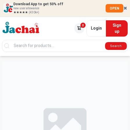
Download App to get 50% off
✖
OPEN
new user allowance
★★★★★
(430k+)
Sign
0
Login
up
Search