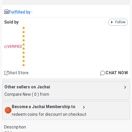
Fulfilled by :
Sold by
+
Follow
VERIFIED
Visit Store
CHAT NOW
Other sellers on Jachai
Compare New (
0
) from
Become a Jachai Membership to
redeem coins for discount on checkout
Description