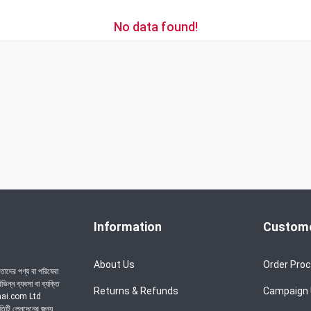
No data found!
Information
Custome
About Us
Order Pro
াদের পণ্য বা পরিষেবা
ন্ন ব্যবসা বা ব্যক্তি
Returns & Refunds
Campaign
achai.com Ltd
রতিটি লেনদেনের জন্য