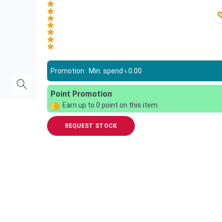
Promotion : Min. spend ৳
0.00
Point Promotion
Earn up to
0
point on this item
REQUEST STOCK