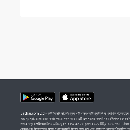
Jachai.com Ltd একটি ইকমার্স মার্কেটপ্লেস, এটি এমন একটি প্ল্যাটফর্ম যা একাধিক বিক্রেতাকে ত
সম্ভাব্য গ্রাহকদের কাছে অফার করতে সক্ষম করে। এটি এক ধরনের অনলাইন মার্কেটপ্লেস যেখানে বিভি
তাদের পণ্য বা পরিষেবাগুলিকে তালিকাভুক্ত করতে এবং ভোক্তাদের কাছে বিক্রি করতে পারে। J
ক্রেতা এবং বিক্রেতাদের মধ্যে মধ্যস্থতাকারী হিসাবে কাজ করে এবং সাধারণত প্ল্যাটফর্মে সংঘটিত প্