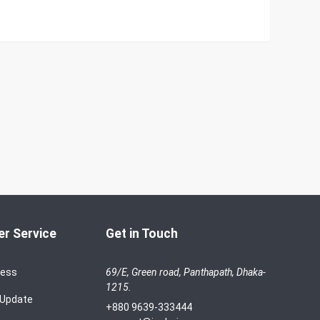
r Service
Get in Touch
cess
69/E, Green road, Panthapath, Dhaka-
1215.
 Update
+880 9639-333444