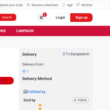
Upload your Order
Become a Merchant
App!
Wishlist
0
Login
Sign up
Search
ONS
CAMPAIGN
Delivery
To Bangladesh
Delivery From:
Delivery Method
Fulfilled by :
Sold by
+
Follow