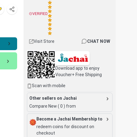
VERIFIED
Visit Store
CHAT NOW
Download app to enjoy
Voucher+ Free Shipping
Scan with mobile
Other sellers on Jachai
Compare New (
0
) from
Become a Jachai Membership to
redeem coins for discount on
checkout