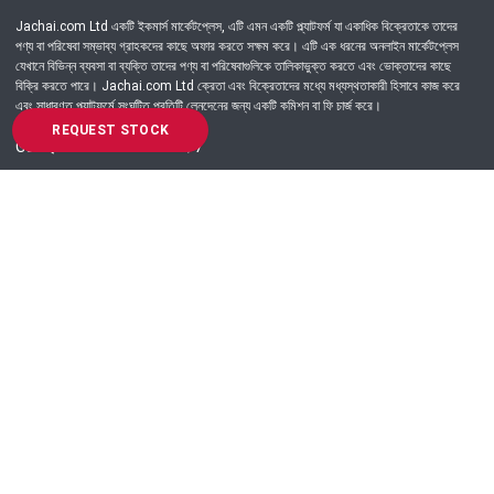
Jachai.com Ltd একটি ইকমার্স মার্কেটপ্লেস, এটি এমন একটি প্ল্যাটফর্ম যা একাধিক বিক্রেতাকে তাদের
পণ্য বা পরিষেবা সম্ভাব্য গ্রাহকদের কাছে অফার করতে সক্ষম করে। এটি এক ধরনের অনলাইন মার্কেটপ্লেস
যেখানে বিভিন্ন ব্যবসা বা ব্যক্তি তাদের পণ্য বা পরিষেবাগুলিকে তালিকাভুক্ত করতে এবং ভোক্তাদের কাছে
বিক্রি করতে পারে। Jachai.com Ltd ক্রেতা এবং বিক্রেতাদের মধ্যে মধ্যস্থতাকারী হিসাবে কাজ করে
এবং সাধারণত প্ল্যাটফর্মে সংঘটিত প্রতিটি লেনদেনের জন্য একটি কমিশন বা ফি চার্জ করে।
REQUEST STOCK
Got Question? Call us 24/7
09639-333444
Information
Customer Service
Order Process
About Us
Campaign Update
Returns & Refunds
News & Events
Terms & Conditions
Support & Helpline
Jachai Career Club
EMI Policy
Privacy Policy
Get in Touch
69/E, Green road, Panthapath, Dhaka-1215.
+880 9639-333444