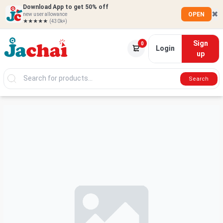
Download App to get 50% off
✖
OPEN
new user allowance
★★★★★
(430k+)
Sign
0
Login
up
Search