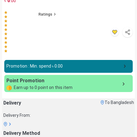
৳
0
.00
Ratings
Promotion : Min. spend ৳
0.00
Point Promotion
Earn up to
0
point on this item
Delivery
To Bangladesh
Delivery From:
Delivery Method