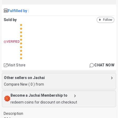
Fulfilled by :
Sold by
+
Follow
VERIFIED
Visit Store
CHAT NOW
Other sellers on Jachai
Compare New (
0
) from
Become a Jachai Membership to
redeem coins for discount on checkout
Description