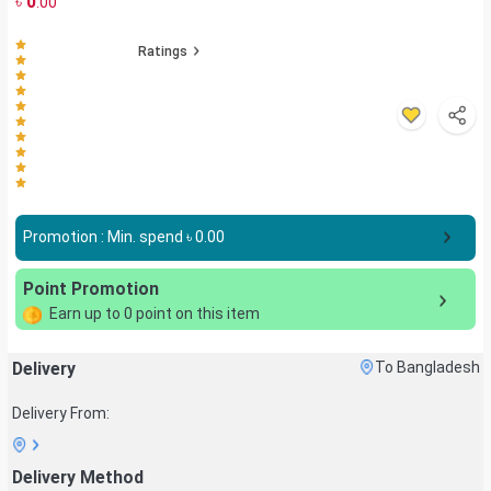
৳
0
.00
Ratings
Promotion : Min. spend ৳
0.00
Point Promotion
Earn up to
0
point on this item
Delivery
To Bangladesh
Delivery From:
Delivery Method