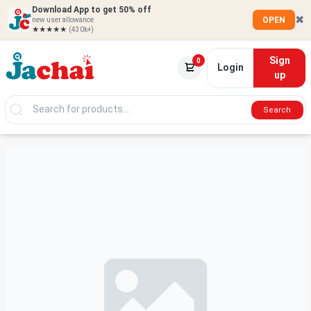
Download App to get 50% off
✖
OPEN
new user allowance
★★★★★
(430k+)
Sign
0
Login
up
Search