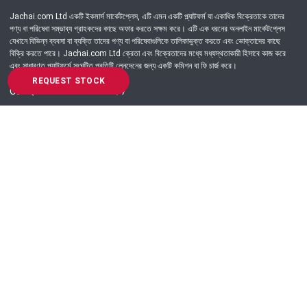
Jachai.com Ltd একটি ইকমার্স মার্কেটপ্লেস, এটি এমন একটি প্ল্যাটফর্ম যা একাধিক বিক্রেতাকে তাদের
পণ্য বা পরিষেবা সম্ভাব্য গ্রাহকদের কাছে অফার করতে সক্ষম করে। এটি এক ধরনের অনলাইন মার্কেটপ্লেস
যেখানে বিভিন্ন ব্যবসা বা ব্যক্তি তাদের পণ্য বা পরিষেবাগুলিকে তালিকাভুক্ত করতে এবং ভোক্তাদের কাছে
বিক্রি করতে পারে। Jachai.com Ltd ক্রেতা এবং বিক্রেতাদের মধ্যে মধ্যস্থতাকারী হিসাবে কাজ করে
এবং সাধারণত প্ল্যাটফর্মে সংঘটিত প্রতিটি লেনদেনের জন্য একটি কমিশন বা ফি চার্জ করে।
REQUEST STOCK
Got Question? Call us 24/7
09639-333444
Information
Customer Service
Order Process
About Us
Campaign Update
Returns & Refunds
News & Events
Terms & Conditions
Support & Helpline
Jachai Career Club
EMI Policy
Privacy Policy
Get in Touch
69/E, Green road, Panthapath, Dhaka-1215.
+880 9639-333444