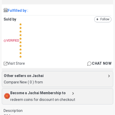
Fulfilled by :
Sold by
+
Follow
VERIFIED
Visit Store
CHAT NOW
Other sellers on Jachai
Compare New (
0
) from
Become a Jachai Membership to
redeem coins for discount on checkout
Description