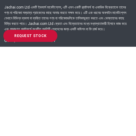
Jachai.com Ltd একটি ইকমার্স মার্কেটপ্লেস, এটি এমন একটি প্ল্যাটফর্ম যা একাধিক বিক্রেতাকে তাদের
পণ্য বা পরিষেবা সম্ভাব্য গ্রাহকদের কাছে অফার করতে সক্ষম করে। এটি এক ধরনের অনলাইন মার্কেটপ্লেস
যেখানে বিভিন্ন ব্যবসা বা ব্যক্তি তাদের পণ্য বা পরিষেবাগুলিকে তালিকাভুক্ত করতে এবং ভোক্তাদের কাছে
বিক্রি করতে পারে। Jachai.com Ltd ক্রেতা এবং বিক্রেতাদের মধ্যে মধ্যস্থতাকারী হিসাবে কাজ করে
এবং সাধারণত প্ল্যাটফর্মে সংঘটিত প্রতিটি লেনদেনের জন্য একটি কমিশন বা ফি চার্জ করে।
REQUEST STOCK
Got Question? Call us 24/7
09639-333444
Information
Customer Service
Order Process
About Us
Campaign Update
Returns & Refunds
News & Events
Terms & Conditions
Support & Helpline
Jachai Career Club
EMI Policy
Privacy Policy
Get in Touch
69/E, Green road, Panthapath, Dhaka-1215.
+880 9639-333444