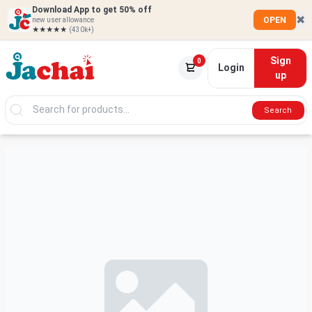
Download App to get 50% off
✖
OPEN
new user allowance
★★★★★
(430k+)
Sign
0
Login
up
Search