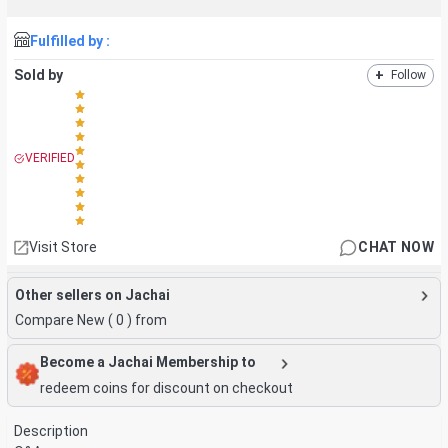
Fulfilled by :
Sold by
+
Follow
VERIFIED
Visit Store
CHAT NOW
Other sellers on Jachai
Compare New (
0
) from
Become a Jachai Membership to
redeem coins for discount on checkout
Description