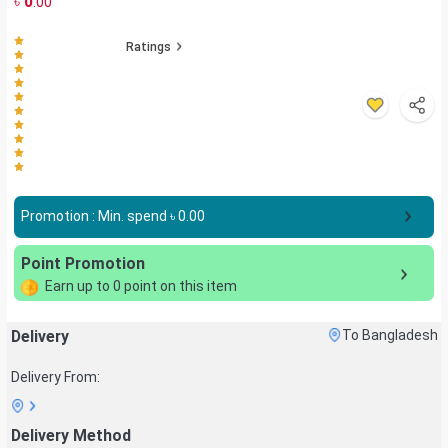
৳
0
.00
Ratings
Promotion : Min. spend ৳
0.00
Point Promotion
Earn up to
0
point on this item
Delivery
To Bangladesh
Delivery From:
Delivery Method