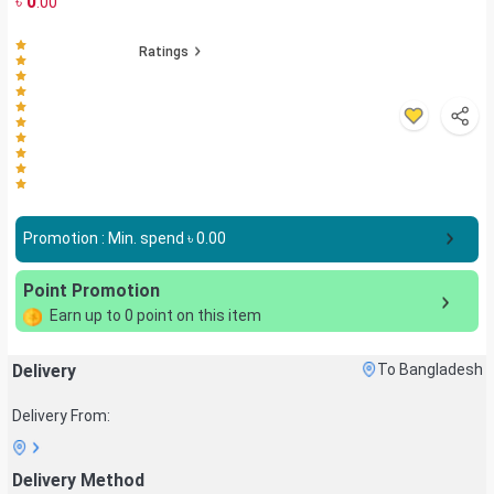
৳
0
.00
Ratings
Promotion : Min. spend ৳
0.00
Point Promotion
Earn up to
0
point on this item
Delivery
To Bangladesh
Delivery From:
Delivery Method