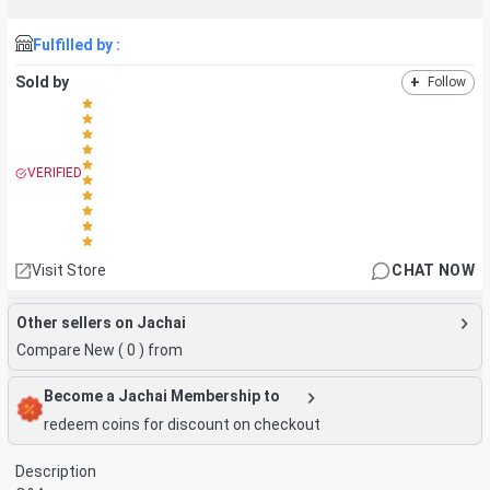
Fulfilled by :
Sold by
+
Follow
VERIFIED
Visit Store
CHAT NOW
Other sellers on Jachai
Compare New (
0
) from
Become a Jachai Membership to
redeem coins for discount on checkout
Description