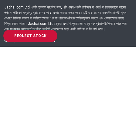
Jachai.com Ltd একটি ইকমার্স মার্কেটপ্লেস, এটি এমন একটি প্ল্যাটফর্ম যা একাধিক বিক্রেতাকে তাদের
পণ্য বা পরিষেবা সম্ভাব্য গ্রাহকদের কাছে অফার করতে সক্ষম করে। এটি এক ধরনের অনলাইন মার্কেটপ্লেস
যেখানে বিভিন্ন ব্যবসা বা ব্যক্তি তাদের পণ্য বা পরিষেবাগুলিকে তালিকাভুক্ত করতে এবং ভোক্তাদের কাছে
বিক্রি করতে পারে। Jachai.com Ltd ক্রেতা এবং বিক্রেতাদের মধ্যে মধ্যস্থতাকারী হিসাবে কাজ করে
এবং সাধারণত প্ল্যাটফর্মে সংঘটিত প্রতিটি লেনদেনের জন্য একটি কমিশন বা ফি চার্জ করে।
REQUEST STOCK
Got Question? Call us 24/7
09639-333444
Information
Customer Service
Order Process
About Us
Campaign Update
Returns & Refunds
News & Events
Terms & Conditions
Support & Helpline
Jachai Career Club
EMI Policy
Privacy Policy
Get in Touch
69/E, Green road, Panthapath, Dhaka-1215.
+880 9639-333444