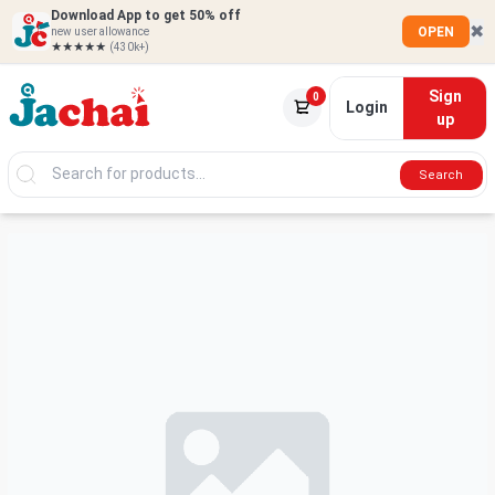
Download App to get 50% off
✖
OPEN
new user allowance
★★★★★
(430k+)
Sign
0
Login
up
Search