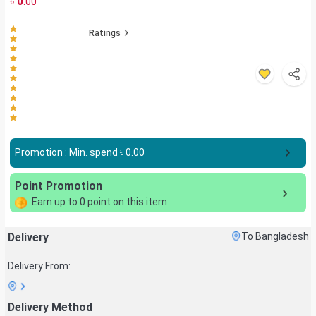
৳
0
.00
Ratings
Promotion : Min. spend ৳
0.00
Point Promotion
Earn up to
0
point on this item
Delivery
To Bangladesh
Delivery From:
Delivery Method