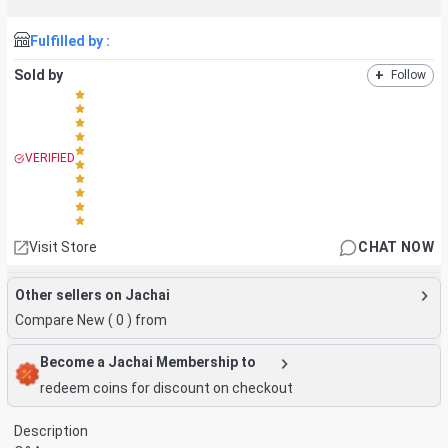
Fulfilled by :
Sold by
+
Follow
VERIFIED
Visit Store
CHAT NOW
Other sellers on Jachai
Compare New (
0
) from
Become a Jachai Membership to
redeem coins for discount on checkout
Description