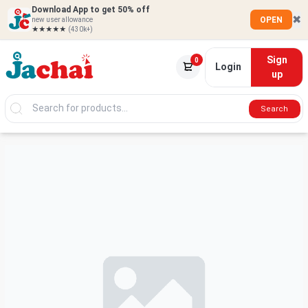
Download App to get 50% off
✖
OPEN
new user allowance
★★★★★
(430k+)
Sign
0
Login
up
Search