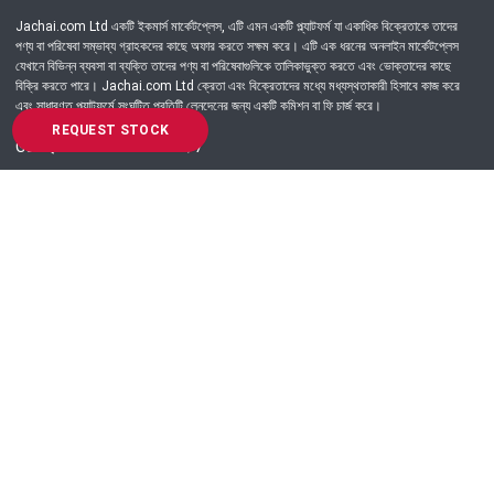
Jachai.com Ltd একটি ইকমার্স মার্কেটপ্লেস, এটি এমন একটি প্ল্যাটফর্ম যা একাধিক বিক্রেতাকে তাদের
পণ্য বা পরিষেবা সম্ভাব্য গ্রাহকদের কাছে অফার করতে সক্ষম করে। এটি এক ধরনের অনলাইন মার্কেটপ্লেস
যেখানে বিভিন্ন ব্যবসা বা ব্যক্তি তাদের পণ্য বা পরিষেবাগুলিকে তালিকাভুক্ত করতে এবং ভোক্তাদের কাছে
বিক্রি করতে পারে। Jachai.com Ltd ক্রেতা এবং বিক্রেতাদের মধ্যে মধ্যস্থতাকারী হিসাবে কাজ করে
এবং সাধারণত প্ল্যাটফর্মে সংঘটিত প্রতিটি লেনদেনের জন্য একটি কমিশন বা ফি চার্জ করে।
REQUEST STOCK
Got Question? Call us 24/7
09639-333444
Information
Customer Service
Order Process
About Us
Campaign Update
Returns & Refunds
News & Events
Terms & Conditions
Support & Helpline
Jachai Career Club
EMI Policy
Privacy Policy
Get in Touch
69/E, Green road, Panthapath, Dhaka-1215.
+880 9639-333444