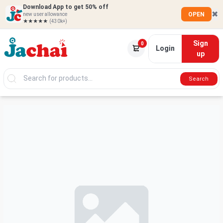
Download App to get 50% off
✖
OPEN
new user allowance
★★★★★
(430k+)
Sign
0
Login
up
Search