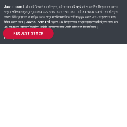
Jachai.com Ltd একটি ইকমার্স মার্কেটপ্লেস, এটি এমন একটি প্ল্যাটফর্ম যা একাধিক বিক্রেতাকে তাদের
পণ্য বা পরিষেবা সম্ভাব্য গ্রাহকদের কাছে অফার করতে সক্ষম করে। এটি এক ধরনের অনলাইন মার্কেটপ্লেস
যেখানে বিভিন্ন ব্যবসা বা ব্যক্তি তাদের পণ্য বা পরিষেবাগুলিকে তালিকাভুক্ত করতে এবং ভোক্তাদের কাছে
বিক্রি করতে পারে। Jachai.com Ltd ক্রেতা এবং বিক্রেতাদের মধ্যে মধ্যস্থতাকারী হিসাবে কাজ করে
এবং সাধারণত প্ল্যাটফর্মে সংঘটিত প্রতিটি লেনদেনের জন্য একটি কমিশন বা ফি চার্জ করে।
REQUEST STOCK
Got Question? Call us 24/7
09639-333444
Information
Customer Service
Order Process
About Us
Campaign Update
Returns & Refunds
News & Events
Terms & Conditions
Support & Helpline
Jachai Career Club
EMI Policy
Privacy Policy
Get in Touch
69/E, Green road, Panthapath, Dhaka-1215.
+880 9639-333444