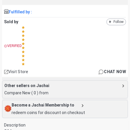
Fulfilled by :
Sold by
+
Follow
VERIFIED
Visit Store
CHAT NOW
Other sellers on Jachai
Compare New (
0
) from
Become a Jachai Membership to
redeem coins for discount on checkout
Description