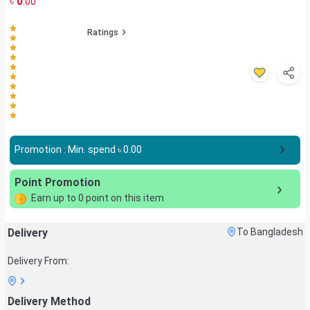
৳
0
.00
Ratings
Promotion : Min. spend ৳
0.00
Point Promotion
Earn up to
0
point on this item
Delivery
To Bangladesh
Delivery From:
Delivery Method