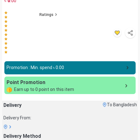
৳
0
.00
Ratings
Promotion : Min. spend ৳
0.00
Point Promotion
Earn up to
0
point on this item
Delivery
To Bangladesh
Delivery From:
Delivery Method