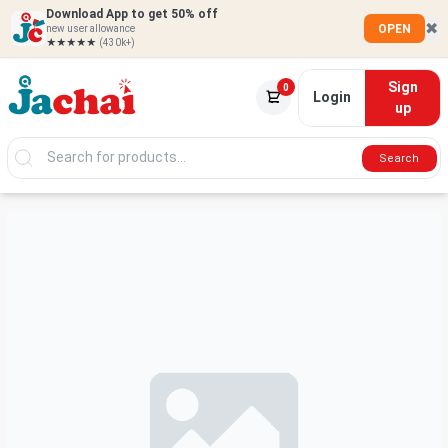
Download App to get 50% off
✖
OPEN
new user allowance
★★★★★
(430k+)
Sign
0
Login
up
Search