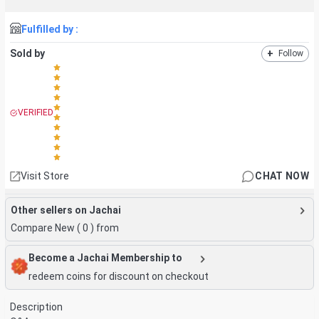
Fulfilled by :
Sold by
+
Follow
VERIFIED
Visit Store
CHAT NOW
Other sellers on Jachai
Compare New (
0
) from
Become a Jachai Membership to
redeem coins for discount on checkout
Description