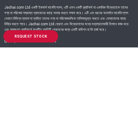
Jachai.com Ltd একটি ইকমার্স মার্কেটপ্লেস, এটি এমন একটি প্ল্যাটফর্ম যা একাধিক বিক্রেতাকে তাদের
পণ্য বা পরিষেবা সম্ভাব্য গ্রাহকদের কাছে অফার করতে সক্ষম করে। এটি এক ধরনের অনলাইন মার্কেটপ্লেস
যেখানে বিভিন্ন ব্যবসা বা ব্যক্তি তাদের পণ্য বা পরিষেবাগুলিকে তালিকাভুক্ত করতে এবং ভোক্তাদের কাছে
বিক্রি করতে পারে। Jachai.com Ltd ক্রেতা এবং বিক্রেতাদের মধ্যে মধ্যস্থতাকারী হিসাবে কাজ করে
এবং সাধারণত প্ল্যাটফর্মে সংঘটিত প্রতিটি লেনদেনের জন্য একটি কমিশন বা ফি চার্জ করে।
REQUEST STOCK
Got Question? Call us 24/7
09639-333444
Information
Customer Service
Order Process
About Us
Campaign Update
Returns & Refunds
News & Events
Terms & Conditions
Support & Helpline
Jachai Career Club
EMI Policy
Privacy Policy
Get in Touch
69/E, Green road, Panthapath, Dhaka-1215.
+880 9639-333444