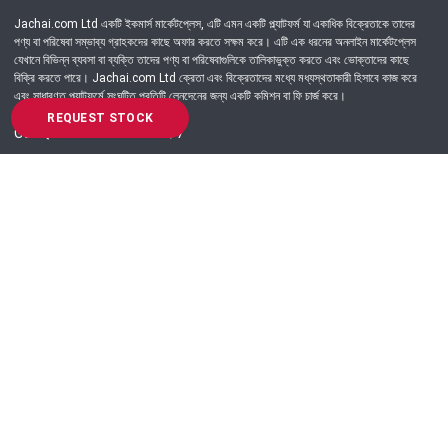
Jachai.com Ltd একটি ইকমার্স মার্কেটপ্লেস, এটি এমন একটি প্ল্যাটফর্ম যা একাধিক বিক্রেতাকে তাদের
পণ্য বা পরিষেবা সম্ভাব্য গ্রাহকদের কাছে অফার করতে সক্ষম করে। এটি এক ধরনের অনলাইন মার্কেটপ্লেস
যেখানে বিভিন্ন ব্যবসা বা ব্যক্তি তাদের পণ্য বা পরিষেবাগুলিকে তালিকাভুক্ত করতে এবং ভোক্তাদের কাছে
বিক্রি করতে পারে। Jachai.com Ltd ক্রেতা এবং বিক্রেতাদের মধ্যে মধ্যস্থতাকারী হিসাবে কাজ করে
এবং সাধারণত প্ল্যাটফর্মে সংঘটিত প্রতিটি লেনদেনের জন্য একটি কমিশন বা ফি চার্জ করে।
REQUEST STOCK
Got Question? Call us 24/7
09639-333444
Information
Customer Service
Order Process
About Us
Campaign Update
Returns & Refunds
News & Events
Terms & Conditions
Support & Helpline
Jachai Career Club
EMI Policy
Privacy Policy
Get in Touch
69/E, Green road, Panthapath, Dhaka-1215.
+880 9639-333444