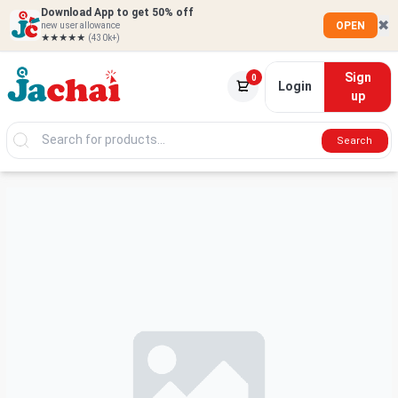
Download App to get 50% off
✖
OPEN
new user allowance
★★★★★
(430k+)
Sign
0
Login
up
Search