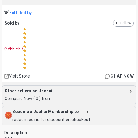
Fulfilled by :
Sold by
+
Follow
VERIFIED
Visit Store
CHAT NOW
Other sellers on Jachai
Compare New (
0
) from
Become a Jachai Membership to
redeem coins for discount on checkout
Description