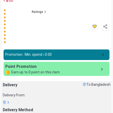
৳
0
.00
Ratings
Promotion : Min. spend ৳
0.00
Point Promotion
Earn up to
0
point on this item
Delivery
To Bangladesh
Delivery From:
Delivery Method