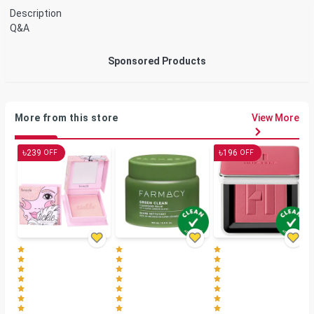
Description
Q&A
Sponsored Products
More from this store
View More
৳
৳
239
196
OFF
OFF