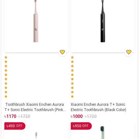
Toothbrush Xiaomi Enchen Aurora
Xiaomi Enchen Aurora T+ Sonic
T+ Sonic Electric Toothbrush (Pink
Electric Toothbrush (Black Color)
Color)
৳
৳
৳
৳
1170
1720
1000
1720
৳
৳
490
950
OFF
OFF