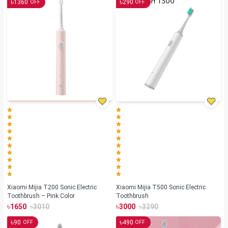
৳
৳
1360
290
OFF
OFF
Xiaomi Mijia T200 Sonic Electric
Xiaomi Mijia T500 Sonic Electric
Toothbrush – Pink Color
Toothbrush
৳
৳
৳
৳
1650
3010
3000
3290
৳
৳
90
490
OFF
OFF