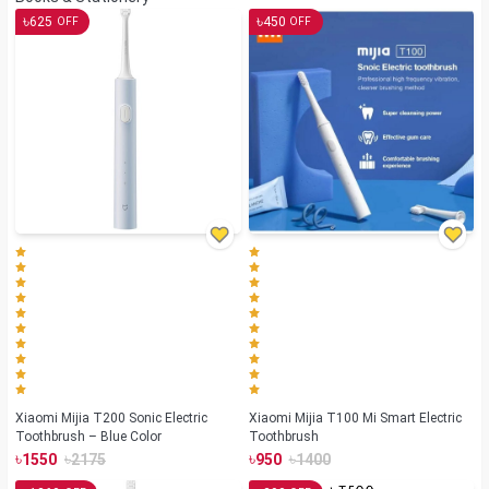
৳
৳
625
450
OFF
OFF
Xiaomi Mijia T200 Sonic Electric
Xiaomi Mijia T100 Mi Smart Electric
Toothbrush – Blue Color
Toothbrush
৳
৳
৳
৳
1550
2175
950
1400