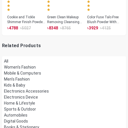
Cookie and Tickle
Green Clean Makeup
Color Fuse Talc-Free
Shimmer Finish Powder
Removing Cleansing
Blush Powder With
Highlighters
Balm
Fermented Arnica
৳
৳
৳
৳
৳
৳
4788
5027
8348
8765
3929
4125
Related Products
All
Women's Fashion
Mobile & Computers
Men's Fashion
Kids & Baby
Electronics Accessories
Electronics Device
Home & Lifestyle
Sports & Outdoor
Automobiles
Digital Goods
Books & Stationery