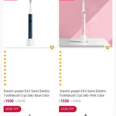
Xiaomi youpin EX3 Sonic Electric
Xiaomi youpin EX3 Sonic Electric
Toothbrush (1pc Set)- Blue Color
Toothbrush (1pc Set)- Pink Color
৳
৳
৳
৳
1500
1590
1500
1990
৳
৳
550
720
OFF
OFF