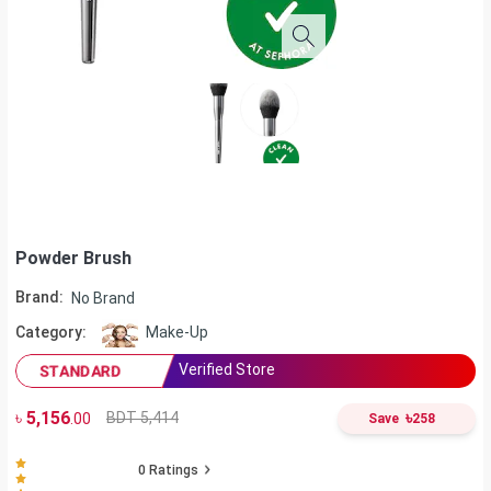
Powder Brush
Brand:
No Brand
Category:
Make-Up
Verified Store
STANDARD
৳
5,156
৳
BDT 5,414
.00
Save
258
0
Ratings