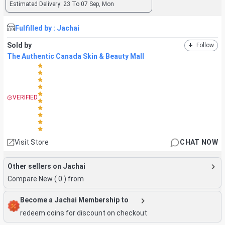
Estimated Delivery:
23 To 07 Sep, Mon
Fulfilled by :
Jachai
Sold by
+
Follow
The Authentic Canada Skin & Beauty Mall
VERIFIED
Visit Store
CHAT NOW
Other sellers on Jachai
Compare New (
0
) from
Become a Jachai Membership to
redeem coins for discount on checkout