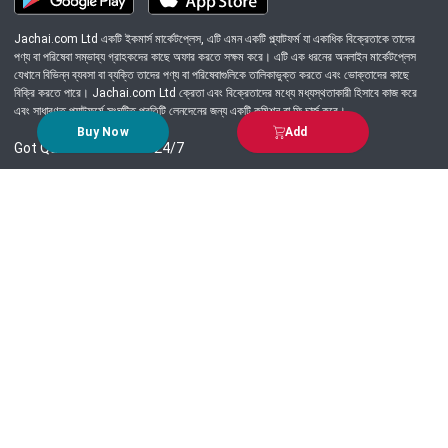
Jachai.com Ltd একটি ইকমার্স মার্কেটপ্লেস, এটি এমন একটি প্ল্যাটফর্ম যা একাধিক বিক্রেতাকে তাদের
পণ্য বা পরিষেবা সম্ভাব্য গ্রাহকদের কাছে অফার করতে সক্ষম করে। এটি এক ধরনের অনলাইন মার্কেটপ্লেস
যেখানে বিভিন্ন ব্যবসা বা ব্যক্তি তাদের পণ্য বা পরিষেবাগুলিকে তালিকাভুক্ত করতে এবং ভোক্তাদের কাছে
বিক্রি করতে পারে। Jachai.com Ltd ক্রেতা এবং বিক্রেতাদের মধ্যে মধ্যস্থতাকারী হিসাবে কাজ করে
এবং সাধারণত প্ল্যাটফর্মে সংঘটিত প্রতিটি লেনদেনের জন্য একটি কমিশন বা ফি চার্জ করে।
Buy Now
Add
Got Question? Call us 24/7
09639-333444
Information
Customer Service
Order Process
About Us
Campaign Update
Returns & Refunds
News & Events
Terms & Conditions
Support & Helpline
Jachai Career Club
EMI Policy
Privacy Policy
Get in Touch
69/E, Green road, Panthapath, Dhaka-1215.