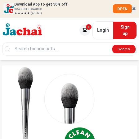
Download App to get 50% off
✖
OPEN
new user allowance
★★★★★
(430k+)
Sign
0
Login
up
Search