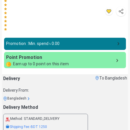
Promotion : Min. spend ৳
0.00
Point Promotion
Earn up to
0
point on this item
Delivery
To Bangladesh
Delivery From:
Bangladesh
Delivery Method
Method:
STANDARD_DELIVERY
Shipping Fee:
-BDT
1250