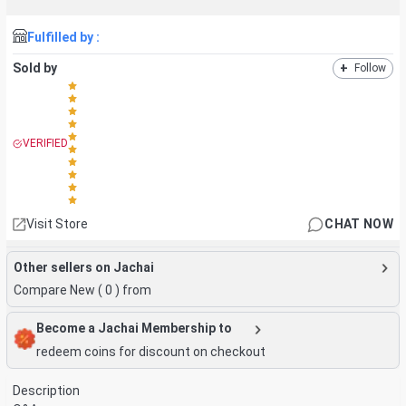
Fulfilled by :
Sold by
+
Follow
VERIFIED
Visit Store
CHAT NOW
Other sellers on Jachai
Compare New (
0
) from
Become a Jachai Membership to
redeem coins for discount on checkout
Description