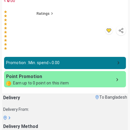
৳
0
.00
Ratings
Promotion : Min. spend ৳
0.00
Point Promotion
Earn up to
0
point on this item
Delivery
To Bangladesh
Delivery From:
Delivery Method