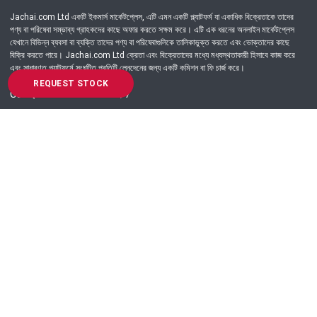
Jachai.com Ltd একটি ইকমার্স মার্কেটপ্লেস, এটি এমন একটি প্ল্যাটফর্ম যা একাধিক বিক্রেতাকে তাদের
পণ্য বা পরিষেবা সম্ভাব্য গ্রাহকদের কাছে অফার করতে সক্ষম করে। এটি এক ধরনের অনলাইন মার্কেটপ্লেস
যেখানে বিভিন্ন ব্যবসা বা ব্যক্তি তাদের পণ্য বা পরিষেবাগুলিকে তালিকাভুক্ত করতে এবং ভোক্তাদের কাছে
বিক্রি করতে পারে। Jachai.com Ltd ক্রেতা এবং বিক্রেতাদের মধ্যে মধ্যস্থতাকারী হিসাবে কাজ করে
এবং সাধারণত প্ল্যাটফর্মে সংঘটিত প্রতিটি লেনদেনের জন্য একটি কমিশন বা ফি চার্জ করে।
REQUEST STOCK
Got Question? Call us 24/7
09639-333444
Information
Customer Service
Order Process
About Us
Campaign Update
Returns & Refunds
News & Events
Terms & Conditions
Support & Helpline
Jachai Career Club
EMI Policy
Privacy Policy
Get in Touch
69/E, Green road, Panthapath, Dhaka-1215.
+880 9639-333444