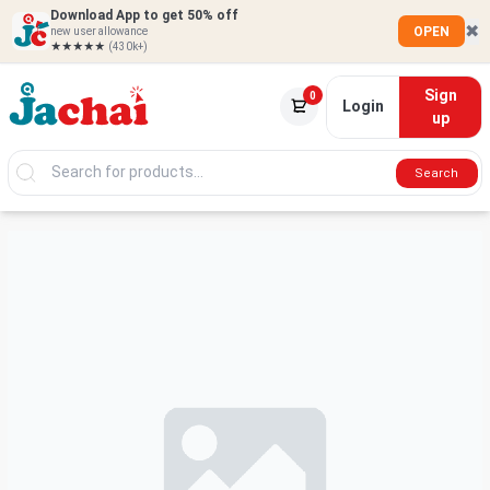
Download App to get 50% off
✖
OPEN
new user allowance
★★★★★
(430k+)
Sign
0
Login
up
Search