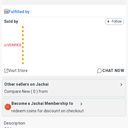
Fulfilled by :
Sold by
+
Follow
VERIFIED
Visit Store
CHAT NOW
Other sellers on Jachai
Compare New (
0
) from
Become a Jachai Membership to
redeem coins for discount on checkout
Description