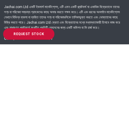
Jachai.com Ltd একটি ইকমার্স মার্কেটপ্লেস, এটি এমন একটি প্ল্যাটফর্ম যা একাধিক বিক্রেতাকে তাদের
পণ্য বা পরিষেবা সম্ভাব্য গ্রাহকদের কাছে অফার করতে সক্ষম করে। এটি এক ধরনের অনলাইন মার্কেটপ্লেস
যেখানে বিভিন্ন ব্যবসা বা ব্যক্তি তাদের পণ্য বা পরিষেবাগুলিকে তালিকাভুক্ত করতে এবং ভোক্তাদের কাছে
বিক্রি করতে পারে। Jachai.com Ltd ক্রেতা এবং বিক্রেতাদের মধ্যে মধ্যস্থতাকারী হিসাবে কাজ করে
এবং সাধারণত প্ল্যাটফর্মে সংঘটিত প্রতিটি লেনদেনের জন্য একটি কমিশন বা ফি চার্জ করে।
REQUEST STOCK
Got Question? Call us 24/7
09639-333444
Information
Customer Service
Order Process
About Us
Campaign Update
Returns & Refunds
News & Events
Terms & Conditions
Support & Helpline
Jachai Career Club
EMI Policy
Privacy Policy
Get in Touch
69/E, Green road, Panthapath, Dhaka-1215.
+880 9639-333444