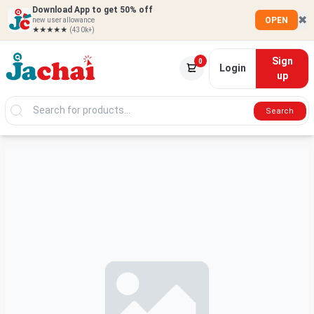
Download App to get 50% off
✖
OPEN
new user allowance
★★★★★
(430k+)
Sign
0
Login
up
Search