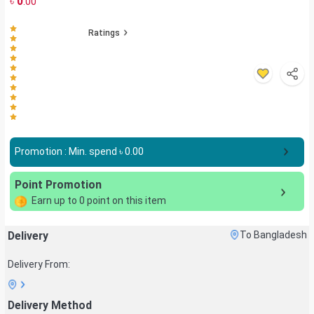
৳
0
.00
Ratings
Promotion : Min. spend ৳
0.00
Point Promotion
Earn up to
0
point on this item
Delivery
To Bangladesh
Delivery From:
Delivery Method