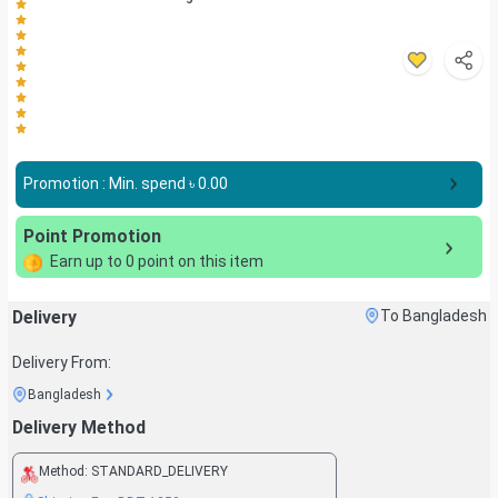
Promotion : Min. spend ৳
0.00
Point Promotion
Earn up to
0
point on this item
Delivery
To Bangladesh
Delivery From:
Bangladesh
Delivery Method
Method:
STANDARD_DELIVERY