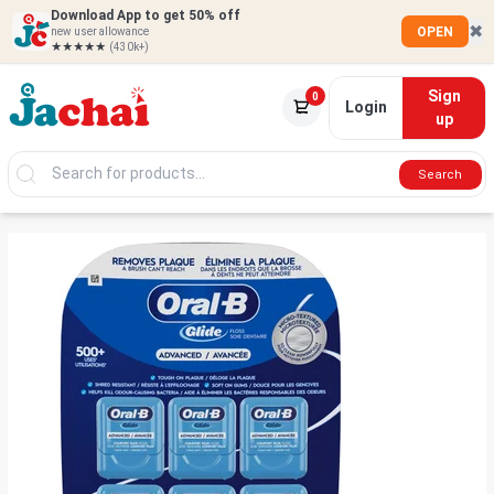
Download App to get 50% off
✖
OPEN
new user allowance
★★★★★
(430k+)
Sign
0
Login
up
Search