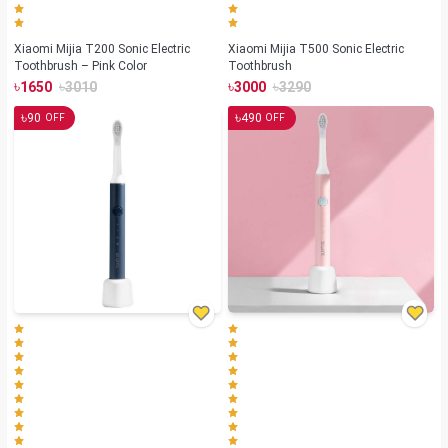
Xiaomi Mijia T200 Sonic Electric
Xiaomi Mijia T500 Sonic Electric
Toothbrush – Pink Color
Toothbrush
৳
৳
৳
৳
1650
3010
3000
3290
৳
৳
90
490
OFF
OFF