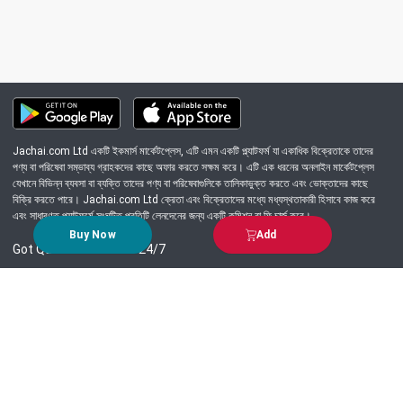
Jachai.com Ltd একটি ইকমার্স মার্কেটপ্লেস, এটি এমন একটি প্ল্যাটফর্ম যা একাধিক বিক্রেতাকে তাদের
পণ্য বা পরিষেবা সম্ভাব্য গ্রাহকদের কাছে অফার করতে সক্ষম করে। এটি এক ধরনের অনলাইন মার্কেটপ্লেস
যেখানে বিভিন্ন ব্যবসা বা ব্যক্তি তাদের পণ্য বা পরিষেবাগুলিকে তালিকাভুক্ত করতে এবং ভোক্তাদের কাছে
বিক্রি করতে পারে। Jachai.com Ltd ক্রেতা এবং বিক্রেতাদের মধ্যে মধ্যস্থতাকারী হিসাবে কাজ করে
এবং সাধারণত প্ল্যাটফর্মে সংঘটিত প্রতিটি লেনদেনের জন্য একটি কমিশন বা ফি চার্জ করে।
Buy Now
Add
Got Question? Call us 24/7
09639-333444
Information
Customer Service
Order Process
About Us
Campaign Update
Returns & Refunds
News & Events
Terms & Conditions