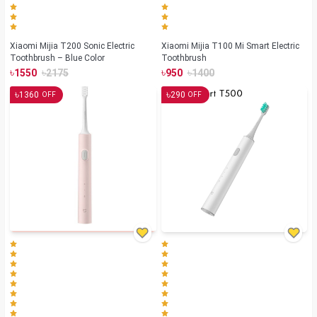
Xiaomi Mijia T200 Sonic Electric
Xiaomi Mijia T100 Mi Smart Electric
Toothbrush – Blue Color
Toothbrush
৳
৳
৳
৳
1550
2175
950
1400
৳
৳
1360
290
OFF
OFF