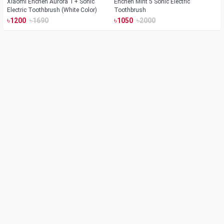
Xiaomi Enchen Aurora T+ Sonic
Enchen Mint 5 Sonic Electric
Electric Toothbrush (White Color)
Toothbrush
৳
৳
৳
৳
1200
1690
1050
2000