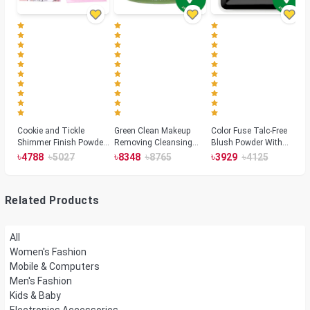
Cookie and Tickle
Green Clean Makeup
Color Fuse Talc-Free
Shimmer Finish Powder
Removing Cleansing
Blush Powder With
Highlighters
Balm
Fermented Arnica
৳
৳
৳
৳
৳
৳
4788
5027
8348
8765
3929
4125
Related Products
All
Women's Fashion
Mobile & Computers
Men's Fashion
Kids & Baby