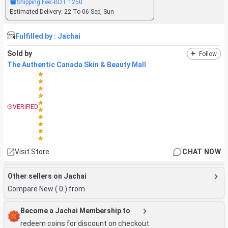
Shipping Fee:
-BDT
1250
Estimated Delivery:
22 To 06 Sep, Sun
Fulfilled by :
Jachai
Sold by
+
Follow
The Authentic Canada Skin & Beauty Mall
VERIFIED
Visit Store
CHAT NOW
Other sellers on Jachai
Compare New (
0
) from
Become a Jachai Membership to
redeem coins for discount on checkout