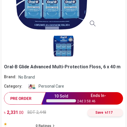
Oral-B Glide Advanced Multi-Protection Floss, 6 x 40 m
Brand:
No Brand
Category:
Personal Care
Ends In-
10
Sold
PRE ORDER
24
d:
3
:
58
:
45
৳
2,331
৳
BDT 2,448
.00
Save
117
0
Ratings