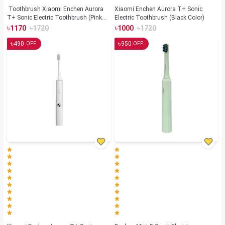
Toothbrush Xiaomi Enchen Aurora
Xiaomi Enchen Aurora T+ Sonic
T+ Sonic Electric Toothbrush (Pink
Electric Toothbrush (Black Color)
Color)
৳
৳
৳
৳
1170
1720
1000
1720
৳
৳
490
950
OFF
OFF