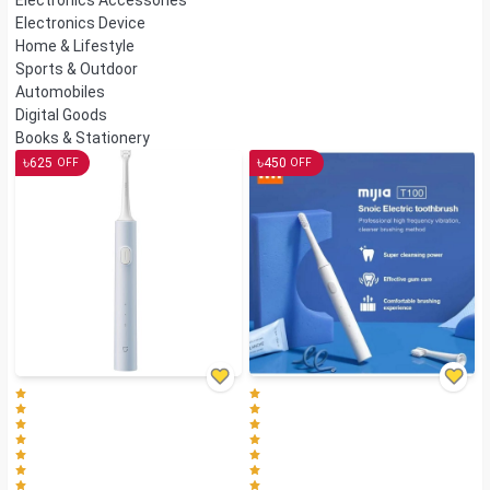
Electronics Accessories
Electronics Device
Home & Lifestyle
Sports & Outdoor
Automobiles
Digital Goods
Books & Stationery
৳
৳
625
450
OFF
OFF