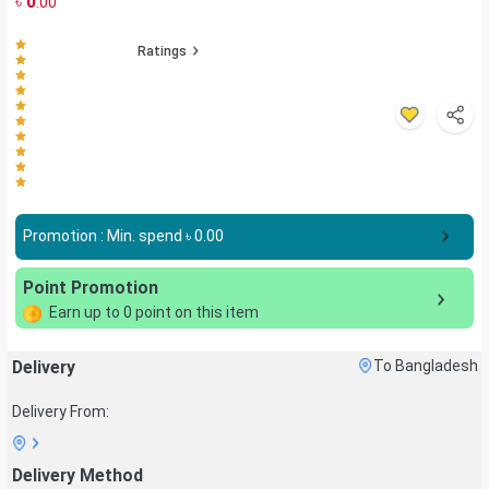
৳
0
.00
Ratings
Promotion : Min. spend ৳
0.00
Point Promotion
Earn up to
0
point on this item
Delivery
To Bangladesh
Delivery From:
Delivery Method