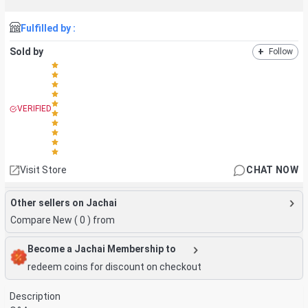
Fulfilled by :
Sold by
+
Follow
VERIFIED
Visit Store
CHAT NOW
Other sellers on Jachai
Compare New (
0
) from
Become a Jachai Membership to
redeem coins for discount on checkout
Description