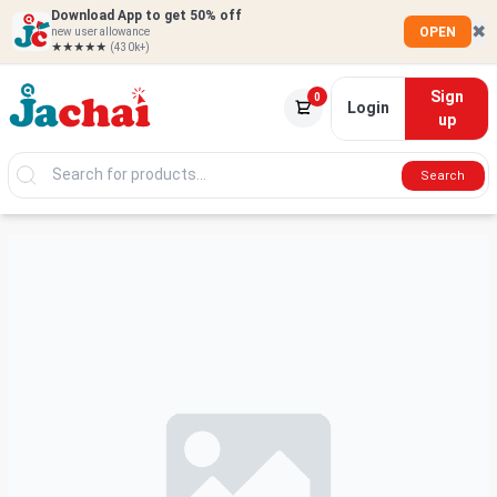
Download App to get 50% off
✖
OPEN
new user allowance
★★★★★
(430k+)
Sign
0
Login
up
Search