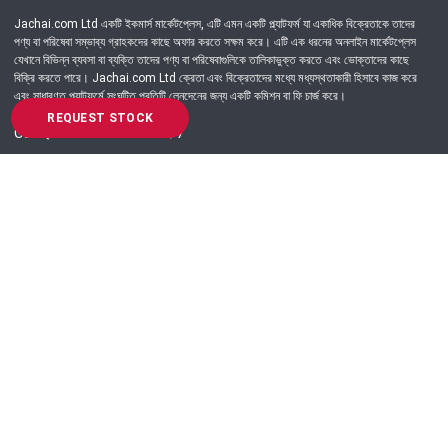
Jachai.com Ltd একটি ইকমার্স মার্কেটপ্লেস, এটি এমন একটি প্ল্যাটফর্ম যা একাধিক বিক্রেতাকে তাদের
পণ্য বা পরিষেবা সম্ভাব্য গ্রাহকদের কাছে অফার করতে সক্ষম করে। এটি এক ধরনের অনলাইন মার্কেটপ্লেস
যেখানে বিভিন্ন ব্যবসা বা ব্যক্তি তাদের পণ্য বা পরিষেবাগুলিকে তালিকাভুক্ত করতে এবং ভোক্তাদের কাছে
বিক্রি করতে পারে। Jachai.com Ltd ক্রেতা এবং বিক্রেতাদের মধ্যে মধ্যস্থতাকারী হিসাবে কাজ করে
এবং সাধারণত প্ল্যাটফর্মে সংঘটিত প্রতিটি লেনদেনের জন্য একটি কমিশন বা ফি চার্জ করে।
REQUEST STOCK
Got Question? Call us 24/7
09639-333444
Information
Customer Service
Order Process
About Us
Campaign Update
Returns & Refunds
News & Events
Terms & Conditions
Support & Helpline
Jachai Career Club
EMI Policy
Privacy Policy
Get in Touch
69/E, Green road, Panthapath, Dhaka-1215.
+880 9639-333444