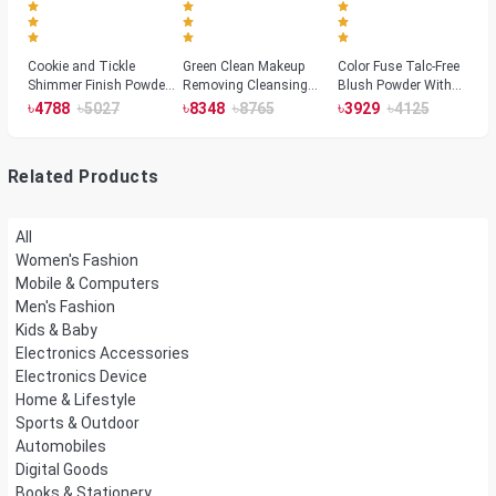
Cookie and Tickle
Green Clean Makeup
Color Fuse Talc-Free
Shimmer Finish Powder
Removing Cleansing
Blush Powder With
Highlighters
Balm
Fermented Arnica
৳
৳
৳
৳
৳
৳
4788
5027
8348
8765
3929
4125
Related Products
All
Women's Fashion
Mobile & Computers
Men's Fashion
Kids & Baby
Electronics Accessories
Electronics Device
Home & Lifestyle
Sports & Outdoor
Automobiles
Digital Goods
Books & Stationery