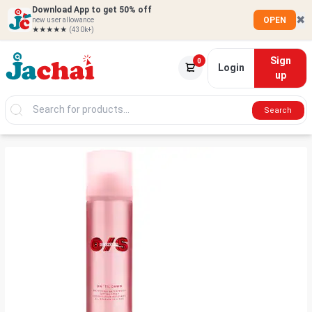
Download App to get 50% off
✖
OPEN
new user allowance
★★★★★
(430k+)
Sign
0
Login
up
Search