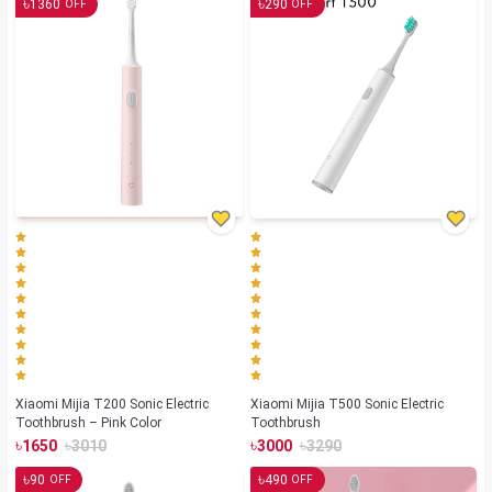
৳
৳
1360
290
OFF
OFF
Xiaomi Mijia T200 Sonic Electric
Xiaomi Mijia T500 Sonic Electric
Toothbrush – Pink Color
Toothbrush
৳
৳
৳
৳
1650
3010
3000
3290
৳
৳
90
490
OFF
OFF