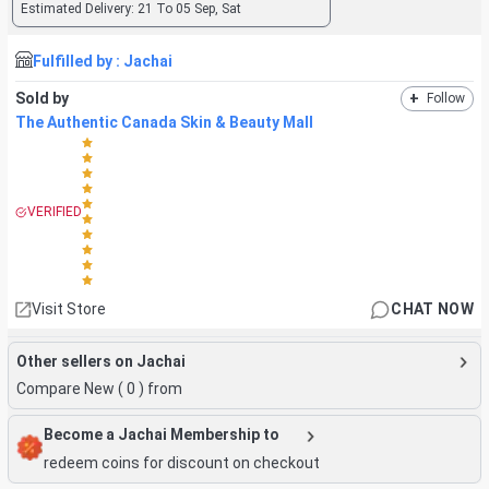
Estimated Delivery:
21 To 05 Sep, Sat
Fulfilled by :
Jachai
Sold by
+
Follow
The Authentic Canada Skin & Beauty Mall
VERIFIED
Visit Store
CHAT NOW
Other sellers on Jachai
Compare New (
0
) from
Become a Jachai Membership to
redeem coins for discount on checkout