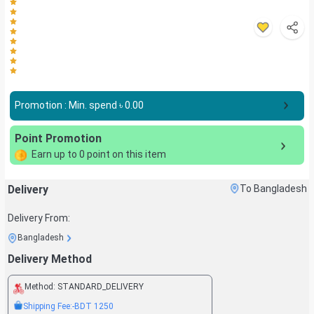
Promotion : Min. spend ৳
0.00
Point Promotion
Earn up to
0
point on this item
Delivery
To Bangladesh
Delivery From:
Bangladesh
Delivery Method
Method:
STANDARD_DELIVERY
Shipping Fee:
-BDT
1250