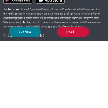
Jachai.com Ltd একটি ইকমার্স মার্কেটপ্লেস, এটি এমন একটি প্ল্যাটফর্ম যা একাধিক বিক্রেতাকে তাদের
পণ্য বা পরিষেবা সম্ভাব্য গ্রাহকদের কাছে অফার করতে সক্ষম করে। এটি এক ধরনের অনলাইন মার্কেটপ্লেস
যেখানে বিভিন্ন ব্যবসা বা ব্যক্তি তাদের পণ্য বা পরিষেবাগুলিকে তালিকাভুক্ত করতে এবং ভোক্তাদের কাছে
বিক্রি করতে পারে। Jachai.com Ltd ক্রেতা এবং বিক্রেতাদের মধ্যে মধ্যস্থতাকারী হিসাবে কাজ করে
এবং সাধারণত প্ল্যাটফর্মে সংঘটিত প্রতিটি লেনদেনের জন্য একটি কমিশন বা ফি চার্জ করে।
Buy Now
Add
Got Question? Call us 24/7
09639-333444
Information
Customer Service
Order Process
About Us
Campaign Update
Returns & Refunds
News & Events
Terms & Conditions
Support & Helpline
Jachai Career Club
EMI Policy
Privacy Policy
Get in Touch
69/E, Green road, Panthapath, Dhaka-1215.