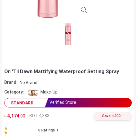
On 'Til Dawn Mattifying Waterproof Setting Spray
Brand:
No Brand
Category:
Make-Up
Verified Store
STANDARD
৳
4,174
৳
BDT 4,383
.00
Save
209
0
Ratings