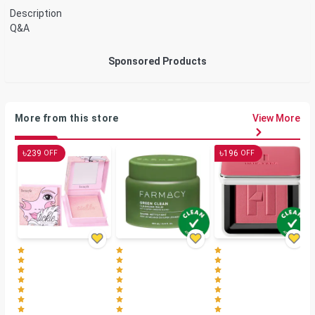
Description
Q&A
Sponsored Products
More from this store
View More
৳
৳
239
196
OFF
OFF