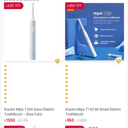
৳
৳
625
450
OFF
OFF
Xiaomi Mijia T200 Sonic Electric
Xiaomi Mijia T100 Mi Smart Electric
Toothbrush – Blue Color
Toothbrush
৳
৳
৳
৳
1550
2175
950
1400