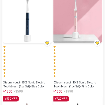
Xiaomi youpin EX3 Sonic Electric
Xiaomi youpin EX3 Sonic Electric
Toothbrush (1pc Set)- Blue Color
Toothbrush (1pc Set)- Pink Color
৳
৳
৳
৳
1500
1590
1500
1990
৳
৳
550
720
OFF
OFF