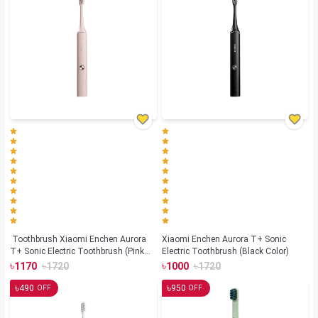
Toothbrush Xiaomi Enchen Aurora
Xiaomi Enchen Aurora T+ Sonic
T+ Sonic Electric Toothbrush (Pink
Electric Toothbrush (Black Color)
Color)
৳
৳
৳
৳
1170
1720
1000
1720
৳
৳
490
950
OFF
OFF