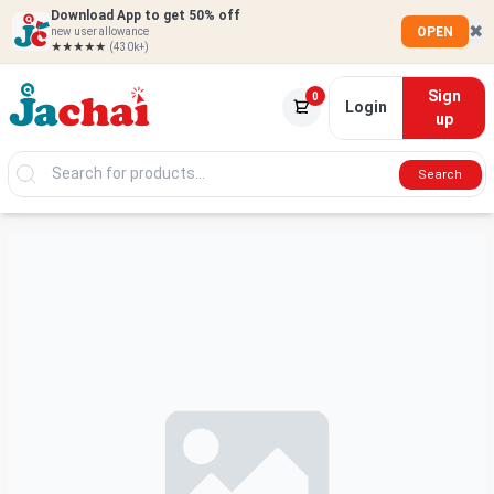
Download App to get 50% off
✖
OPEN
new user allowance
★★★★★
(430k+)
Sign
0
Login
up
Search