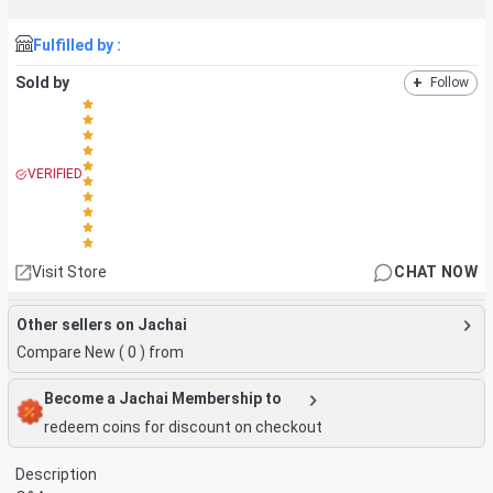
Fulfilled by :
Sold by
+
Follow
VERIFIED
Visit Store
CHAT NOW
Other sellers on Jachai
Compare New (
0
) from
Become a Jachai Membership to
redeem coins for discount on checkout
Description