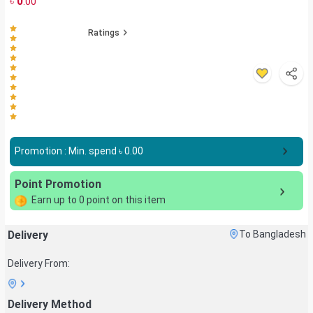
৳
0
.00
Ratings
Promotion : Min. spend ৳
0.00
Point Promotion
Earn up to
0
point on this item
Delivery
To Bangladesh
Delivery From:
Delivery Method