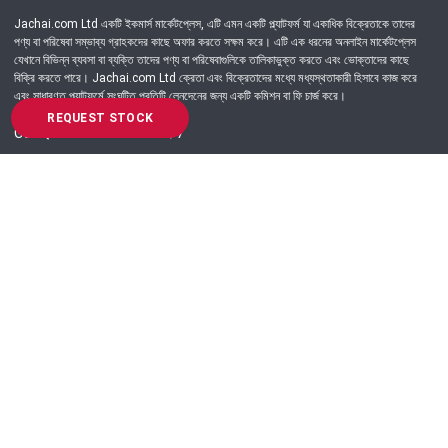
Jachai.com Ltd একটি ইকমার্স মার্কেটপ্লেস, এটি এমন একটি প্ল্যাটফর্ম যা একাধিক বিক্রেতাকে তাদের
পণ্য বা পরিষেবা সম্ভাব্য গ্রাহকদের কাছে অফার করতে সক্ষম করে। এটি এক ধরনের অনলাইন মার্কেটপ্লেস
যেখানে বিভিন্ন ব্যবসা বা ব্যক্তি তাদের পণ্য বা পরিষেবাগুলিকে তালিকাভুক্ত করতে এবং ভোক্তাদের কাছে
বিক্রি করতে পারে। Jachai.com Ltd ক্রেতা এবং বিক্রেতাদের মধ্যে মধ্যস্থতাকারী হিসাবে কাজ করে
এবং সাধারণত প্ল্যাটফর্মে সংঘটিত প্রতিটি লেনদেনের জন্য একটি কমিশন বা ফি চার্জ করে।
REQUEST STOCK
Got Question? Call us 24/7
09639-333444
Information
Customer Service
Order Process
About Us
Campaign Update
Returns & Refunds
News & Events
Terms & Conditions
Support & Helpline
Jachai Career Club
EMI Policy
Privacy Policy
Get in Touch
69/E, Green road, Panthapath, Dhaka-1215.
+880 9639-333444