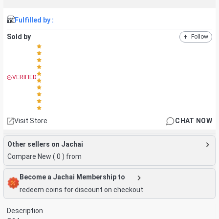
Fulfilled by :
Sold by
+
Follow
VERIFIED
Visit Store
CHAT NOW
Other sellers on Jachai
Compare New (
0
) from
Become a Jachai Membership to
redeem coins for discount on checkout
Description