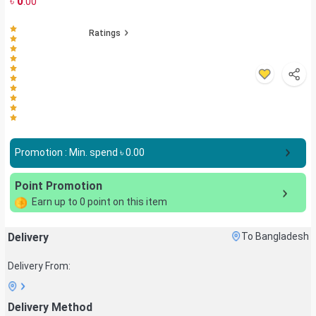
৳
0
.00
Ratings
Promotion : Min. spend ৳
0.00
Point Promotion
Earn up to
0
point on this item
Delivery
To Bangladesh
Delivery From:
Delivery Method