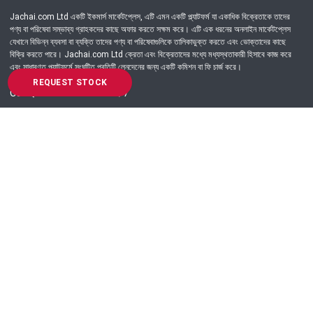
Jachai.com Ltd একটি ইকমার্স মার্কেটপ্লেস, এটি এমন একটি প্ল্যাটফর্ম যা একাধিক বিক্রেতাকে তাদের
পণ্য বা পরিষেবা সম্ভাব্য গ্রাহকদের কাছে অফার করতে সক্ষম করে। এটি এক ধরনের অনলাইন মার্কেটপ্লেস
যেখানে বিভিন্ন ব্যবসা বা ব্যক্তি তাদের পণ্য বা পরিষেবাগুলিকে তালিকাভুক্ত করতে এবং ভোক্তাদের কাছে
বিক্রি করতে পারে। Jachai.com Ltd ক্রেতা এবং বিক্রেতাদের মধ্যে মধ্যস্থতাকারী হিসাবে কাজ করে
এবং সাধারণত প্ল্যাটফর্মে সংঘটিত প্রতিটি লেনদেনের জন্য একটি কমিশন বা ফি চার্জ করে।
REQUEST STOCK
Got Question? Call us 24/7
09639-333444
Information
Customer Service
Order Process
About Us
Campaign Update
Returns & Refunds
News & Events
Terms & Conditions
Support & Helpline
Jachai Career Club
EMI Policy
Privacy Policy
Get in Touch
69/E, Green road, Panthapath, Dhaka-1215.
+880 9639-333444