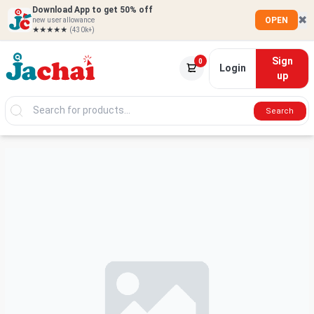
Download App to get 50% off
✖
OPEN
new user allowance
★★★★★
(430k+)
Sign
0
Login
up
Search