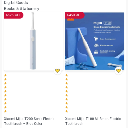
Digital Goods
Books & Stationery
৳
৳
625
450
OFF
OFF
Xiaomi Mijia T200 Sonic Electric
Xiaomi Mijia T100 Mi Smart Electric
Toothbrush – Blue Color
Toothbrush