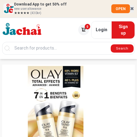
Download App to get 50% off
✖
OPEN
new user allowance
★★★★★
(430k+)
Sign
0
Login
up
Search