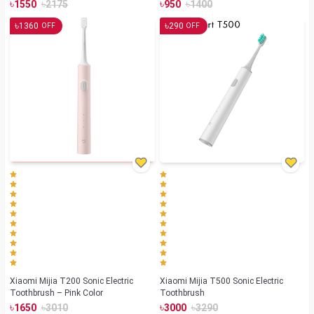
৳
৳
৳
৳
1550
2175
950
1400
৳
৳
1360
290
OFF
OFF
Xiaomi Mijia T200 Sonic Electric
Xiaomi Mijia T500 Sonic Electric
Toothbrush – Pink Color
Toothbrush
৳
৳
৳
৳
1650
3010
3000
3290