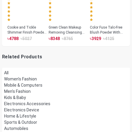
Cookie and Tickle
Green Clean Makeup
Color Fuse Talc-Free
Shimmer Finish Powder
Removing Cleansing
Blush Powder With
Highlighters
Balm
Fermented Arnica
৳
৳
৳
৳
৳
৳
4788
5027
8348
8765
3929
4125
Related Products
All
Women's Fashion
Mobile & Computers
Men's Fashion
Kids & Baby
Electronics Accessories
Electronics Device
Home & Lifestyle
Sports & Outdoor
Automobiles