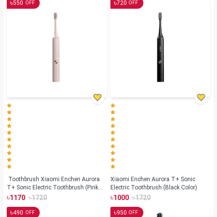
৳
৳
550
720
OFF
OFF
Toothbrush Xiaomi Enchen Aurora
Xiaomi Enchen Aurora T+ Sonic
T+ Sonic Electric Toothbrush (Pink
Electric Toothbrush (Black Color)
Color)
৳
৳
৳
৳
1170
1720
1000
1720
৳
৳
490
950
OFF
OFF