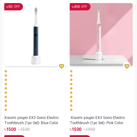
৳
৳
90
490
OFF
OFF
Xiaomi youpin EX3 Sonic Electric
Xiaomi youpin EX3 Sonic Electric
Toothbrush (1pc Set)- Blue Color
Toothbrush (1pc Set)- Pink Color
৳
৳
৳
৳
1500
1590
1500
1990