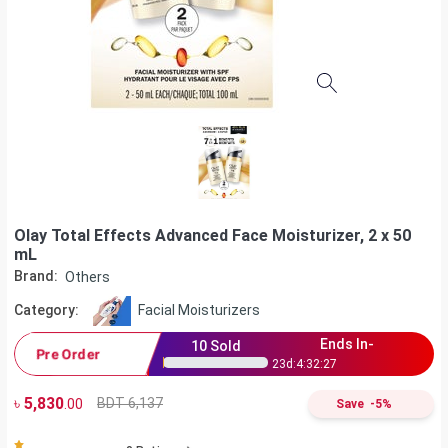
Olay Total Effects Advanced Face Moisturizer, 2 x 50
mL
Brand:
Others
Category:
Facial Moisturizers
Ends In-
10
Sold
Pre Order
23
d:
4
:
32
:
26
৳
5,830
BDT 6,137
.00
Save
-
5
%