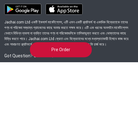
Jachai.com Ltd একটি ইকমার্স মার্কেটপ্লেস, এটি এমন একটি প্ল্যাটফর্ম যা একাধিক বিক্রেতাকে তাদের
পণ্য বা পরিষেবা সম্ভাব্য গ্রাহকদের কাছে অফার করতে সক্ষম করে। এটি এক ধরনের অনলাইন মার্কেটপ্লেস
যেখানে বিভিন্ন ব্যবসা বা ব্যক্তি তাদের পণ্য বা পরিষেবাগুলিকে তালিকাভুক্ত করতে এবং ভোক্তাদের কাছে
বিক্রি করতে পারে। Jachai.com Ltd ক্রেতা এবং বিক্রেতাদের মধ্যে মধ্যস্থতাকারী হিসাবে কাজ করে
এবং সাধারণত প্ল্যাটফর্মে সংঘটিত প্রতিটি লেনদেনের জন্য একটি কমিশন বা ফি চার্জ করে।
Pre Order
Got Question? Call us 24/7
09639-333444
Information
Customer Service
Order Process
About Us
Campaign Update
Returns & Refunds
News & Events
Terms & Conditions
Support & Helpline
Jachai Career Club
EMI Policy
Privacy Policy
Get in Touch