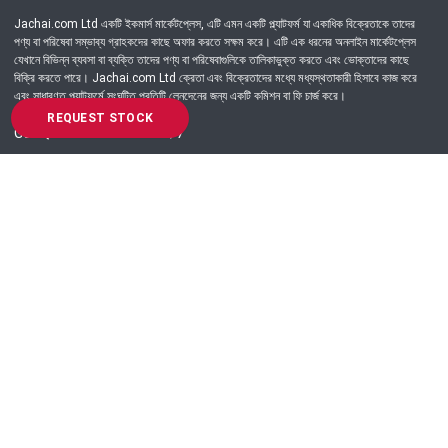
Jachai.com Ltd একটি ইকমার্স মার্কেটপ্লেস, এটি এমন একটি প্ল্যাটফর্ম যা একাধিক বিক্রেতাকে তাদের
পণ্য বা পরিষেবা সম্ভাব্য গ্রাহকদের কাছে অফার করতে সক্ষম করে। এটি এক ধরনের অনলাইন মার্কেটপ্লেস
যেখানে বিভিন্ন ব্যবসা বা ব্যক্তি তাদের পণ্য বা পরিষেবাগুলিকে তালিকাভুক্ত করতে এবং ভোক্তাদের কাছে
বিক্রি করতে পারে। Jachai.com Ltd ক্রেতা এবং বিক্রেতাদের মধ্যে মধ্যস্থতাকারী হিসাবে কাজ করে
এবং সাধারণত প্ল্যাটফর্মে সংঘটিত প্রতিটি লেনদেনের জন্য একটি কমিশন বা ফি চার্জ করে।
REQUEST STOCK
Got Question? Call us 24/7
09639-333444
Information
Customer Service
Order Process
About Us
Campaign Update
Returns & Refunds
News & Events
Terms & Conditions
Support & Helpline
Jachai Career Club
EMI Policy
Privacy Policy
Get in Touch
69/E, Green road, Panthapath, Dhaka-1215.
+880 9639-333444