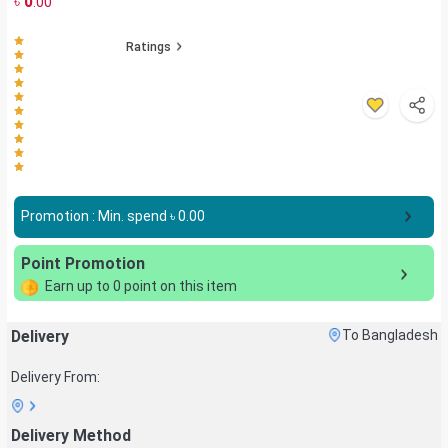
৳
0
.00
Ratings
Promotion : Min. spend ৳
0.00
Point Promotion
Earn up to
0
point on this item
Delivery
To Bangladesh
Delivery From:
Delivery Method