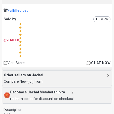
Fulfilled by :
Sold by
+
Follow
VERIFIED
Visit Store
CHAT NOW
Other sellers on Jachai
Compare New (
0
) from
Become a Jachai Membership to
redeem coins for discount on checkout
Description