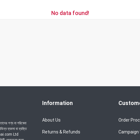
No data found!
Information
Custome
About Us
Order Pro
াদের পণ্য বা পরিষেবা
ন্ন ব্যবসা বা ব্যক্তি
Returns & Refunds
Campaign
achai.com Ltd