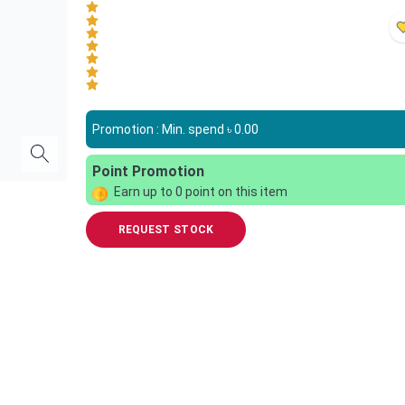
Promotion : Min. spend ৳
0.00
Point Promotion
Earn up to
0
point on this item
REQUEST STOCK