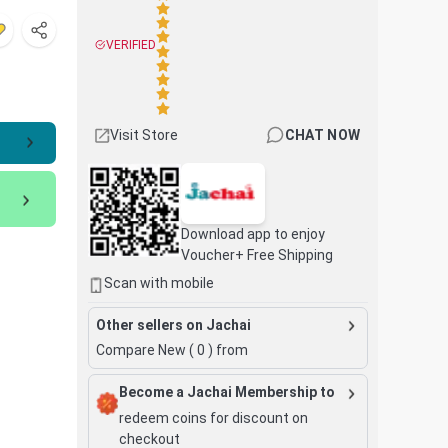
VERIFIED
Visit Store
CHAT NOW
Download app to enjoy
Voucher+ Free Shipping
Scan with mobile
Other sellers on Jachai
Compare New (
0
) from
Become a Jachai Membership to
redeem coins for discount on
checkout