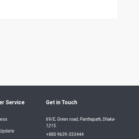
r Service
Get in Touch
cess
69/E, Green road, Panthapath, Dhaka-
1215.
 Update
+880 9639-333444