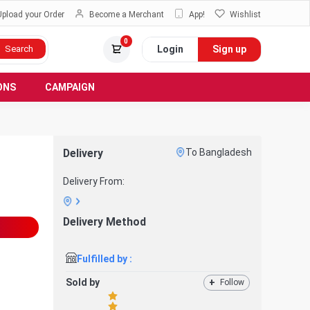
Upload your Order
Become a Merchant
App!
Wishlist
0
Login
Sign up
Search
ONS
CAMPAIGN
Delivery
To Bangladesh
Delivery From:
Delivery Method
Fulfilled by :
Sold by
+
Follow