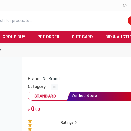
GROUP BUY
PRE ORDER
GIFT CARD
BID & AUCTI
m
Brand:
No Brand
Category:
Verified Store
STANDARD
0
৳
.00
Ratings