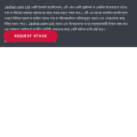
Jachai.com Ltd একটি ইকমার্স মার্কেটপ্লেস, এটি এমন একটি প্ল্যাটফর্ম যা একাধিক বিক্রেতাকে তাদের
পণ্য বা পরিষেবা সম্ভাব্য গ্রাহকদের কাছে অফার করতে সক্ষম করে। এটি এক ধরনের অনলাইন মার্কেটপ্লেস
যেখানে বিভিন্ন ব্যবসা বা ব্যক্তি তাদের পণ্য বা পরিষেবাগুলিকে তালিকাভুক্ত করতে এবং ভোক্তাদের কাছে
বিক্রি করতে পারে। Jachai.com Ltd ক্রেতা এবং বিক্রেতাদের মধ্যে মধ্যস্থতাকারী হিসাবে কাজ করে
এবং সাধারণত প্ল্যাটফর্মে সংঘটিত প্রতিটি লেনদেনের জন্য একটি কমিশন বা ফি চার্জ করে।
REQUEST STOCK
Got Question? Call us 24/7
09639-333444
Information
Customer Service
Order Process
About Us
Campaign Update
Returns & Refunds
News & Events
Terms & Conditions
Support & Helpline
Jachai Career Club
EMI Policy
Privacy Policy
Get in Touch
69/E, Green road, Panthapath, Dhaka-1215.
+880 9639-333444