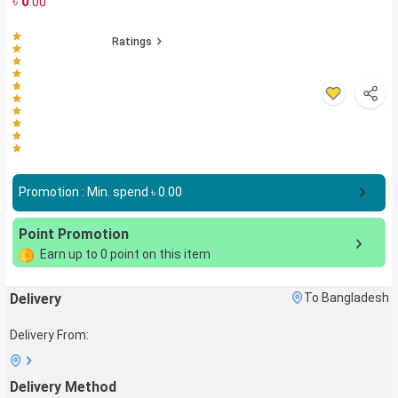
৳
0
.00
Ratings
Promotion : Min. spend ৳
0.00
Point Promotion
Earn up to
0
point on this item
Delivery
To Bangladesh
Delivery From:
Delivery Method