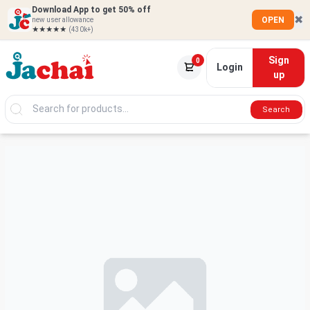
Download App to get 50% off
✖
OPEN
new user allowance
★★★★★
(430k+)
Sign
0
Login
up
Search