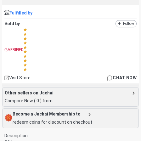
Fulfilled by :
Sold by
+
Follow
VERIFIED
Visit Store
CHAT NOW
Other sellers on Jachai
Compare New (
0
) from
Become a Jachai Membership to
redeem coins for discount on checkout
Description