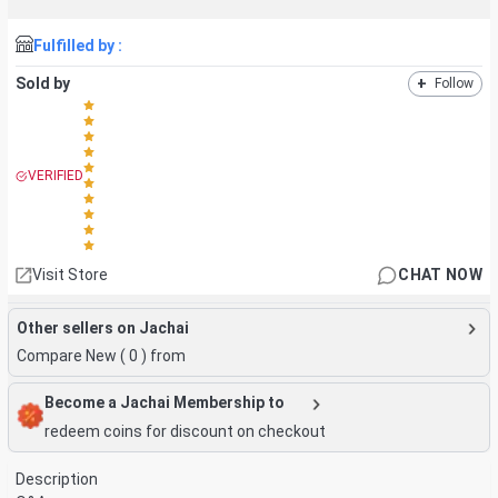
Fulfilled by :
Sold by
+
Follow
VERIFIED
Visit Store
CHAT NOW
Other sellers on Jachai
Compare New (
0
) from
Become a Jachai Membership to
redeem coins for discount on checkout
Description