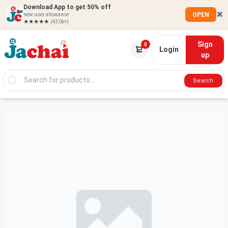
Download App to get 50% off
✖
OPEN
new user allowance
★★★★★
(430k+)
Sign
0
Login
up
Search