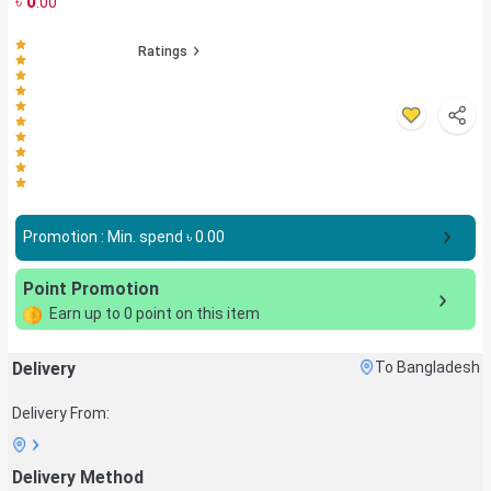
৳
0
.00
Ratings
Promotion : Min. spend ৳
0.00
Point Promotion
Earn up to
0
point on this item
Delivery
To Bangladesh
Delivery From:
Delivery Method