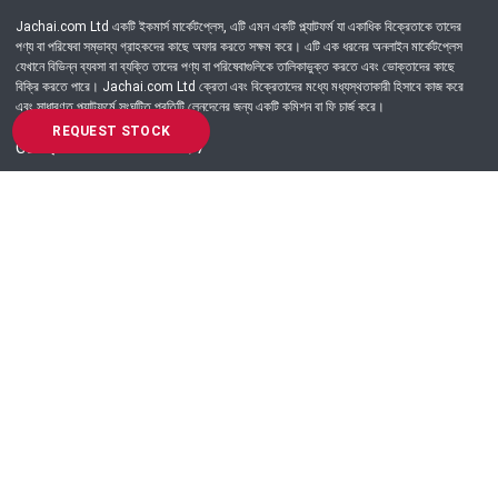
Jachai.com Ltd একটি ইকমার্স মার্কেটপ্লেস, এটি এমন একটি প্ল্যাটফর্ম যা একাধিক বিক্রেতাকে তাদের
পণ্য বা পরিষেবা সম্ভাব্য গ্রাহকদের কাছে অফার করতে সক্ষম করে। এটি এক ধরনের অনলাইন মার্কেটপ্লেস
যেখানে বিভিন্ন ব্যবসা বা ব্যক্তি তাদের পণ্য বা পরিষেবাগুলিকে তালিকাভুক্ত করতে এবং ভোক্তাদের কাছে
বিক্রি করতে পারে। Jachai.com Ltd ক্রেতা এবং বিক্রেতাদের মধ্যে মধ্যস্থতাকারী হিসাবে কাজ করে
এবং সাধারণত প্ল্যাটফর্মে সংঘটিত প্রতিটি লেনদেনের জন্য একটি কমিশন বা ফি চার্জ করে।
REQUEST STOCK
Got Question? Call us 24/7
09639-333444
Information
Customer Service
Order Process
About Us
Campaign Update
Returns & Refunds
News & Events
Terms & Conditions
Support & Helpline
Jachai Career Club
EMI Policy
Privacy Policy
Get in Touch
69/E, Green road, Panthapath, Dhaka-1215.
+880 9639-333444