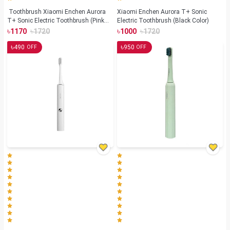
Toothbrush Xiaomi Enchen Aurora
Xiaomi Enchen Aurora T+ Sonic
T+ Sonic Electric Toothbrush (Pink
Electric Toothbrush (Black Color)
Color)
৳
৳
৳
৳
1170
1720
1000
1720
৳
৳
490
950
OFF
OFF