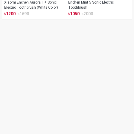
Xiaomi Enchen Aurora T+ Sonic
Enchen Mint 5 Sonic Electric
Electric Toothbrush (White Color)
Toothbrush
৳
৳
৳
৳
1200
1690
1050
2000