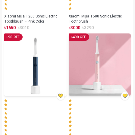
Xiaomi Mijia T200 Sonic Electric
Xiaomi Mijia T500 Sonic Electric
Toothbrush – Pink Color
Toothbrush
৳
৳
৳
৳
1650
3010
3000
3290
৳
৳
90
490
OFF
OFF