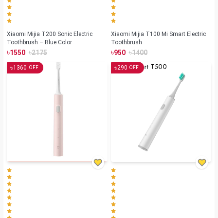
Xiaomi Mijia T200 Sonic Electric
Xiaomi Mijia T100 Mi Smart Electric
Toothbrush – Blue Color
Toothbrush
৳
৳
৳
৳
1550
2175
950
1400
৳
৳
1360
290
OFF
OFF