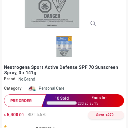
Neutrogena Sport Active Defense SPF 70 Sunscreen
Spray, 3 x 141g
Brand:
No Brand
Category:
Personal Care
Ends In-
10
Sold
PRE ORDER
23
d:
20
:
35
:
15
৳
5,400
৳
BDT 5,670
.00
Save
270