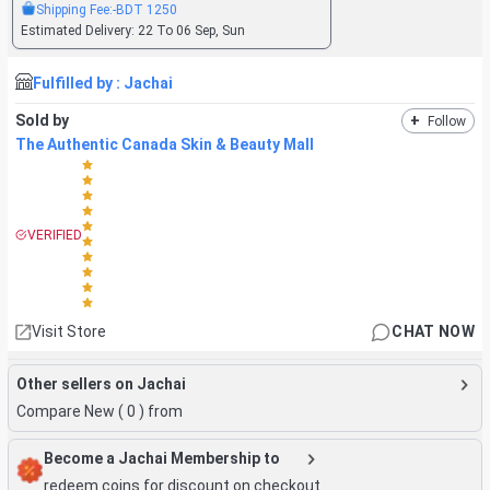
Shipping Fee:
-BDT
1250
Estimated Delivery:
22 To 06 Sep, Sun
Fulfilled by :
Jachai
Sold by
+
Follow
The Authentic Canada Skin & Beauty Mall
VERIFIED
Visit Store
CHAT NOW
Other sellers on Jachai
Compare New (
0
) from
Become a Jachai Membership to
redeem coins for discount on checkout