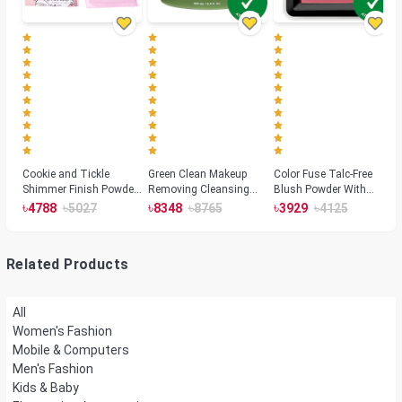
Cookie and Tickle
Green Clean Makeup
Color Fuse Talc-Free
Shimmer Finish Powder
Removing Cleansing
Blush Powder With
Highlighters
Balm
Fermented Arnica
৳
৳
৳
৳
৳
৳
4788
5027
8348
8765
3929
4125
Related Products
All
Women's Fashion
Mobile & Computers
Men's Fashion
Kids & Baby