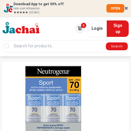
Download App to get 50% off
✖
OPEN
new user allowance
★★★★★
(430k+)
Sign
0
Login
up
Search