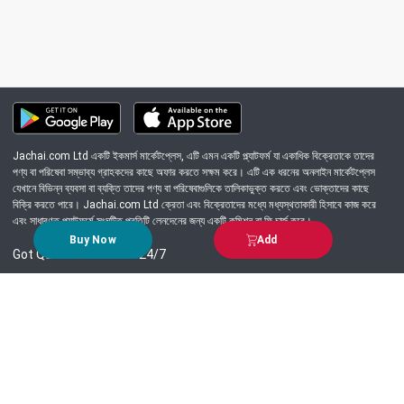
Jachai.com Ltd একটি ইকমার্স মার্কেটপ্লেস, এটি এমন একটি প্ল্যাটফর্ম যা একাধিক বিক্রেতাকে তাদের
পণ্য বা পরিষেবা সম্ভাব্য গ্রাহকদের কাছে অফার করতে সক্ষম করে। এটি এক ধরনের অনলাইন মার্কেটপ্লেস
যেখানে বিভিন্ন ব্যবসা বা ব্যক্তি তাদের পণ্য বা পরিষেবাগুলিকে তালিকাভুক্ত করতে এবং ভোক্তাদের কাছে
বিক্রি করতে পারে। Jachai.com Ltd ক্রেতা এবং বিক্রেতাদের মধ্যে মধ্যস্থতাকারী হিসাবে কাজ করে
এবং সাধারণত প্ল্যাটফর্মে সংঘটিত প্রতিটি লেনদেনের জন্য একটি কমিশন বা ফি চার্জ করে।
Buy Now
Add
Got Question? Call us 24/7
09639-333444
Information
Customer Service
Order Process
About Us
Campaign Update
Returns & Refunds
News & Events
Terms & Conditions