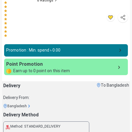
0
Ratings
Promotion : Min. spend ৳
0.00
Point Promotion
Earn up to
0
point on this item
Delivery
To Bangladesh
Delivery From:
Bangladesh
Delivery Method
Method:
STANDARD_DELIVERY