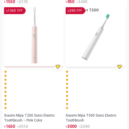
৳
৳
৳
৳
1550
2175
950
1400
৳
৳
1360
290
OFF
OFF
Xiaomi Mijia T200 Sonic Electric
Xiaomi Mijia T500 Sonic Electric
Toothbrush – Pink Color
Toothbrush
৳
৳
৳
৳
1650
3010
3000
3290