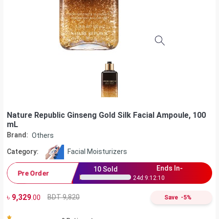
Nature Republic Ginseng Gold Silk Facial Ampoule, 100
mL
Brand:
Others
Category:
Facial Moisturizers
Ends In-
10
Sold
Pre Order
24
d:
9
:
12
:
10
৳
9,329
BDT 9,820
.00
Save
-
5
%