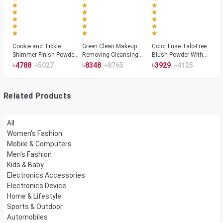
Cookie and Tickle
Green Clean Makeup
Color Fuse Talc-Free
Shimmer Finish Powder
Removing Cleansing
Blush Powder With
Highlighters
Balm
Fermented Arnica
৳
৳
৳
৳
৳
৳
4788
5027
8348
8765
3929
4125
Related Products
All
Women's Fashion
Mobile & Computers
Men's Fashion
Kids & Baby
Electronics Accessories
Electronics Device
Home & Lifestyle
Sports & Outdoor
Automobiles