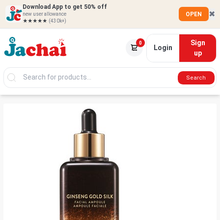
Download App to get 50% off
✖
OPEN
new user allowance
★★★★★
(430k+)
Sign
0
Login
up
Search