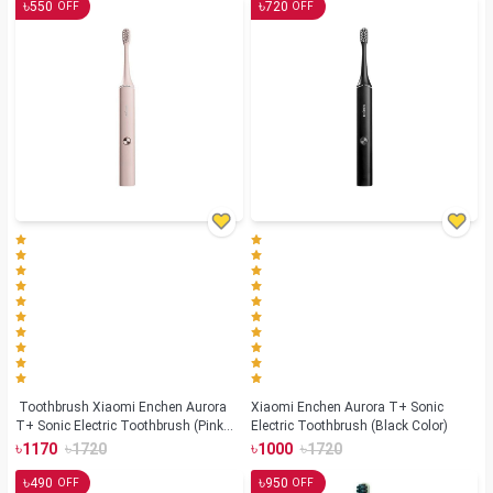
৳
৳
550
720
OFF
OFF
Toothbrush Xiaomi Enchen Aurora
Xiaomi Enchen Aurora T+ Sonic
T+ Sonic Electric Toothbrush (Pink
Electric Toothbrush (Black Color)
Color)
৳
৳
৳
৳
1170
1720
1000
1720
৳
৳
490
950
OFF
OFF