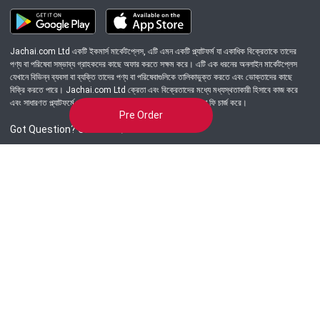
Jachai.com Ltd একটি ইকমার্স মার্কেটপ্লেস, এটি এমন একটি প্ল্যাটফর্ম যা একাধিক বিক্রেতাকে তাদের
পণ্য বা পরিষেবা সম্ভাব্য গ্রাহকদের কাছে অফার করতে সক্ষম করে। এটি এক ধরনের অনলাইন মার্কেটপ্লেস
যেখানে বিভিন্ন ব্যবসা বা ব্যক্তি তাদের পণ্য বা পরিষেবাগুলিকে তালিকাভুক্ত করতে এবং ভোক্তাদের কাছে
বিক্রি করতে পারে। Jachai.com Ltd ক্রেতা এবং বিক্রেতাদের মধ্যে মধ্যস্থতাকারী হিসাবে কাজ করে
এবং সাধারণত প্ল্যাটফর্মে সংঘটিত প্রতিটি লেনদেনের জন্য একটি কমিশন বা ফি চার্জ করে।
Pre Order
Got Question? Call us 24/7
09639-333444
Information
Customer Service
Order Process
About Us
Campaign Update
Returns & Refunds
News & Events
Terms & Conditions
Support & Helpline
Jachai Career Club
EMI Policy
Privacy Policy
Get in Touch