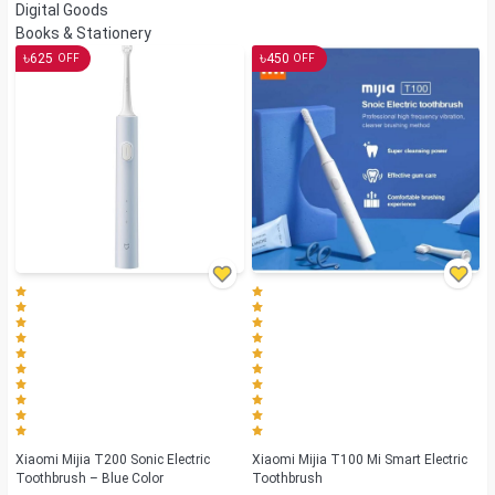
Digital Goods
Books & Stationery
৳
৳
625
450
OFF
OFF
Xiaomi Mijia T200 Sonic Electric
Xiaomi Mijia T100 Mi Smart Electric
Toothbrush – Blue Color
Toothbrush