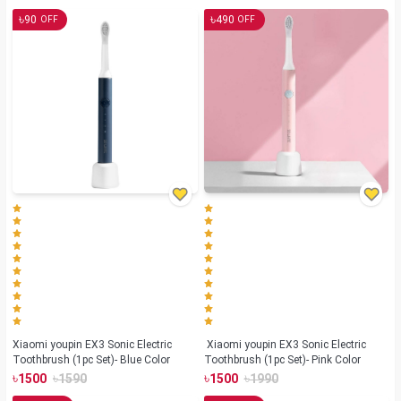
৳
৳
90
490
OFF
OFF
Xiaomi youpin EX3 Sonic Electric
Xiaomi youpin EX3 Sonic Electric
Toothbrush (1pc Set)- Blue Color
Toothbrush (1pc Set)- Pink Color
৳
৳
৳
৳
1500
1590
1500
1990