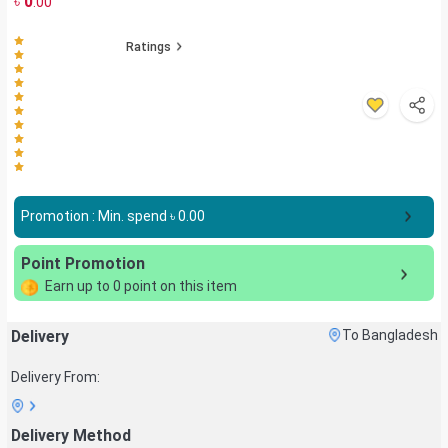
৳
0
.00
Ratings
Promotion : Min. spend ৳
0.00
Point Promotion
Earn up to
0
point on this item
Delivery
To Bangladesh
Delivery From:
Delivery Method