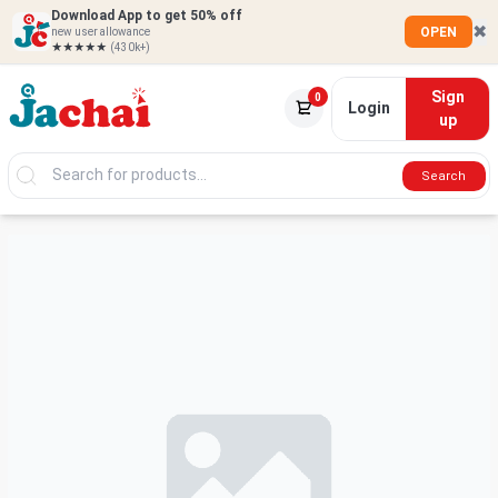
Download App to get 50% off
✖
OPEN
new user allowance
★★★★★
(430k+)
Sign
0
Login
up
Search