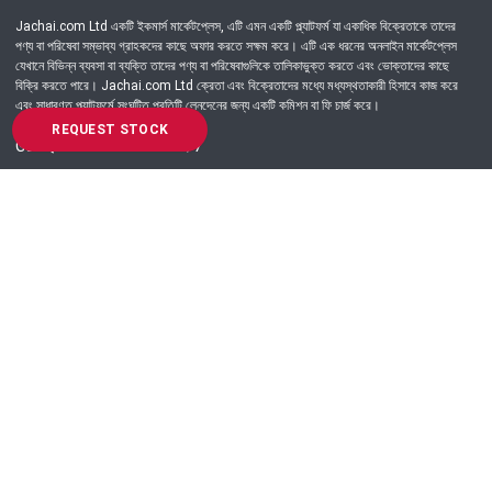
Jachai.com Ltd একটি ইকমার্স মার্কেটপ্লেস, এটি এমন একটি প্ল্যাটফর্ম যা একাধিক বিক্রেতাকে তাদের
পণ্য বা পরিষেবা সম্ভাব্য গ্রাহকদের কাছে অফার করতে সক্ষম করে। এটি এক ধরনের অনলাইন মার্কেটপ্লেস
যেখানে বিভিন্ন ব্যবসা বা ব্যক্তি তাদের পণ্য বা পরিষেবাগুলিকে তালিকাভুক্ত করতে এবং ভোক্তাদের কাছে
বিক্রি করতে পারে। Jachai.com Ltd ক্রেতা এবং বিক্রেতাদের মধ্যে মধ্যস্থতাকারী হিসাবে কাজ করে
এবং সাধারণত প্ল্যাটফর্মে সংঘটিত প্রতিটি লেনদেনের জন্য একটি কমিশন বা ফি চার্জ করে।
REQUEST STOCK
Got Question? Call us 24/7
09639-333444
Information
Customer Service
Order Process
About Us
Campaign Update
Returns & Refunds
News & Events
Terms & Conditions
Support & Helpline
Jachai Career Club
EMI Policy
Privacy Policy
Get in Touch
69/E, Green road, Panthapath, Dhaka-1215.
+880 9639-333444