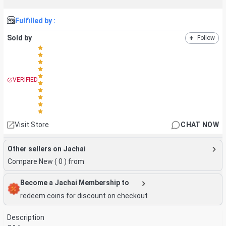
Fulfilled by :
Sold by
+
Follow
VERIFIED
Visit Store
CHAT NOW
Other sellers on Jachai
Compare New (
0
) from
Become a Jachai Membership to
redeem coins for discount on checkout
Description