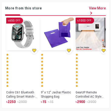
More from this store
View More
৳
৳
650
1000
OFF
OFF
Colmi C61 Bluetooth
9" x 12" Jachai Plastic
GearUP Remote
Calling Smart Watch-
Shopping Bag
Controlled AC Style
Silver Color
Room Heater 1800
৳
৳
৳
৳
৳
৳
2250
2900
15
15
2900
3900
Watts, Wall or Table
Mount