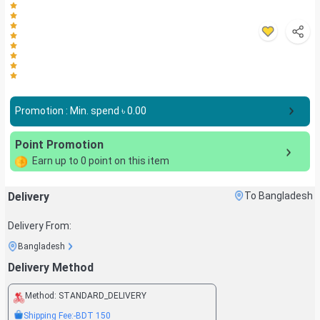
Promotion : Min. spend ৳
0.00
Point Promotion
Earn up to
0
point on this item
Delivery
To Bangladesh
Delivery From:
Bangladesh
Delivery Method
Method:
STANDARD_DELIVERY
Shipping Fee:
-BDT
150