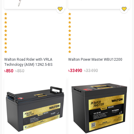
Walton Road Rider with VRLA
Walton Power Master WBU12200
Technology (AGM) 12N2.5-BS
৳
৳
৳
৳
33490
33490
850
850