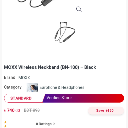
MOXX Wireless Neckband (BN-100) – Black
Brand:
MOXX
Category:
Earphone & Headphones
Verified Store
STANDARD
৳
740
৳
BDT 890
.00
Save
150
0
Ratings