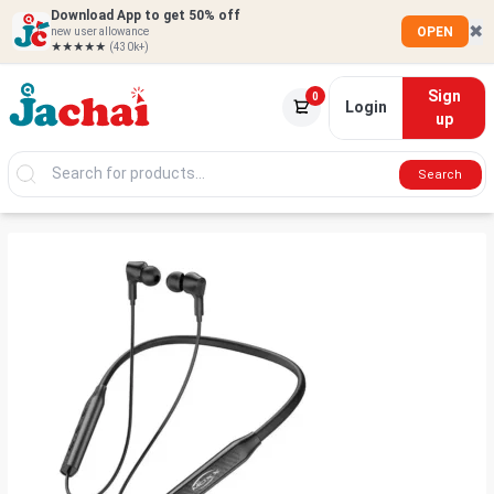
Download App to get 50% off
✖
OPEN
new user allowance
★★★★★
(430k+)
Sign
0
Login
up
Search